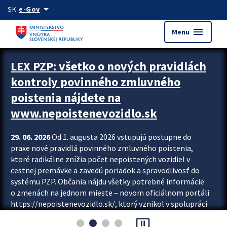
Preskocit na hlavný obsah
arrow_drop_down
SK
e-Gov
menu
Menu
Zastavit automatický posun upútavok
LEX PZP: všetko o nových pravidlách
kontroly povinného zmluvného
poistenia nájdete na
www.nepoistenevozidlo.sk
29. 06. 2026
Od 1. augusta 2026 vstupujú postupne do
praxe nové pravidlá povinného zmluvného poistenia,
ktoré radikálne znížia počet nepoistených vozidiel v
cestnej premávke a zavedú poriadok a spravodlivosť do
systému PZP. Občania nájdu všetky potrebné informácie
o zmenách na jednom mieste – novom oficiálnom portáli
https://nepoistenevozidlo.sk/, ktorý vznikol v spolupráci
Slovenskej kancelárie poisťovateľov (SKP), Slovenskej
pause_presentation
asociácie poisťovní (SLASPO) a Ministerstva vnútra SR.