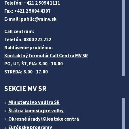
Telefón: +421 2 5094 1111
Fax: +421 2 5094 4397
E-mail:
public@minv
.sk
Call centrum:
Telefón: 0800 222 222
Nahlásenie problému:
Kontaktný formulár Call Centra MV SR
PO, UT, ŠT, PIA: 8.00 - 16.00
STREDA: 8.00 - 17.00
SEKCIE MV SR
Ministerstvo vnútra SR
Štátna komisia pre volby
Okresné úrady/Klientske centrá
Európske programy