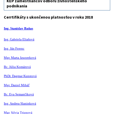
KEP zamestnancov odboru živnostenského
podnikania
Cerrtifikáty s ukončenou platnosťou v roku 2018
Ing. Stanislav Baňas
Ing. Gabriela Eliašová
Ing. Ján Ferenc
Mgr. Marta Jaworeková
Bc. Júlia Komárová
PhDr. Dagmar Kunstová
Mgr. Daniel Miháľ
Bc. Eva Semančíková
Ing. Andrea Slaninková
Mgr. Silvia Triznová