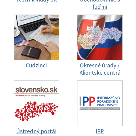
ľuďmi
Cudzinci
Okresné úrady /
Klientske centrá
Ústredný portál
IPP