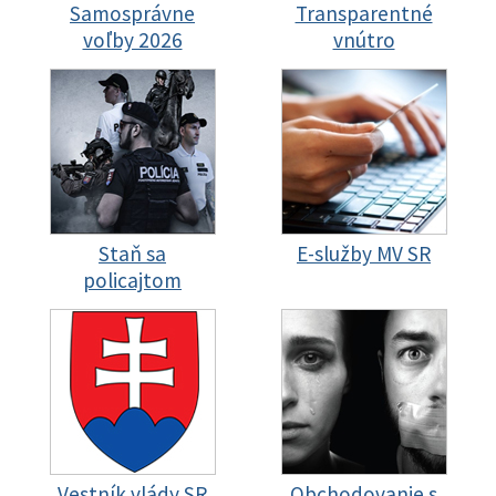
Samosprávne
Transparentné
voľby 2026
vnútro
Staň sa
E-služby MV SR
policajtom
Vestník vlády SR
Obchodovanie s