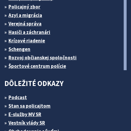
Policajný zbor
Azyl a migrácia
Verejná správa
Hasiči a záchranári
Krízové riadenie
Schengen
Rozvoj občianskej spoločnosti
Športové centrum polície
DÔLEŽITÉ ODKAZY
Podcast
Stan sa policajtom
E-služby MV SR
Vestník vlády SR