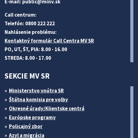
E-mail:
public@minv
.sk
Call centrum:
Telefón: 0800 222 222
Nahlásenie problému:
Kontaktný formulár Call Centra MV SR
PO, UT, ŠT, PIA: 8.00 - 16.00
STREDA: 8.00 - 17.00
SEKCIE MV SR
Ministerstvo vnútra SR
Štátna komisia pre volby
Okresné úrady/Klientske centrá
Európske programy
Policajný zbor
Azyl a migrácia