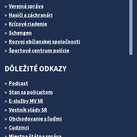
Verejná správa
Hasiči a záchranári
Krízové riadenie
Schengen
Rozvoj občianskej spoločnosti
Športové centrum polície
DÔLEŽITÉ ODKAZY
Podcast
Stan sa policajtom
E-služby MV SR
Vestník vlády SR
Obchodovanie s ľuďmi
Cudzinci
Miestna štátna správa