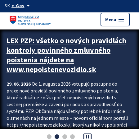
Preskocit na hlavný obsah
arrow_drop_down
SK
e-Gov
menu
Menu
Zastavit automatický posun upútavok
LEX PZP: všetko o nových pravidlách
kontroly povinného zmluvného
poistenia nájdete na
www.nepoistenevozidlo.sk
29. 06. 2026
Od 1. augusta 2026 vstupujú postupne do
praxe nové pravidlá povinného zmluvného poistenia,
ktoré radikálne znížia počet nepoistených vozidiel v
cestnej premávke a zavedú poriadok a spravodlivosť do
systému PZP. Občania nájdu všetky potrebné informácie
o zmenách na jednom mieste – novom oficiálnom portáli
https://nepoistenevozidlo.sk/, ktorý vznikol v spolupráci
Slovenskej kancelárie poisťovateľov (SKP), Slovenskej
pause_presentation
asociácie poisťovní (SLASPO) a Ministerstva vnútra SR.