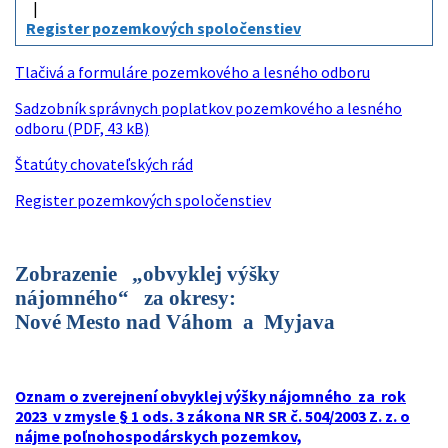
Register pozemkových spoločenstiev
Tlačivá a formuláre pozemkového a lesného odboru
Sadzobník správnych poplatkov pozemkového a lesného
odboru (PDF, 43 kB)
Štatúty chovateľských rád
Register pozemkových spoločenstiev
Zobrazenie „obvyklej výšky
nájomného“ za okresy:
Nové Mesto nad Váhom a Myjava
Oznam o zverejnení obvyklej výšky nájomného za rok
2023 v zmysle § 1 ods. 3 zákona NR SR č. 504/2003 Z. z. o
nájme poľnohospodárskych pozemkov,