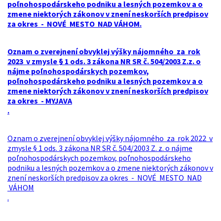
poľnohospodárskeho podniku a lesných pozemkov a o
zmene niektorých zákonov v znení neskorších predpisov
za okres - NOVÉ MESTO NAD VÁHOM
.
Oznam o zverejnení obvyklej výšky nájomného za rok
2023 v zmysle § 1 ods. 3 zákona NR SR č. 504/2003 Z.z. o
nájme poľnohospodárskych pozemkov,
poľnohospodárskeho podniku a lesných pozemkov a o
zmene niektorých zákonov v znení neskorších predpisov
za okres - MYJAVA
.
Oznam o zverejnení obvyklej výšky nájomného za rok 2022 v
zmysle § 1 ods. 3 zákona NR SR č. 504/2003 Z. z. o nájme
poľnohospodárskych pozemkov, poľnohospodárskeho
podniku a lesných pozemkov a o zmene niektorých zákonov v
znení neskorších predpisov za okres - NOVÉ MESTO NAD
VÁHOM
.