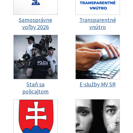
Samosprávne
Transparentné
voľby 2026
vnútro
Staň sa
E-služby MV SR
policajtom