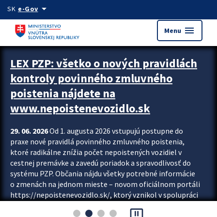
Preskocit na hlavný obsah
arrow_drop_down
SK
e-Gov
menu
Menu
Zastavit automatický posun upútavok
LEX PZP: všetko o nových pravidlách
kontroly povinného zmluvného
poistenia nájdete na
www.nepoistenevozidlo.sk
29. 06. 2026
Od 1. augusta 2026 vstupujú postupne do
praxe nové pravidlá povinného zmluvného poistenia,
ktoré radikálne znížia počet nepoistených vozidiel v
cestnej premávke a zavedú poriadok a spravodlivosť do
systému PZP. Občania nájdu všetky potrebné informácie
o zmenách na jednom mieste – novom oficiálnom portáli
https://nepoistenevozidlo.sk/, ktorý vznikol v spolupráci
Slovenskej kancelárie poisťovateľov (SKP), Slovenskej
pause_presentation
asociácie poisťovní (SLASPO) a Ministerstva vnútra SR.