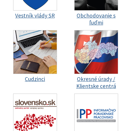
Vestník vlády SR
Obchodovanie s
ľuďmi
Cudzinci
Okresné úrady /
Klientske centrá