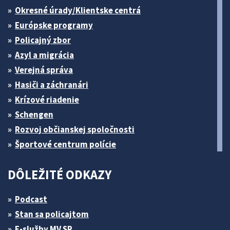
Okresné úrady/Klientske centrá
Európske programy
Policajný zbor
Azyl a migrácia
Verejná správa
Hasiči a záchranári
Krízové riadenie
Schengen
Rozvoj občianskej spoločnosti
Športové centrum polície
DÔLEŽITÉ ODKAZY
Podcast
Stan sa policajtom
E-služby MV SR