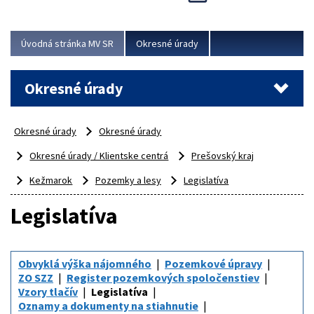
Novinky predstavili na...
Viac
Úvodná stránka MV SR
Okresné úrady
Okresné úrady
Okresné úrady
Okresné úrady
Okresné úrady / Klientske centrá
Prešovský kraj
Kežmarok
Pozemky a lesy
Legislatíva
Legislatíva
Obvyklá výška nájomného
Pozemkové úpravy
ZO SZZ
Register pozemkových spoločenstiev
Vzory tlačív
Legislatíva
Oznamy a dokumenty na stiahnutie