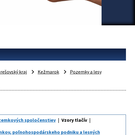
rešovský kraj
Kežmarok
Pozemky a lesy
zemkových spoločenstiev
Vzory tlačív
emkov, poľnohospodárskeho podniku a lesných