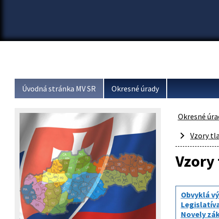
Úvodná stránka MV SR
Okresné úrady
Okresné úra
Vzory tl
Vzory 
Obvyklá v
Legislatív
Novely zák