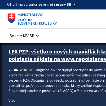
Preskocit na hlavný obsah
arrow_drop_down
verejnej správy SR
Oficiálna stránka
Sekcie MV SR
keyboard_arrow_down
Zastavit automatický posun upútavok
LEX PZP: všetko o nových pravidlách 
poistenia nájdete na www.nepoistenev
29. 06. 2026
Od 1. augusta 2026 vstupujú postupne do praxe 
ktoré radikálne znížia počet nepoistených vozidiel v cestne
systému PZP. Občania nájdu všetky potrebné informácie o 
portáli https://nepoistenevozidlo.sk/, ktorý vznikol v spolu
Slovenskej asociácie poisťovní (SLASPO) a Ministerstva vnútra
Viac