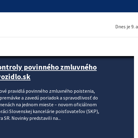
Dnes je 9. 
kontroly povinného zmluvného
ozidlo.sk
nové pravidlá povinného zmluvného poistenia,
j premávke a zavedú poriadok a spravodlivosť do
zmenách na jednom mieste – novom oficiálnom
práci Slovenskej kancelárie poisťovateľov (SKP),
 SR. Novinky predstavili na...