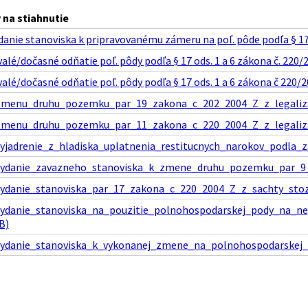
na stiahnutie
danie stanoviska k pripravovanému zámeru na poľ. pôde podľa § 17 o
valé/dočasné odňatie poľ. pôdy podľa § 17 ods. 1 a 6 zákona č. 220/2
valé/dočasné odňatie poľ. pôdy podľa § 17 ods. 1 a 6 zákona č 220/20
zmenu_druhu_pozemku_par_19_zakona_c_202_2004_Z_z_legalizaci
zmenu_druhu_pozemku_par_11_zakona_c_220_2004_Z_z_legalizac
yjadrenie_z_hladiska_uplatnenia_restitucnych_narokov_podla_z
vydanie_zavazneho_stanoviska_k_zmene_druhu_pozemku_par_9_
ydanie_stanoviska_par_17_zakona_c_220_2004_Z_z_sachty_stozi
vydanie_stanoviska_na_pouzitie_polnohospodarskej_pody_na_n
B)
vydanie_stanoviska_k_vykonanej_zmene_na_polnohospodarskej_