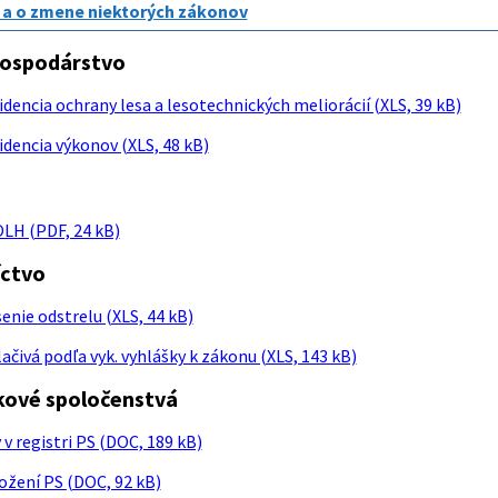
a o zmene niektorých zákonov
hospodárstvo
dencia ochrany lesa a lesotechnických meliorácií (XLS, 39 kB)
idencia výkonov (XLS, 48 kB)
LH (PDF, 24 kB)
íctvo
enie odstrelu (XLS, 44 kB)
ačivá podľa vyk. vyhlášky k zákonu (XLS, 143 kB)
kové spoločenstvá
v registri PS (DOC, 189 kB)
ožení PS (DOC, 92 kB)