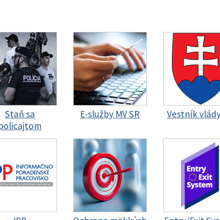
Staň sa
E-služby MV SR
Vestník vlád
policajtom