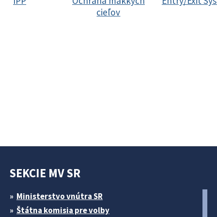
IPP
Ochrana mäkkých
Entry/Exit Sy
cieľov
SEKCIE MV SR
Ministerstvo vnútra SR
Štátna komisia pre volby