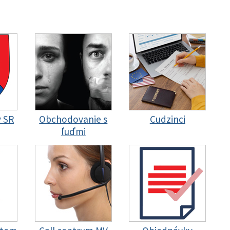
y SR
Obchodovanie s
Cudzinci
ľuďmi