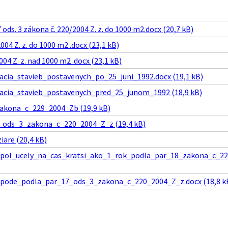
ds. 3 zákona č. 220/2004 Z. z. do 1000 m2.docx (20,7 kB)
004 Z. z. do 1000 m2 .docx (23,1 kB)
04 Z. z. nad 1000 m2 .docx (23,1 kB)
a_stavieb_postavenych_po_25_juni_1992.docx (19,1 kB)
ia_stavieb_postavenych_pred_25_junom_1992 (18,9 kB)
akona_c_229_2004_Zb (19,9 kB)
ods_3_zakona_c_220_2004_Z_z (19,4 kB)
are (20,4 kB)
epol_ucely_na_cas_kratsi_ako_1_rok_podla_par_18_zakona_c_2
pode_podla_par_17_ods_3_zakona_c_220_2004_Z_z.docx (18,8 k