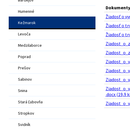
Dokumenty 
Humenné
Žiadosť o vy
Kežmarok
Žiadosť o tr
Levoča
Žiadosť o tr
Ziadost_o_
Medzilaborce
Ziadost_o_
Poprad
Ziadost_o_v
Prešov
Ziadost_o_
Sabinov
Ziadost_o_v
Ziadost_o_
Snina
.docx (19,9 k
Stará Ľubovňa
Ziadost_o_
Stropkov
Svidník