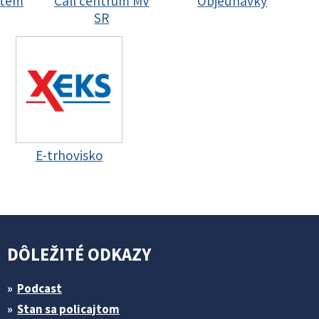
stem
Call centrum MV
Objednávky
SR
E-trhovisko
DÔLEŽITÉ ODKAZY
Podcast
Stan sa policajtom