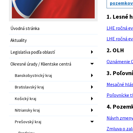
pozemkov 
1. Lesné 
LHE ročná evi
Úvodná stránka
LHE ročná ev
Aktuality
2. OLH
Legislatíva podľa oblastí
Oznámenie O
Okresné úrady / Klientske centrá
3. Poľovn
Banskobystrický kraj
Mesačné hlás
Bratislavský kraj
Poľovnícke tl
Košický kraj
4. Pozem
Nitriansky kraj
Návrh zmeny 
Prešovský kraj
Zmluva o zal
Bardejov