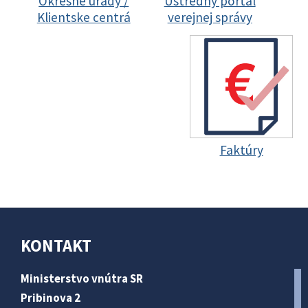
Okresné úrady /
Ústredný portál
Klientske centrá
verejnej správy
Faktúry
KONTAKT
Ministerstvo vnútra SR
Pribinova 2