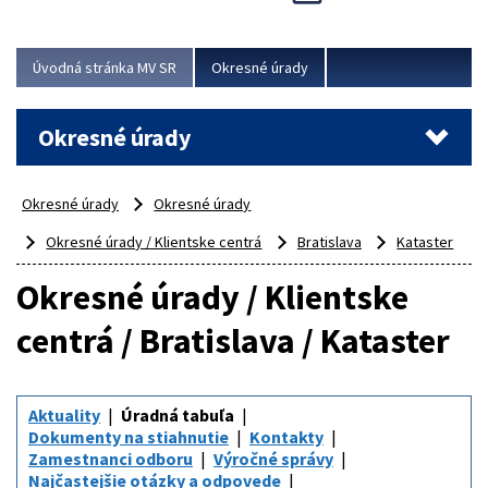
Novinky predstavili na...
Viac
Úvodná stránka MV SR
Okresné úrady
Okresné úrady
Okresné úrady
Okresné úrady
Okresné úrady / Klientske centrá
Bratislava
Kataster
Okresné úrady / Klientske
centrá / Bratislava / Kataster
Aktuality
Úradná tabuľa
Dokumenty na stiahnutie
Kontakty
Zamestnanci odboru
Výročné správy
Najčastejšie otázky a odpovede