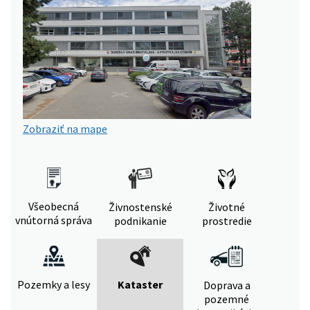
Zobraziť na mape
Všeobecná
Živnostenské
Životné
vnútorná správa
podnikanie
prostredie
Pozemky a lesy
Kataster
Doprava a
pozemné