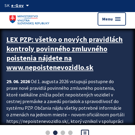
Preskocit na hlavný obsah
arrow_drop_down
SK
e-Gov
menu
Menu
Zastavit automatický posun upútavok
LEX PZP: všetko o nových pravidlách
kontroly povinného zmluvného
poistenia nájdete na
www.nepoistenevozidlo.sk
29. 06. 2026
Od 1. augusta 2026 vstupujú postupne do
praxe nové pravidlá povinného zmluvného poistenia,
ktoré radikálne znížia počet nepoistených vozidiel v
cestnej premávke a zavedú poriadok a spravodlivosť do
systému PZP. Občania nájdu všetky potrebné informácie
o zmenách na jednom mieste – novom oficiálnom portáli
https://nepoistenevozidlo.sk/, ktorý vznikol v spolupráci
Slovenskej kancelárie poisťovateľov (SKP), Slovenskej
pause_presentation
asociácie poisťovní (SLASPO) a Ministerstva vnútra SR.