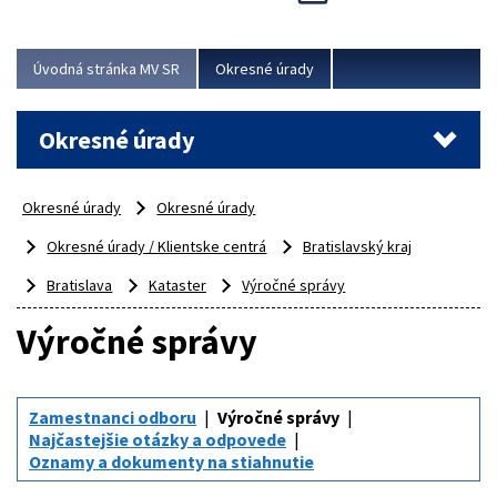
Novinky predstavili na...
Viac
Úvodná stránka MV SR
Okresné úrady
Okresné úrady
Okresné úrady
Okresné úrady
Okresné úrady / Klientske centrá
Bratislavský kraj
Bratislava
Kataster
Výročné správy
Výročné správy
Zamestnanci odboru
Výročné správy
Najčastejšie otázky a odpovede
Oznamy a dokumenty na stiahnutie