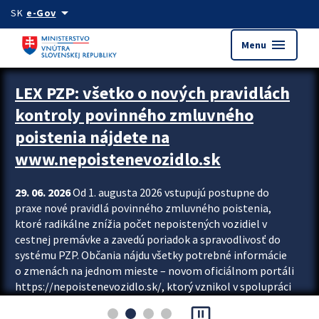
Preskocit na hlavný obsah
arrow_drop_down
SK
e-Gov
menu
Menu
Zastavit automatický posun upútavok
LEX PZP: všetko o nových pravidlách
kontroly povinného zmluvného
poistenia nájdete na
www.nepoistenevozidlo.sk
29. 06. 2026
Od 1. augusta 2026 vstupujú postupne do
praxe nové pravidlá povinného zmluvného poistenia,
ktoré radikálne znížia počet nepoistených vozidiel v
cestnej premávke a zavedú poriadok a spravodlivosť do
systému PZP. Občania nájdu všetky potrebné informácie
o zmenách na jednom mieste – novom oficiálnom portáli
https://nepoistenevozidlo.sk/, ktorý vznikol v spolupráci
Slovenskej kancelárie poisťovateľov (SKP), Slovenskej
pause_presentation
asociácie poisťovní (SLASPO) a Ministerstva vnútra SR.