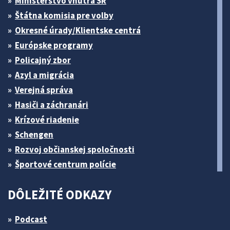
Ministerstvo vnútra SR
Štátna komisia pre volby
Okresné úrady/Klientske centrá
Európske programy
Policajný zbor
Azyl a migrácia
Verejná správa
Hasiči a záchranári
Krízové riadenie
Schengen
Rozvoj občianskej spoločnosti
Športové centrum polície
DÔLEŽITÉ ODKAZY
Podcast