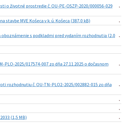
osti o životné prostredie č. OU-PE-OSZP-2020/000056-029
a stavbe MVE Košeca v k. ú. Košeca (387,0 kB)
 oboznámenie s podkladmi pred vydaním rozhodnutia (2,0
NM-PLO-2025/017574-007 zo dňa 27.11.2025 o dočasnom
roti rozhodnutiu č. OU-TN-PLO2-2025/002882-015 zo dňa
2033 (1,5 MB)