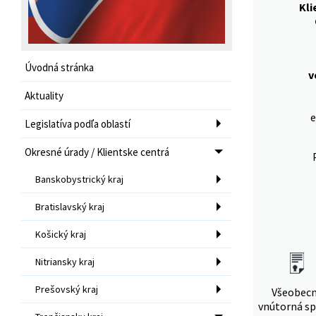
Kli
Úvodná stránka
v
Aktuality
e
Legislatíva podľa oblastí
Okresné úrady / Klientske centrá
Banskobystrický kraj
Bratislavský kraj
Košický kraj
Nitriansky kraj
Prešovský kraj
Všeobec
vnútorná sp