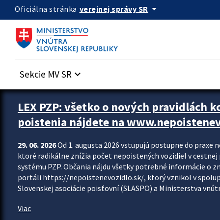
Preskocit na hlavný obsah
arrow_drop_down
verejnej správy SR
Oficiálna stránka
Sekcie MV SR
keyboard_arrow_down
Zastavit automatický posun upútavok
LEX PZP: všetko o nových pravidlách 
poistenia nájdete na www.nepoistenev
29. 06. 2026
Od 1. augusta 2026 vstupujú postupne do praxe 
ktoré radikálne znížia počet nepoistených vozidiel v cestne
systému PZP. Občania nájdu všetky potrebné informácie o 
portáli https://nepoistenevozidlo.sk/, ktorý vznikol v spolu
Slovenskej asociácie poisťovní (SLASPO) a Ministerstva vnútra
Viac