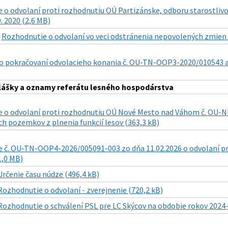
 o odvolaní proti rozhodnutiu OÚ Partizánske, odboru starostliv
9. 2020 (2,6 MB)
|
Rozhodnutie o odvolaní vo veci odstránenia nepovolených zmien n
 pokračovaní odvolacieho konania č. OU-TN-OOP3-2020/010543 a
lášky a oznamy referátu lesného hospodárstva
 o odvolaní proti rozhodnutiu OÚ Nové Mesto nad Váhom č. OU-
ch pozemkov z plnenia funkcií lesov (363,3 kB)
 č. OU-TN-OOP4-2026/005091-003 zo dňa 11.02.2026 o odvolaní p
1,0 MB)
Určenie času núdze (496,4 kB)
Rozhodnutie o odvolaní - zverejnenie (720,2 kB)
Rozhodnutie o schválení PSL pre LC Skýcov na obdobie rokov 2024-