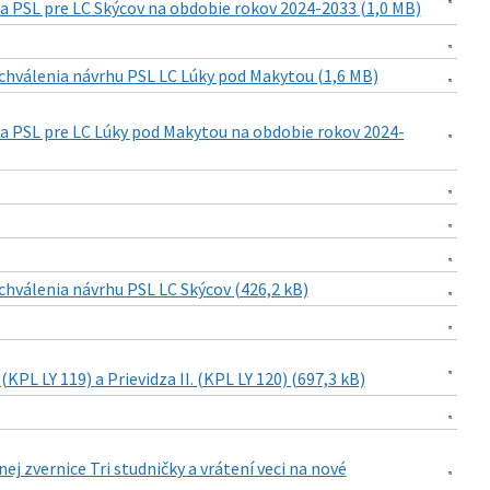
a PSL pre LC Skýcov na obdobie rokov 2024-2033 (1,0 MB)
chválenia návrhu PSL LC Lúky pod Makytou (1,6 MB)
ia PSL pre LC Lúky pod Makytou na obdobie rokov 2024-
chválenia návrhu PSL LC Skýcov (426,2 kB)
KPL LY 119) a Prievidza II. (KPL LY 120) (697,3 kB)
 zvernice Tri studničky a vrátení veci na nové