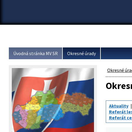
Úvodná stránka MV SR
Okresné úrady
Okresné úra
Okresn
Aktuality
Referát l
Referát ce