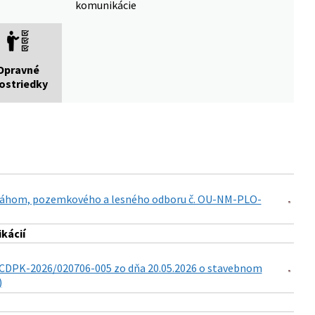
komunikácie
Opravné
ostriedky
 Váhom, pozemkového a lesného odboru č. OU-NM-PLO-
kácií
OCDPK-2026/020706-005 zo dňa 20.05.2026 o stavebnom
)