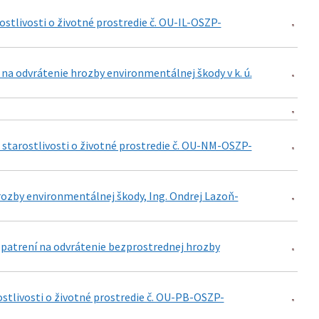
stlivosti o životné prostredie č. OU-IL-OSZP-
 na odvrátenie hrozby environmentálnej škody v k. ú.
starostlivosti o životné prostredie č. OU-NM-OSZP-
rozby environmentálnej škody, Ing. Ondrej Lazoň-
 opatrení na odvrátenie bezprostrednej hrozby
stlivosti o životné prostredie č. OU-PB-OSZP-