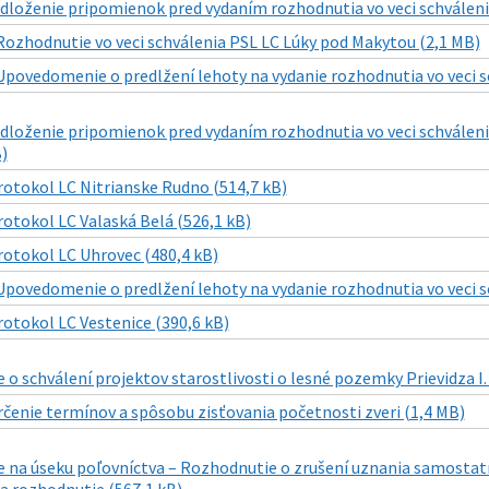
edloženie pripomienok pred vydaním rozhodnutia vo veci schváleni
Rozhodnutie vo veci schválenia PSL LC Lúky pod Makytou (2,1 MB)
Upovedomenie o predlžení lehoty na vydanie rozhodnutia vo veci s
edloženie pripomienok pred vydaním rozhodnutia vo veci schválen
)
rotokol LC Nitrianske Rudno (514,7 kB)
rotokol LC Valaská Belá (526,1 kB)
rotokol LC Uhrovec (480,4 kB)
Upovedomenie o predlžení lehoty na vydanie rozhodnutia vo veci s
rotokol LC Vestenice (390,6 kB)
o schválení projektov starostlivosti o lesné pozemky Prievidza I. (
rčenie termínov a spôsobu zisťovania početnosti zveri (1,4 MB)
na úseku poľovníctva – Rozhodnutie o zrušení uznania samostatnej