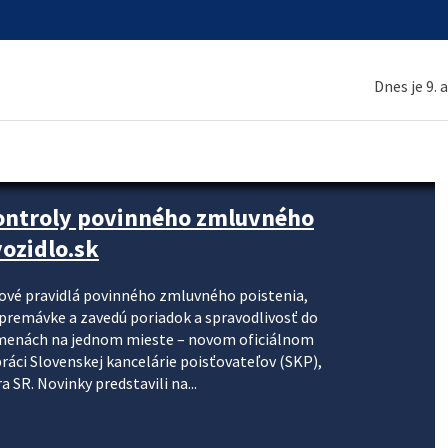
Dnes je 9. 
kontroly povinného zmluvného
ozidlo.sk
nové pravidlá povinného zmluvného poistenia,
j premávke a zavedú poriadok a spravodlivosť do
zmenách na jednom mieste – novom oficiálnom
práci Slovenskej kancelárie poisťovateľov (SKP),
 SR. Novinky predstavili na...