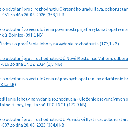
o odvolaní proti rozhodnutiu Okresného úradu Ilava, odboru staro
051 zo dňa 26. 03. 2026 (368,1 kB)
o odvolaní vo veci uloženia povinnosti prijať a vykonať opatrenia
 k.ú. Bojnice (391,1 kB)
Žiadosť o predĺženie lehoty na vydanie rozhodnutia (172,1 kB)
 o odvolaní proti rozhodnutiu OÚ Nové Mesto nad Váhom, odboru 
016 zo dňa 17. 12. 2024 (1,8 MB)
 o odvolaní vo veci uloženia nápravných opatrení na odvrátenie h
81,5 kB)
edĺženie lehoty na vydanie rozhodnutia - uloženie preventívnych
álnej škody, Ing. Lazoň TECHNOL (172,9 kB)
 o odvolaní proti rozhodnutiu OÚ Považská Bystrica, odboru staro
007 zo dňa 28. 06. 2023 (364,0 kB)