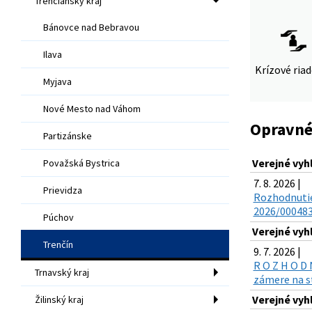
Trenčiansky kraj
Bánovce nad Bebravou
Ilava
Krízové ria
Myjava
Nové Mesto nad Váhom
Opravné
Partizánske
Verejné vy
Považská Bystrica
7. 8. 2026 |
Prievidza
Rozhodnutie
2026/000483-
Púchov
Verejné vyh
Trenčín
9. 7. 2026 |
R O Z H O D
Trnavský kraj
zámere na s
Verejné vyh
Žilinský kraj