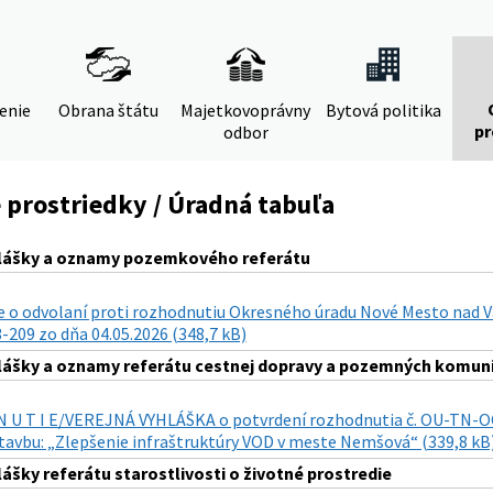
denie
Obrana štátu
Majetkovoprávny
Bytová politika
pr
odbor
 prostriedky / Úradná tabuľa
hlášky a oznamy pozemkového referátu
 o odvolaní proti rozhodnutiu Okresného úradu Nové Mesto nad
209 zo dňa 04.05.2026 (348,7 kB)
lášky a oznamy referátu cestnej dopravy a pozemných komuni
 N U T I E/VEREJNÁ VYHLÁŠKA o potvrdení rozhodnutia č. OU-TN-
tavbu: „Zlepšenie infraštruktúry VOD v meste Nemšová“ (339,8 kB
lášky referátu starostlivosti o životné prostredie