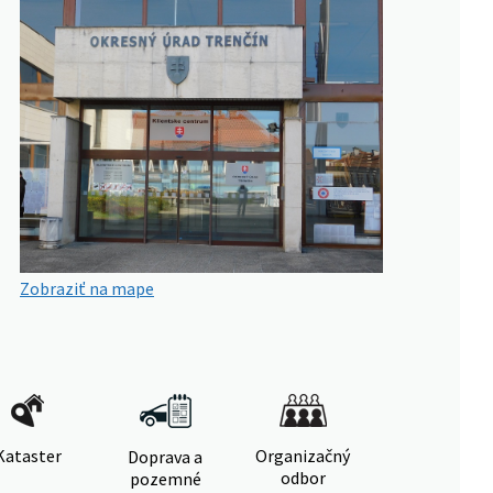
Zobraziť na mape
Kataster
Organizačný
Doprava a
odbor
pozemné