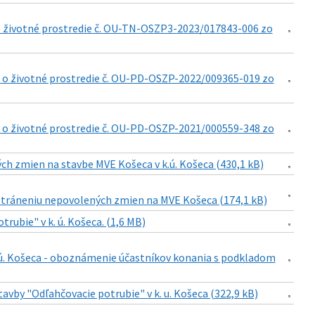
 o životné prostredie č. OU-TN-OSZP3-2023/017843-006 zo
i o životné prostredie č. OU-PD-OSZP-2022/009365-019 zo
i o životné prostredie č. OU-PD-OSZP-2021/000559-348 zo
ch zmien na stavbe MVE Košeca v k.ú. Košeca (430,1 kB)
odstráneniu nepovolených zmien na MVE Košeca (174,1 kB)
rubie" v k. ú. Košeca. (1,6 MB)
k.ú. Košeca - oboznámenie účastníkov konania s podkladom
avby "Odľahčovacie potrubie" v k. u. Košeca (322,9 kB)