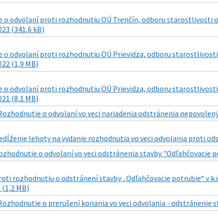
 o odvolaní proti rozhodnutiu OÚ Trenčín, odboru starostlivosti
023 (341,6 kB)
 o odvolaní proti rozhodnutiu OÚ Prievidza, odboru starostlivost
2022 (1,9 MB)
 o odvolaní proti rozhodnutiu OÚ Prievidza, odboru starostlivost
2021 (8,1 MB)
Rozhodnutie o odvolaní vo veci nariadenia odstránenia nepovolený
edĺženie lehoty na vydanie rozhodnutia vo veci odvolania proti 
ozhodnutie o odvolaní vo veci odstránenia stavby "Odľahčovacie pot
roti rozhodnutiu o odstránení stavby „Odľahčovacie potrubie“ v 
 (1,2 MB)
Rozhodnutie o prerušení konania vo veci odvolania - odstránenie st