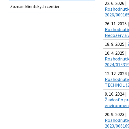
22. 6. 2026 |
Zoznam klientskych centier
Rozhodnutie 
2026/000165-
26. 11. 2025 |
Rozhodnutie 
Nedožery a v
18. 9. 2025 |
10. 4. 2025 |
Rozhodnutie
2024/013319-
12. 12. 2024 |
Rozhodnutie
TECHNOL (3
9. 10. 2024 |
Žiadosť o pr
environment
20. 9. 2023 |
Rozhodnutie
2023/006169-