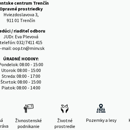
entske centrum Trenčín
Opravné prostriedky
Hviezdoslavova 3,
911 01 Trenčín
edúci / riaditeľ odboru
JUDr. Eva Plevová
telefón: 032/7411 415
-mail: oop.tn@minv.sk
ÚRADNÉ HODINY:
Pondelok: 08:00 - 15:00
Utorok: 08:00 - 15:00
Streda: 08:00 - 17:00
Štvrtok: 08:00 - 15:00
Piatok: 08:00 - 14:00
ná
Pozemky a lesy
Živnostenské
Životné
ráva
podnikanie
prostredie