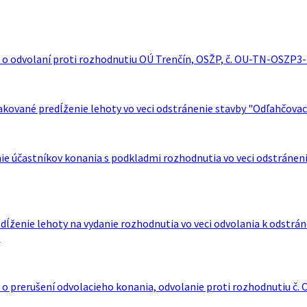
o odvolaní proti rozhodnutiu OÚ Trenčín, OSŽP, č. OU-TN-OSZP3-2
kované predĺženie lehoty vo veci odstránenie stavby "Odľahčovacie
 účastníkov konania s podkladmi rozhodnutia vo veci odstránenie 
dĺženie lehoty na vydanie rozhodnutia vo veci odvolania k odstrán
)
o prerušení odvolacieho konania, odvolanie proti rozhodnutiu č. 