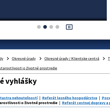
pause_presentation
dy
Okresné úrady
Okresné úrady / Klientske centrá
T
starostlivosti o životné prostredie
né vyhlášky
tastra nehnuteľností
Referát lesného hospodárstva
Poze
arostlivosti o životné prostredie
Referát cestnej dopravy a