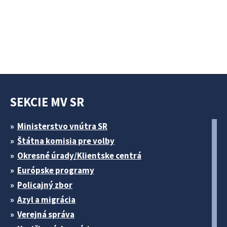
SEKCIE MV SR
Ministerstvo vnútra SR
Štátna komisia pre volby
Okresné úrady/Klientske centrá
Európske programy
Policajný zbor
Azyl a migrácia
Verejná správa