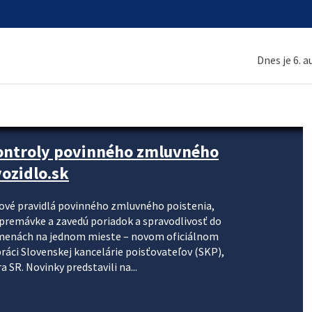
Dnes je 6. 
kontroly povinného zmluvného
ozidlo.sk
nové pravidlá povinného zmluvného poistenia,
j premávke a zavedú poriadok a spravodlivosť do
zmenách na jednom mieste – novom oficiálnom
práci Slovenskej kancelárie poisťovateľov (SKP),
 SR. Novinky predstavili na...