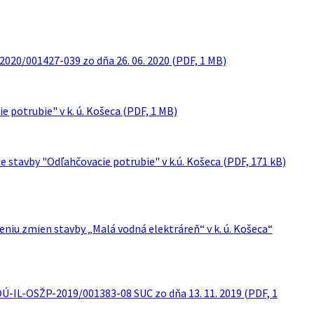
020/001427-039 zo dňa 26. 06. 2020 (PDF, 1 MB)
 potrubie" v k. ú. Košeca (PDF, 1 MB)
stavby "Odľahčovacie potrubie" v k.ú. Košeca (PDF, 171 kB)
eniu zmien stavby „Malá vodná elektráreň“ v k. ú. Košeca“
OÚ-IL-OSŽP-2019/001383-08 SUC zo dňa 13. 11. 2019 (PDF, 1