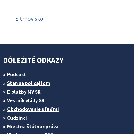
E-trhovisko
DÔLEŽITÉ ODKAZY
Podcast
Stan sa policajtom
E-služby MV SR
Vestník vlády SR
Obchodovanie s ľuďmi
Cudzinci
Miestna štátna správa