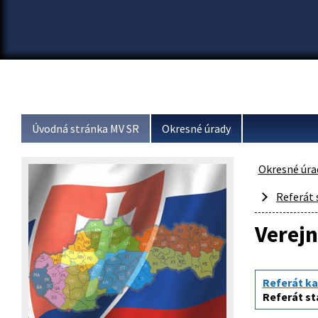
Úvodná stránka MV SR
Okresné úrady
Okresné úra
Referát 
Verej
Referát ka
Referát st