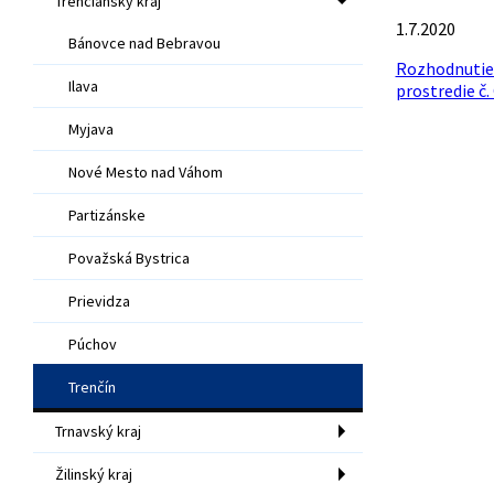
Trenčiansky kraj
1.7.2020
Bánovce nad Bebravou
Rozhodnutie 
Ilava
prostredie č
Myjava
Nové Mesto nad Váhom
Partizánske
Považská Bystrica
Prievidza
Púchov
Trenčín
Trnavský kraj
Žilinský kraj