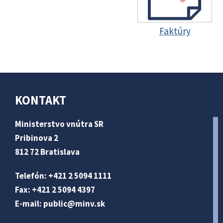
Faktúry
KONTAKT
Ministerstvo vnútra SR
Pribinova 2
812 72 Bratislava
Telefón: +421 2 5094 1111
Fax: +421 2 5094 4397
E-mail:
public@minv
.sk