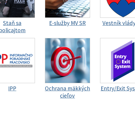
Staň sa
E-služby MV SR
Vestník vlád
policajtom
IPP
Ochrana mäkkých
Entry/Exit Sy
cieľov