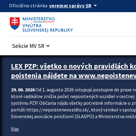
Preskocit na hlavný obsah
arrow_drop_down
verejnej správy SR
Oficiálna stránka
Sekcie MV SR
keyboard_arrow_down
Zastavit automatický posun upútavok
LEX PZP: všetko o nových pravidlách 
poistenia nájdete na www.nepoistenev
29. 06. 2026
Od 1. augusta 2026 vstupujú postupne do praxe 
ktoré radikálne znížia počet nepoistených vozidiel v cestne
systému PZP. Občania nájdu všetky potrebné informácie o 
portáli https://nepoistenevozidlo.sk/, ktorý vznikol v spolu
Slovenskej asociácie poisťovní (SLASPO) a Ministerstva vnútra
Viac