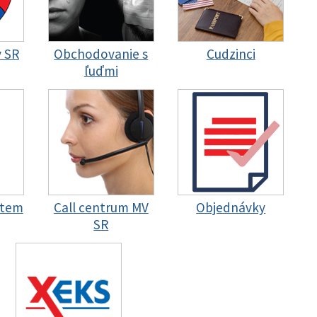
y SR
Obchodovanie s
Cudzinci
ľuďmi
stem
Call centrum MV
Objednávky
SR