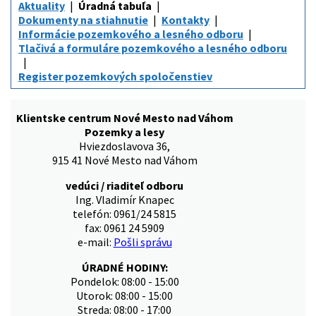
Aktuality
Úradná tabuľa
Dokumenty na stiahnutie
Kontakty
Informácie pozemkového a lesného odboru
Tlačivá a formuláre pozemkového a lesného odboru
Register pozemkových spoločenstiev
Klientske centrum Nové Mesto nad Váhom
Pozemky a lesy
Hviezdoslavova 36,
915 41 Nové Mesto nad Váhom
vedúci / riaditeľ odboru
Ing. Vladimír Knapec
telefón: 0961/24 5815
fax: 0961 24 5909
e-mail:
Pošli správu
ÚRADNÉ HODINY:
Pondelok: 08:00 - 15:00
Utorok: 08:00 - 15:00
Streda: 08:00 - 17:00