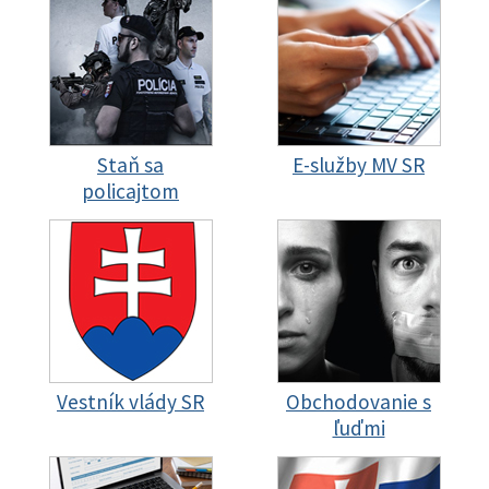
Staň sa
E-služby MV SR
policajtom
Vestník vlády SR
Obchodovanie s
ľuďmi