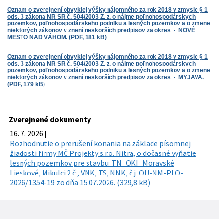
Oznam o zverejnení obvyklej výšky nájomného za rok 2018 v zmysle § 1
ods. 3 zákona NR SR č. 504/2003 Z. z. o nájme poľnohospodárskych
pozemkov, poľnohospodárskeho podniku a lesných pozemkov a o zmene
niektorých zákonov v znení neskorších predpisov za okres - NOVÉ
MESTO NAD VÁHOM. (PDF, 181 kB)
Oznam o zverejnení obvyklej výšky nájomného za rok 2018 v zmysle § 1
ods. 3 zákona NR SR č. 504/2003 Z. z. o nájme poľnohospodárskych
pozemkov, poľnohospodárskeho podniku a lesných pozemkov a o zmene
niektorých zákonov v znení neskorších predpisov za okres - MYJAVA.
(PDF, 179 kB)
Zverejnené dokumenty
16. 7. 2026 |
Rozhodnutie o prerušení konania na základe písomnej
žiadosti firmy MČ Projekty s.r.o. Nitra, o dočasné vyňatie
lesných pozemkov pre stavbu: TN_OKI_Moravské
Lieskové, Mikulci 2.č., VNK, TS, NNK, č.j. OU-NM-PLO-
2026/1354-19 zo dňa 15.07.2026. (329,8 kB)