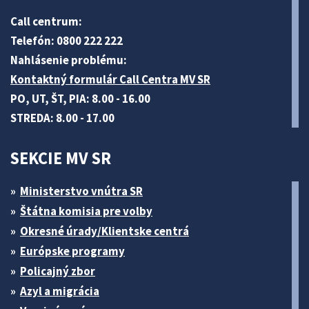
Call centrum:
Telefón: 0800 222 222
Nahlásenie problému:
Kontaktný formulár Call Centra MV SR
PO, UT, ŠT, PIA: 8.00 - 16.00
STREDA: 8.00 - 17.00
SEKCIE MV SR
Ministerstvo vnútra SR
Štátna komisia pre volby
Okresné úrady/Klientske centrá
Európske programy
Policajný zbor
Azyl a migrácia