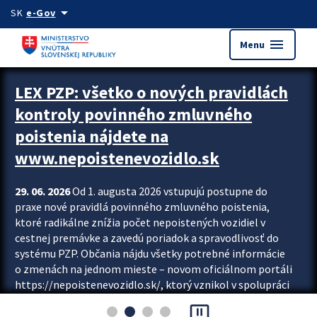
Preskocit na hlavný obsah
arrow_drop_down
SK
e-Gov
menu
Menu
Zastavit automatický posun upútavok
LEX PZP: všetko o nových pravidlách
kontroly povinného zmluvného
poistenia nájdete na
www.nepoistenevozidlo.sk
29. 06. 2026
Od 1. augusta 2026 vstupujú postupne do
praxe nové pravidlá povinného zmluvného poistenia,
ktoré radikálne znížia počet nepoistených vozidiel v
cestnej premávke a zavedú poriadok a spravodlivosť do
systému PZP. Občania nájdu všetky potrebné informácie
o zmenách na jednom mieste – novom oficiálnom portáli
https://nepoistenevozidlo.sk/, ktorý vznikol v spolupráci
Slovenskej kancelárie poisťovateľov (SKP), Slovenskej
pause_presentation
asociácie poisťovní (SLASPO) a Ministerstva vnútra SR.