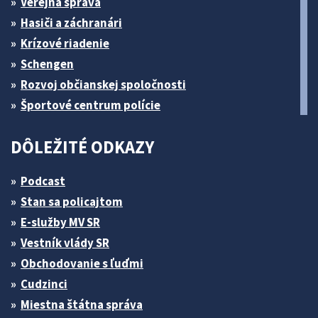
Verejná správa
Hasiči a záchranári
Krízové riadenie
Schengen
Rozvoj občianskej spoločnosti
Športové centrum polície
DÔLEŽITÉ ODKAZY
Podcast
Stan sa policajtom
E-služby MV SR
Vestník vlády SR
Obchodovanie s ľuďmi
Cudzinci
Miestna štátna správa