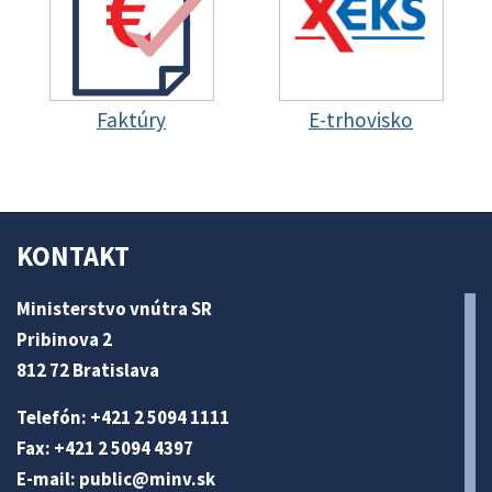
Faktúry
E-trhovisko
KONTAKT
Ministerstvo vnútra SR
Pribinova 2
812 72 Bratislava
Telefón: +421 2 5094 1111
Fax: +421 2 5094 4397
E-mail:
public@minv
.sk