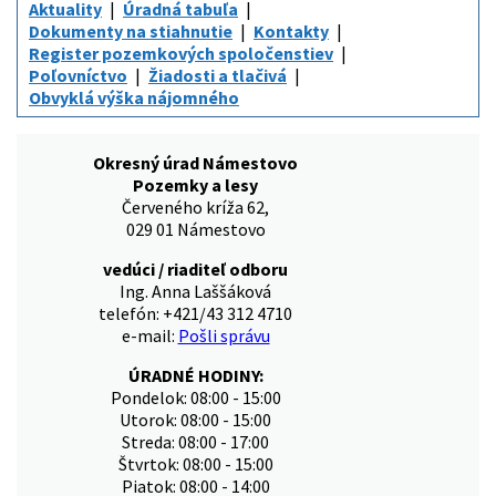
Aktuality
Úradná tabuľa
Dokumenty na stiahnutie
Kontakty
Register pozemkových spoločenstiev
Poľovníctvo
Žiadosti a tlačivá
Obvyklá výška nájomného
Okresný úrad Námestovo
Pozemky a lesy
Červeného kríža 62,
029 01 Námestovo
vedúci / riaditeľ odboru
Ing. Anna Laššáková
telefón: +421/43 312 4710
e-mail:
Pošli správu
ÚRADNÉ HODINY:
Pondelok: 08:00 - 15:00
Utorok: 08:00 - 15:00
Streda: 08:00 - 17:00
Štvrtok: 08:00 - 15:00
Piatok: 08:00 - 14:00