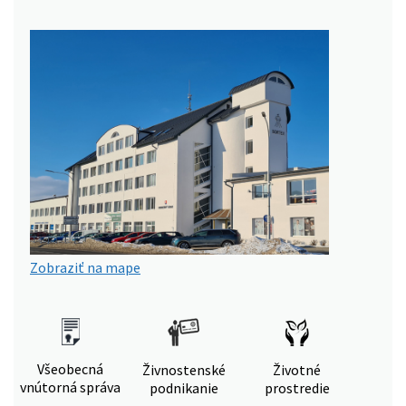
Zobraziť na mape
Všeobecná
Živnostenské
Životné
vnútorná správa
podnikanie
prostredie