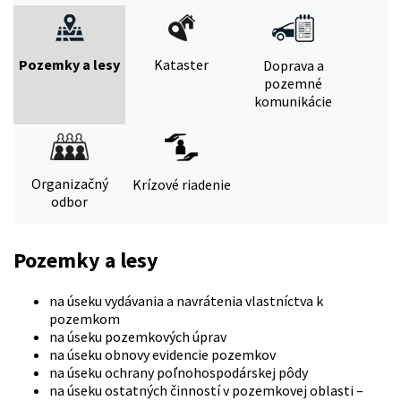
Pozemky a lesy
Kataster
Doprava a
pozemné
komunikácie
Organizačný
Krízové riadenie
odbor
Pozemky a lesy
na úseku vydávania a navrátenia vlastníctva k
pozemkom
na úseku pozemkových úprav
na úseku obnovy evidencie pozemkov
na úseku ochrany poľnohospodárskej pôdy
na úseku ostatných činností v pozemkovej oblasti –