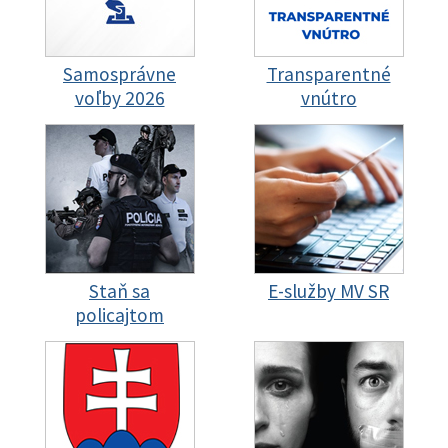
Samosprávne
Transparentné
voľby 2026
vnútro
Staň sa
E-služby MV SR
policajtom