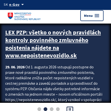
Preskocit na hlavný obsah
arrow_drop_down
SK
e-Gov
menu
Menu
Zastavit automatický posun upútavok
LEX PZP: všetko o nových pravidlách
kontroly povinného zmluvného
poistenia nájdete na
www.nepoistenevozidlo.sk
29. 06. 2026
Od 1. augusta 2026 vstupujú postupne do
praxe nové pravidlá povinného zmluvného poistenia,
ktoré radikálne znížia počet nepoistených vozidiel v
cestnej premávke a zavedú poriadok a spravodlivosť do
systému PZP. Občania nájdu všetky potrebné informácie
o zmenách na jednom mieste – novom oficiálnom portáli
https://nepoistenevozidlo.sk/, ktorý vznikol v spolupráci
Slovenskej kancelárie poisťovateľov (SKP), Slovenskej
pause_presentation
asociácie poisťovní (SLASPO) a Ministerstva vnútra SR.