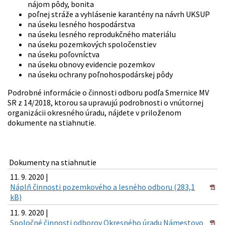
nájom pôdy, bonita
poľnej stráže a vyhlásenie karantény na návrh UKSUP
na úseku lesného hospodárstva
na úseku lesného reprodukčného materiálu
na úseku pozemkových spoločenstiev
na úseku poľovníctva
na úseku obnovy evidencie pozemkov
na úseku ochrany poľnohospodárskej pôdy
Podrobné informácie o činnosti odboru podľa Smernice MV
SR z 14/2018, ktorou sa upravujú podrobnosti o vnútornej
organizácii okresného úradu, nájdete v priloženom
dokumente na stiahnutie.
Dokumenty na stiahnutie
11. 9. 2020 |
Náplň činnosti pozemkového a lesného odboru (283,1
kB)
11. 9. 2020 |
Spoločné činnosti odborov Okresného úradu Námestovo