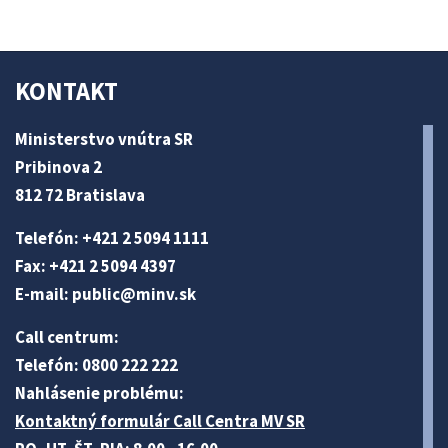
KONTAKT
Ministerstvo vnútra SR
Pribinova 2
812 72 Bratislava
Telefón: +421 2 5094 1111
Fax: +421 2 5094 4397
E-mail:
public@minv
.sk
Call centrum:
Telefón: 0800 222 222
Nahlásenie problému:
Kontaktný formulár Call Centra MV SR