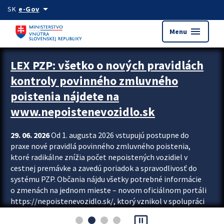
Preskocit na hlavný obsah
arrow_drop_down
SK
e-Gov
menu
Menu
Zastavit automatický posun upútavok
LEX PZP: všetko o nových pravidlách
kontroly povinného zmluvného
poistenia nájdete na
www.nepoistenevozidlo.sk
29. 06. 2026
Od 1. augusta 2026 vstupujú postupne do
praxe nové pravidlá povinného zmluvného poistenia,
ktoré radikálne znížia počet nepoistených vozidiel v
cestnej premávke a zavedú poriadok a spravodlivosť do
systému PZP. Občania nájdu všetky potrebné informácie
o zmenách na jednom mieste – novom oficiálnom portáli
https://nepoistenevozidlo.sk/, ktorý vznikol v spolupráci
Slovenskej kancelárie poisťovateľov (SKP), Slovenskej
pause_presentation
asociácie poisťovní (SLASPO) a Ministerstva vnútra SR.