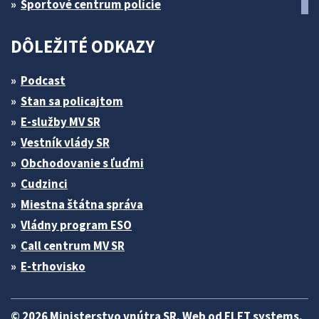
Športové centrum polície
DÔLEŽITÉ ODKAZY
Podcast
Stan sa policajtom
E-služby MV SR
Vestník vlády SR
Obchodovanie s ľuďmi
Cudzinci
Miestna štátna správa
Vládny program ESO
Call centrum MV SR
E-trhovisko
© 2026 Ministerstvo vnútra SR. Web od
ELET systems
.