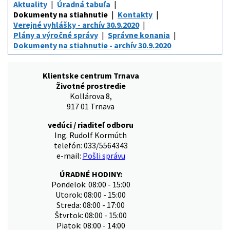
Aktuality
Úradná tabuľa
Dokumenty na stiahnutie
Kontakty
Verejné vyhlášky - archív 30.9.2020
Plány a výročné správy
Správne konania
Dokumenty na stiahnutie - archív 30.9.2020
Klientske centrum Trnava
Životné prostredie
Kollárova 8,
917 01 Trnava
vedúci / riaditeľ odboru
Ing. Rudolf Kormúth
telefón: 033/5564343
e-mail:
Pošli správu
ÚRADNÉ HODINY:
Pondelok: 08:00 - 15:00
Utorok: 08:00 - 15:00
Streda: 08:00 - 17:00
Štvrtok: 08:00 - 15:00
Piatok: 08:00 - 14:00