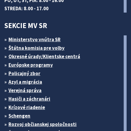
PO, UT, ŠT, PIA: 8.00 - 16.00
STREDA: 8.00 - 17.00
SEKCIE MV SR
Ministerstvo vnútra SR
Štátna komisia pre volby
Okresné úrady/Klientske centrá
Európske programy
Policajný zbor
Azyl a migrácia
Verejná správa
Hasiči a záchranári
Krízové riadenie
Schengen
Rozvoj občianskej spoločnosti