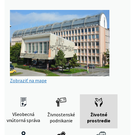
Zobraziť na mape
Všeobecná
Živnostenské
Životné
vnútorná správa
podnikanie
prostredie