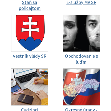
Staň sa
E-služby MV SR
policajtom
Vestník vlády SR
Obchodovanie s
ľuďmi
Cudzinci
Okresné úrady /