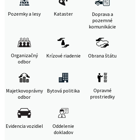
Pozemky a lesy
Kataster
Doprava a
pozemné
komunikácie
Organizačný
Krízové riadenie
Obrana štátu
odbor
Opravné
Majetkovoprávny
Bytová politika
prostriedky
odbor
Evidencia vozidiel
Oddelenie
dokladov