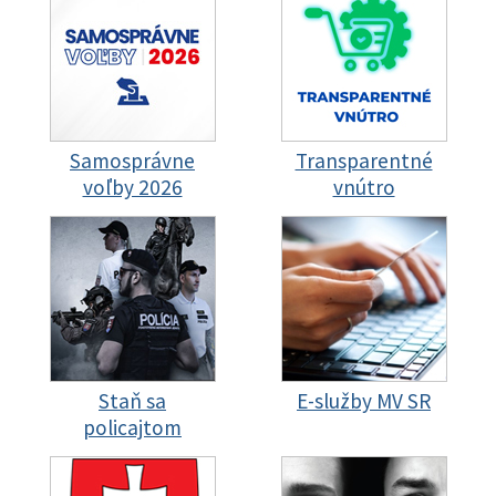
Samosprávne
Transparentné
voľby 2026
vnútro
Staň sa
E-služby MV SR
policajtom