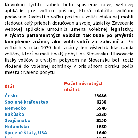
Novinkou týchto volieb bolo spustenie novej webovej
aplikácie pre voľbou poštou, ktorá uľahčila voličom
podávanie žiadosti o voľbu poštou a voliči vďaka nej mohli
sledovať celý priebeh doručovania svojej zásielky. Zavedenie
webovej aplikácie umožnila zmena volebnej legislatívy,
v týchto parlamentných voľbách tak bude po prvýkrát
komplexne známe, ako volili voliči zo zahraničia.
Pri
voľbách v roku 2020 bol známy len výsledok hlasovania
voličov, ktorí nemali trvalý pobyt na Slovensku. Hlasovacie
lístky voličov s trvalým pobytom na Slovensku boli totiž
vložené do volebnej schránky v príslušnom okrsku podľa
miesta trvalého pobytu.
Počet návratných
Štát
obálok
Česko
23486
Spojené kráľovstvo
6238
Nemecko
5546
Rakúsko
5230
Švajčiarsko
3150
Holandsko
1680
Spojené štáty, USA
1640