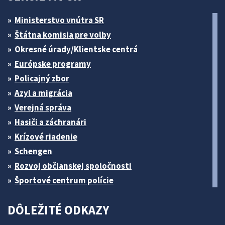
Ministerstvo vnútra SR
Štátna komisia pre volby
Okresné úrady/Klientske centrá
Európske programy
Policajný zbor
Azyl a migrácia
Verejná správa
Hasiči a záchranári
Krízové riadenie
Schengen
Rozvoj občianskej spoločnosti
Športové centrum polície
DÔLEŽITÉ ODKAZY