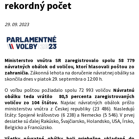
rekordný počet
29. 09. 2023
Ministerstvo vnútra SR zaregistrovalo spolu 58 779
návratných obálok od voličov, ktorí hlasovali poštou zo
zahraničia.
Zákonná lehota na doručenie návratnej obálky sa
skončila dnes v piatok 29. septembra o 12:00 h.
O voľbu poštou požiadalo spolu 72 993 voličov.
Návratnú
obálku teda vrátilo 80,5 percenta zaregistrovaných
voličov zo 104 štátov.
Najviac návratných obálok prišlo
ministerstvu vnútra z Českej republiky (23 486). Nasledujú
štáty: Spojené kráľovstvo (6 238) a Nemecko (5 546). V prvej
desiatke sú ďalej Rakúsko, Švajčiarsko, Holandsko, USA, Írsko,
Belgicko a Francúzsko.
Všetky návratné obálky boli priebežne ukladané do