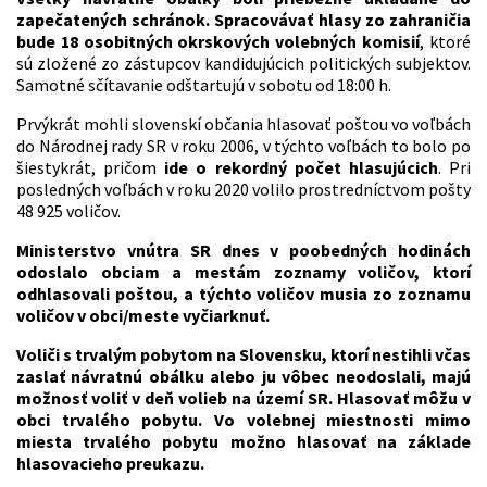
zapečatených schránok. Spracovávať hlasy zo zahraničia
bude 18 osobitných okrskových volebných komisií
, ktoré
sú zložené zo zástupcov kandidujúcich politických subjektov.
Samotné sčítavanie odštartujú v sobotu od 18:00 h.
Prvýkrát mohli slovenskí občania hlasovať poštou vo voľbách
do Národnej rady SR v roku 2006, v týchto voľbách to bolo po
šiestykrát, pričom
ide o rekordný počet hlasujúcich
. Pri
posledných voľbách v roku 2020 volilo prostredníctvom pošty
48 925 voličov.
Ministerstvo vnútra SR dnes v poobedných hodinách
odoslalo obciam a mestám zoznamy voličov, ktorí
odhlasovali poštou, a týchto voličov musia zo zoznamu
voličov v obci/meste vyčiarknuť.
Voliči s trvalým pobytom na Slovensku, ktorí nestihli včas
zaslať návratnú obálku alebo ju vôbec neodoslali, majú
možnosť voliť v deň volieb na území SR. Hlasovať môžu v
obci trvalého pobytu. Vo volebnej miestnosti mimo
miesta trvalého pobytu možno hlasovať na základe
hlasovacieho preukazu.