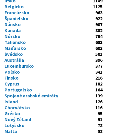
Írsko
1149
Belgicko
1125
Francúzsko
963
Španielsko
922
Dánsko
907
Kanada
882
Nórsko
764
Taliansko
683
Maďarsko
603
Švédsko
501
Austrália
396
Luxembursko
377
Poľsko
341
Fínsko
216
Cyprus
182
Portugalsko
164
Spojené arabské emiráty
139
Island
126
Chorvátsko
116
Grécko
95
Nový Zéland
91
Lotyšsko
78
Malta
58