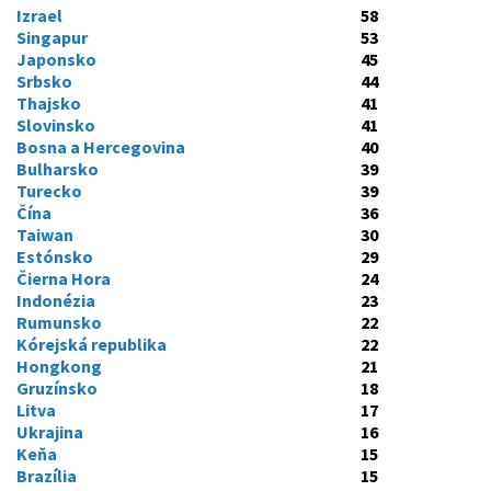
Izrael
58
Singapur
53
Japonsko
45
Srbsko
44
Thajsko
41
Slovinsko
41
Bosna a Hercegovina
40
Bulharsko
39
Turecko
39
Čína
36
Taiwan
30
Estónsko
29
Čierna Hora
24
Indonézia
23
Rumunsko
22
Kórejská republika
22
Hongkong
21
Gruzínsko
18
Litva
17
Ukrajina
16
Keňa
15
Brazília
15