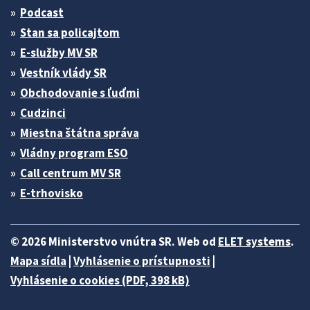
Podcast
Stan sa policajtom
E-služby MV SR
Vestník vlády SR
Obchodovanie s ľuďmi
Cudzinci
Miestna štátna správa
Vládny program ESO
Call centrum MV SR
E-trhovisko
© 2026 Ministerstvo vnútra SR. Web od
ELET systems
.
Mapa sídla
|
Vyhlásenie o prístupnosti
|
Vyhlásenie o cookies (PDF, 398 kB)