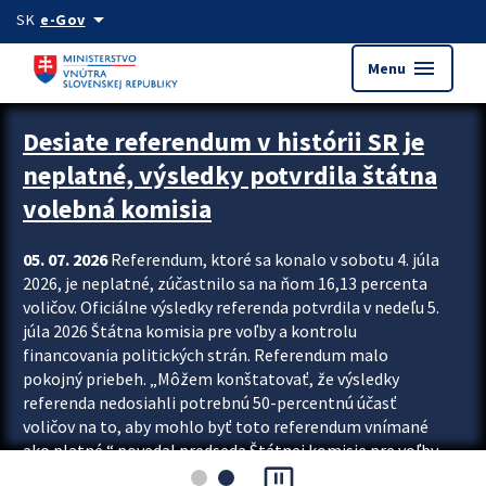
Preskocit na hlavný obsah
arrow_drop_down
SK
e-Gov
menu
Menu
Zastavit automatický posun upútavok
Desiate referendum v histórii SR je
neplatné, výsledky potvrdila štátna
volebná komisia
05. 07. 2026
Referendum, ktoré sa konalo v sobotu 4. júla
2026, je neplatné, zúčastnilo sa na ňom 16,13 percenta
voličov. Oficiálne výsledky referenda potvrdila v nedeľu 5.
júla 2026 Štátna komisia pre voľby a kontrolu
financovania politických strán. Referendum malo
pokojný priebeh. „Môžem konštatovať, že výsledky
referenda nedosiahli potrebnú 50-percentnú účasť
voličov na to, aby mohlo byť toto referendum vnímané
ako platné,“ povedal predseda Štátnej komisie pre voľby
pause_presentation
a kontrolu financovania politických...