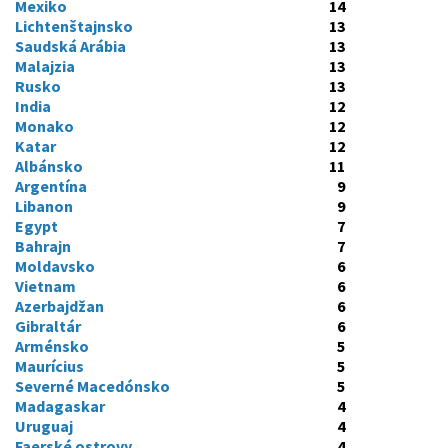
Mexiko
14
Lichtenštajnsko
13
Saudská Arábia
13
Malajzia
13
Rusko
13
India
12
Monako
12
Katar
12
Albánsko
11
Argentína
9
Libanon
9
Egypt
7
Bahrajn
7
Moldavsko
6
Vietnam
6
Azerbajdžan
6
Gibraltár
6
Arménsko
5
Maurícius
5
Severné Macedónsko
5
Madagaskar
4
Uruguaj
4
Faerské ostrovy
4