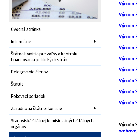
Výročné 
Výročné 
Výročné 
Úvodná stránka
Výročné 
Informácie
Výročné 
Štátna komisia pre voľby a kontrolu
Výročné 
financovania politických strán
Výročné 
Delegovanie členov
Výročné 
Štatút
Výročné 
Rokovací poriadok
Výročné 
Zasadnutia štátnej komisie
Stanoviská štátnej komisie a iných štátnych
Výročné 
orgánov
webovej