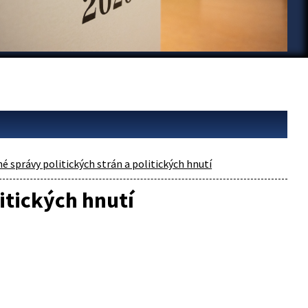
é správy politických strán a politických hnutí
itických hnutí