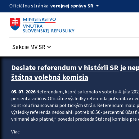
Preskocit na hlavný obsah
arrow_drop_down
verejnej správy SR
Oficiálna stránka
Sekcie MV SR
keyboard_arrow_down
Zastavit automatický posun upútavok
Desiate referendum v histórii SR je ne
štátna volebná komisia
05. 07. 2026
Referendum, ktoré sa konalo v sobotu 4. júla 202
percenta voličov. Oficiálne výsledky referenda potvrdila v ned
kontrolu financovania politických strán. Referendum malo 
výsledky referenda nedosiahli potrebnú 50-percentnú účasť 
vnímané ako platné,“ povedal predseda Štátnej komisie pre vo
Viac