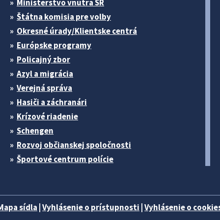
Ministerstvo vnútra SR
Štátna komisia pre volby
Okresné úrady/Klientske centrá
Európske programy
Policajný zbor
Azyl a migrácia
Verejná správa
Hasiči a záchranári
Krízové riadenie
Schengen
Rozvoj občianskej spoločnosti
Športové centrum polície
Mapa sídla
|
Vyhlásenie o prístupnosti
|
Vyhlásenie o cookies