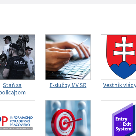
Staň sa
E-služby MV SR
Vestník vlád
policajtom