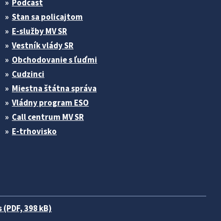
Podcast
Stan sa policajtom
E-služby MV SR
Vestník vlády SR
Obchodovanie s ľuďmi
Cudzinci
Miestna štátna správa
Vládny program ESO
Call centrum MV SR
E-trhovisko
 (PDF, 398 kB)