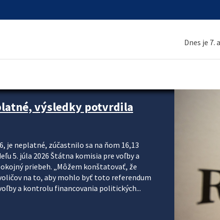
Dnes je 7.
platné, výsledky potvrdila
6, je neplatné, zúčastnilo sa na ňom 16,13
eľu 5. júla 2026 Štátna komisia pre voľby a
pokojný priebeh. „Môžem konštatovať, že
voličov na to, aby mohlo byť toto referendum
ľby a kontrolu financovania politických...