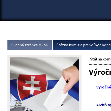
Úvodná stránka MV SR
Štátna komisia pre voľby a kont
Štátna komis
Výročn
Výročné 
Archív v