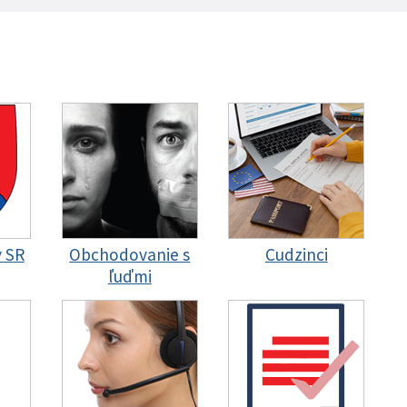
y SR
Obchodovanie s
Cudzinci
ľuďmi