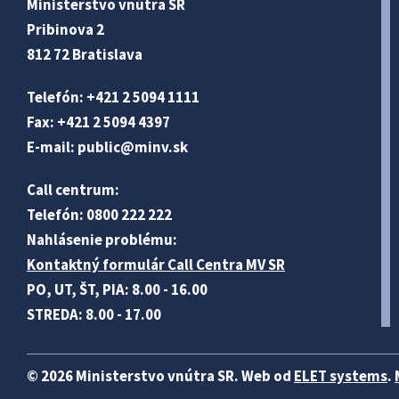
Ministerstvo vnútra SR
Pribinova 2
812 72 Bratislava
Telefón: +421 2 5094 1111
Fax: +421 2 5094 4397
E-mail:
public@minv
.sk
Call centrum:
Telefón: 0800 222 222
Nahlásenie problému:
Kontaktný formulár Call Centra MV SR
PO, UT, ŠT, PIA: 8.00 - 16.00
STREDA: 8.00 - 17.00
© 2026 Ministerstvo vnútra SR. Web od
ELET systems
.