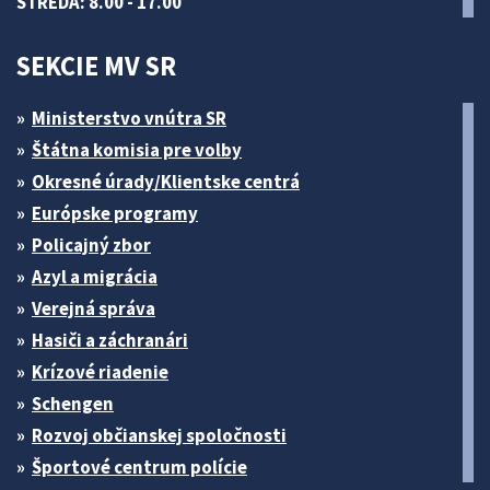
STREDA: 8.00 - 17.00
SEKCIE MV SR
Ministerstvo vnútra SR
Štátna komisia pre volby
Okresné úrady/Klientske centrá
Európske programy
Policajný zbor
Azyl a migrácia
Verejná správa
Hasiči a záchranári
Krízové riadenie
Schengen
Rozvoj občianskej spoločnosti
Športové centrum polície