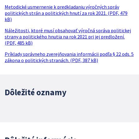
Metodické usmernenie k predkladaniu výročných správ
politických strán a politických hnutí za rok 2021. (PDF, 479
kB)
Náležitosti, ktoré musí obsahovať výročná správa politickej
strany a politického hnutia na rok 2021 pri jej predložení.
(PDF, 485 kB)
Príklady správneho zverejňovania informácii podľa § 22 ods. 5
zákona o politických stranách. (PDF, 387 kB)
Dôležité oznamy