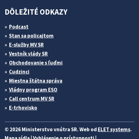
DÔLEŽITÉ ODKAZY
Podcast
Stan sa policajtom
E-služby MV SR
Vestník vlády SR
Obchodovanie s ľuďmi
Cudzinci
Miestna štátna správa
Vládny program ESO
Call centrum MV SR
E-trhovisko
© 2026 Ministerstvo vnútra SR. Web od
ELET systems
.
Mapa sídla
|
Vyhlásenie o prístupnosti
|