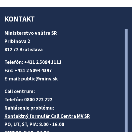
KONTAKT
Ministerstvo vnútra SR
Pribinova 2
812 72 Bratislava
Telefón: +421 2 5094 1111
Fax: +421 2 5094 4397
E-mail:
public@minv
.sk
Call centrum:
Telefón: 0800 222 222
Nahlásenie problému:
Kontaktný formulár Call Centra MV SR
PO, UT, ŠT, PIA: 8.00 - 16.00