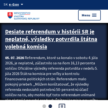
Preskocit na hlavný obsah
arrow_drop_down
SK
e-Gov
menu
Menu
Zastavit automatický posun upútavok
Desiate referendum v histórii SR je
neplatné, výsledky potvrdila štátna
volebná komisia
05. 07. 2026
Referendum, ktoré sa konalo v sobotu 4. júla
2026, je neplatné, zúčastnilo sa na ňom 16,13 percenta
voličov. Oficiálne výsledky referenda potvrdila v nedeľu 5.
júla 2026 Štátna komisia pre voľby a kontrolu
financovania politických strán. Referendum malo
pokojný priebeh. „Môžem konštatovať, že výsledky
referenda nedosiahli potrebnú 50-percentnú účasť
voličov na to, aby mohlo byť toto referendum vnímané
ako platné,“ povedal predseda Štátnej komisie pre voľby
pause_presentation
a kontrolu financovania politických...