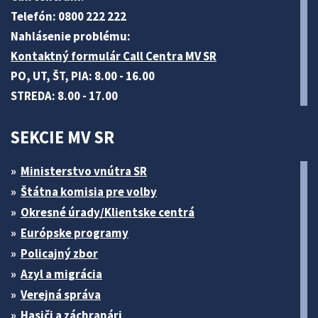
Telefón: 0800 222 222
Nahlásenie problému:
Kontaktný formulár Call Centra MV SR
PO, UT, ŠT, PIA: 8.00 - 16.00
STREDA: 8.00 - 17.00
SEKCIE MV SR
Ministerstvo vnútra SR
Štátna komisia pre volby
Okresné úrady/Klientske centrá
Európske programy
Policajný zbor
Azyl a migrácia
Verejná správa
Hasiči a záchranári