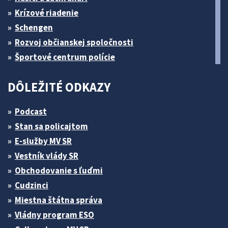
Krízové riadenie
Schengen
Rozvoj občianskej spoločnosti
Športové centrum polície
DÔLEŽITÉ ODKAZY
Podcast
Stan sa policajtom
E-služby MV SR
Vestník vlády SR
Obchodovanie s ľuďmi
Cudzinci
Miestna štátna správa
Vládny program ESO