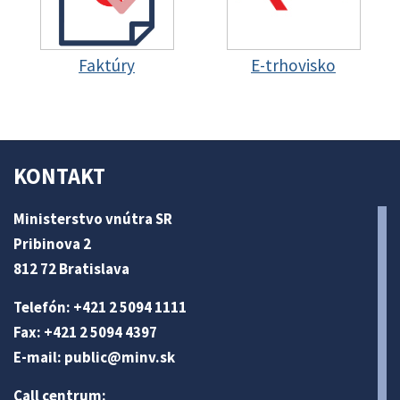
Faktúry
E-trhovisko
KONTAKT
Ministerstvo vnútra SR
Pribinova 2
812 72 Bratislava
Telefón: +421 2 5094 1111
Fax: +421 2 5094 4397
E-mail:
public@minv
.sk
Call centrum: