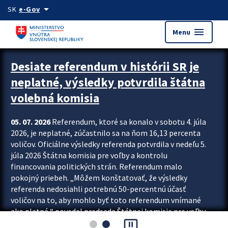
Preskocit na hlavný obsah
arrow_drop_down
SK
e-Gov
menu
Menu
Zastavit automatický posun upútavok
Desiate referendum v histórii SR je
neplatné, výsledky potvrdila štátna
volebná komisia
05. 07. 2026
Referendum, ktoré sa konalo v sobotu 4. júla
2026, je neplatné, zúčastnilo sa na ňom 16,13 percenta
voličov. Oficiálne výsledky referenda potvrdila v nedeľu 5.
júla 2026 Štátna komisia pre voľby a kontrolu
financovania politických strán. Referendum malo
pokojný priebeh. „Môžem konštatovať, že výsledky
referenda nedosiahli potrebnú 50-percentnú účasť
voličov na to, aby mohlo byť toto referendum vnímané
ako platné,“ povedal predseda Štátnej komisie pre voľby
pause_presentation
a kontrolu financovania politických...