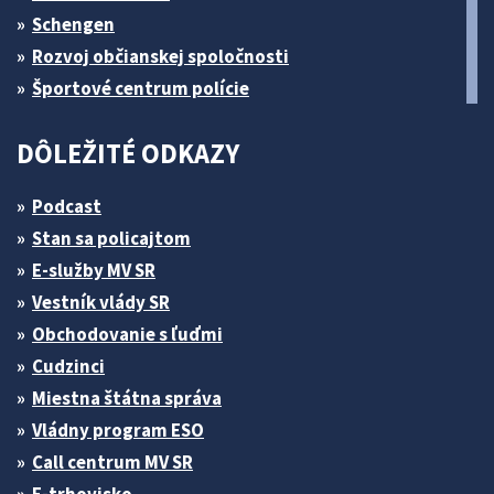
Schengen
Rozvoj občianskej spoločnosti
Športové centrum polície
DÔLEŽITÉ ODKAZY
Podcast
Stan sa policajtom
E-služby MV SR
Vestník vlády SR
Obchodovanie s ľuďmi
Cudzinci
Miestna štátna správa
Vládny program ESO
Call centrum MV SR