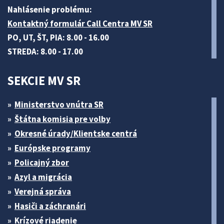
Nahlásenie problému:
Kontaktný formulár Call Centra MV SR
PO, UT, ŠT, PIA: 8.00 - 16.00
STREDA: 8.00 - 17.00
SEKCIE MV SR
Ministerstvo vnútra SR
Štátna komisia pre volby
Okresné úrady/Klientske centrá
Európske programy
Policajný zbor
Azyl a migrácia
Verejná správa
Hasiči a záchranári
Krízové riadenie