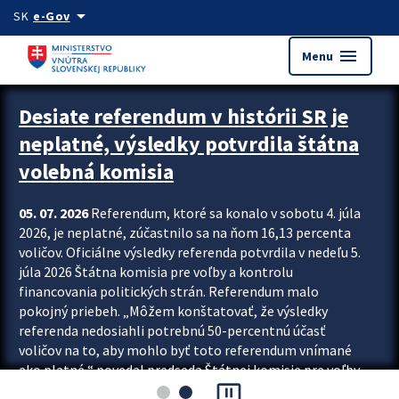
Preskocit na hlavný obsah
arrow_drop_down
SK
e-Gov
menu
Menu
Zastavit automatický posun upútavok
Desiate referendum v histórii SR je
neplatné, výsledky potvrdila štátna
volebná komisia
05. 07. 2026
Referendum, ktoré sa konalo v sobotu 4. júla
2026, je neplatné, zúčastnilo sa na ňom 16,13 percenta
voličov. Oficiálne výsledky referenda potvrdila v nedeľu 5.
júla 2026 Štátna komisia pre voľby a kontrolu
financovania politických strán. Referendum malo
pokojný priebeh. „Môžem konštatovať, že výsledky
referenda nedosiahli potrebnú 50-percentnú účasť
voličov na to, aby mohlo byť toto referendum vnímané
ako platné,“ povedal predseda Štátnej komisie pre voľby
pause_presentation
a kontrolu financovania politických...