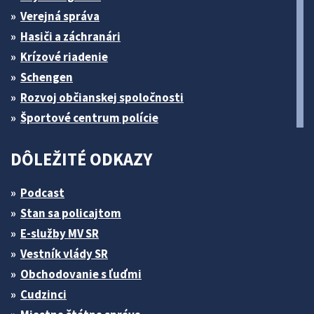
Verejná správa
Hasiči a záchranári
Krízové riadenie
Schengen
Rozvoj občianskej spoločnosti
Športové centrum polície
DÔLEŽITÉ ODKAZY
Podcast
Stan sa policajtom
E-služby MV SR
Vestník vlády SR
Obchodovanie s ľuďmi
Cudzinci