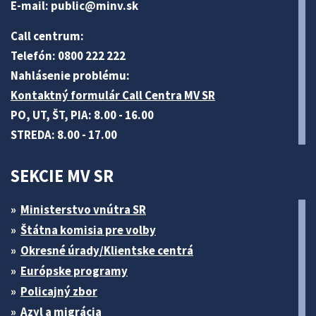
E-mail:
public@minv
.sk
Call centrum:
Telefón: 0800 222 222
Nahlásenie problému:
Kontaktný formulár Call Centra MV SR
PO, UT, ŠT, PIA: 8.00 - 16.00
STREDA: 8.00 - 17.00
SEKCIE MV SR
Ministerstvo vnútra SR
Štátna komisia pre volby
Okresné úrady/Klientske centrá
Európske programy
Policajný zbor
Azyl a migrácia