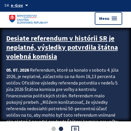
Preskocit na hlavný obsah
arrow_drop_down
SK
e-Gov
menu
Menu
Zastavit automatický posun upútavok
Desiate referendum v histórii SR je
neplatné, výsledky potvrdila štátna
volebná komisia
05. 07. 2026
Referendum, ktoré sa konalo v sobotu 4. júla
2026, je neplatné, zúčastnilo sa na ňom 16,13 percenta
voličov. Oficiálne výsledky referenda potvrdila v nedeľu 5.
júla 2026 Štátna komisia pre voľby a kontrolu
financovania politických strán. Referendum malo
pokojný priebeh. „Môžem konštatovať, že výsledky
referenda nedosiahli potrebnú 50-percentnú účasť
voličov na to, aby mohlo byť toto referendum vnímané
ako platné,“ povedal predseda Štátnej komisie pre voľby
pause_presentation
a kontrolu financovania politických...