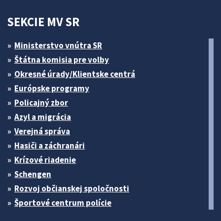
SEKCIE MV SR
Ministerstvo vnútra SR
Štátna komisia pre volby
Okresné úrady/Klientske centrá
Európske programy
Policajný zbor
Azyl a migrácia
Verejná správa
Hasiči a záchranári
Krízové riadenie
Schengen
Rozvoj občianskej spoločnosti
Športové centrum polície