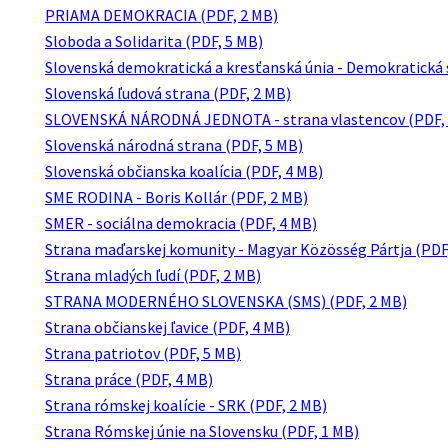
PRIAMA DEMOKRACIA (PDF, 2 MB)
Sloboda a Solidarita (PDF, 5 MB)
Slovenská demokratická a kresťanská únia - Demokratická 
Slovenská ľudová strana (PDF, 2 MB)
SLOVENSKÁ NÁRODNÁ JEDNOTA - strana vlastencov (PDF, 
Slovenská národná strana (PDF, 5 MB)
Slovenská občianska koalícia (PDF, 4 MB)
SME RODINA - Boris Kollár (PDF, 2 MB)
SMER - sociálna demokracia (PDF, 4 MB)
Strana maďarskej komunity - Magyar Közösség Pártja (PDF
Strana mladých ľudí (PDF, 2 MB)
STRANA MODERNÉHO SLOVENSKA (SMS) (PDF, 2 MB)
Strana občianskej ľavice (PDF, 4 MB)
Strana patriotov (PDF, 5 MB)
Strana práce (PDF, 4 MB)
Strana rómskej koalície - SRK (PDF, 2 MB)
Strana Rómskej únie na Slovensku (PDF, 1 MB)