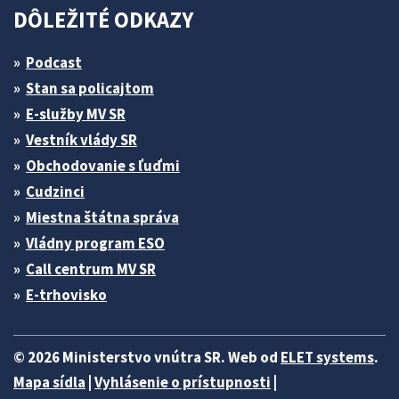
DÔLEŽITÉ ODKAZY
Podcast
Stan sa policajtom
E-služby MV SR
Vestník vlády SR
Obchodovanie s ľuďmi
Cudzinci
Miestna štátna správa
Vládny program ESO
Call centrum MV SR
E-trhovisko
© 2026 Ministerstvo vnútra SR. Web od
ELET systems
.
Mapa sídla
|
Vyhlásenie o prístupnosti
|