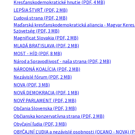
Kresťanskodemokratické hnutie (PDF, 4 MB)
LEPŠIA ŠTVRŤ (PDF, 2 MB)
Ľudová strana (PDF, 2 MB)
Maďarská kresťanskodemokratická aliancia - Magyar Ker
Szövetség (PDF, 3 MB)
Magnificat Slovakia (PDF, 2 MB)
MLADÁ BRATISLAVA (PDF, 2 MB)
MOST - HÍD (PDF, 8 MB)
Národ a Spravodlivosť - naša strana (PDF, 2 MB)
NÁRODNÁ KOALÍCIA (PDF, 2 MB)
Nezávislé fórum (PDF, 2 MB)
NOVA (PDF, 3 MB)
NOVÁ DEMOKRACIA (PDF, 1 MB)
NOVÝ PARLAMENT (PDF, 2 MB)
Občania Slovenska (PDF, 3 MB)
Občianska konzervatívna strana (PDF, 2 MB)
Obyčajní ľudia (PDF, 3 MB)
OBYČAJNÍ ĽUDIA a nezávislé osobnosti (OĽANO - NOVA) (P