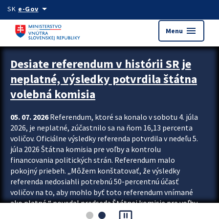
Preskocit na hlavný obsah
arrow_drop_down
SK
e-Gov
menu
Menu
Zastavit automatický posun upútavok
Desiate referendum v histórii SR je
neplatné, výsledky potvrdila štátna
volebná komisia
05. 07. 2026
Referendum, ktoré sa konalo v sobotu 4. júla
2026, je neplatné, zúčastnilo sa na ňom 16,13 percenta
voličov. Oficiálne výsledky referenda potvrdila v nedeľu 5.
júla 2026 Štátna komisia pre voľby a kontrolu
financovania politických strán. Referendum malo
pokojný priebeh. „Môžem konštatovať, že výsledky
referenda nedosiahli potrebnú 50-percentnú účasť
voličov na to, aby mohlo byť toto referendum vnímané
ako platné,“ povedal predseda Štátnej komisie pre voľby
pause_presentation
a kontrolu financovania politických...