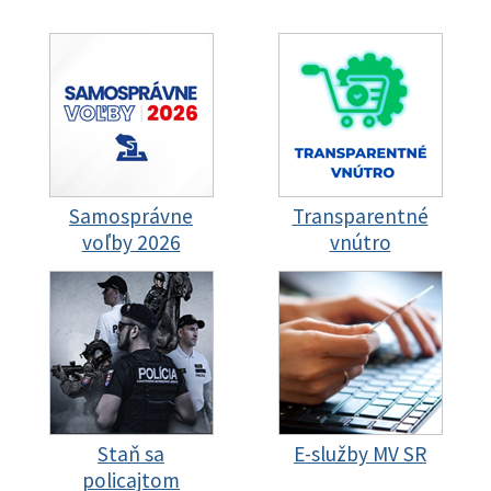
Samosprávne
Transparentné
voľby 2026
vnútro
Staň sa
E-služby MV SR
policajtom