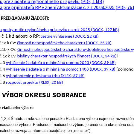
u pre žiadateľa regionálneho príspevku (PDF, 1 MB)
a pre prijímateľa RP v znení Aktualizácie č. 2 z 20.08.2025 (PDF, 76
PREDKLADANIU ŽIADOSTI:
 o poskytnutie regionálneho príspevku na rok 2025 (DOCX, 127 kB)
 č. 1 k žiadosti o RP:
čestné vyhlásenie (DOCX, 22 kB)
č.1a k CV:
činnosti nehospodárskeho charakteru (DOCX, 25 kB)
č.1b k CV:
činnosti nehospodárskeho charakteru-doplnkové hospodárske vy
č. 1c k CV
lokálny charakter hospodárskych činnost (DOCX, 34 kB)
i
č. 3
vyhlásenie žiadateľa o minimálnu pomoc 2023 (DOCX, 39 kB)
č. 4
vyhlásenie žiadateľa o minimálna pomoc 1408 (DOCX, 39 kB)
(poľnoho
č. 6
vyhodnotenie prieskumu trhu (XLSX, 37 kB)
č. 8
rozpočet projektu (XLSX, 20 kB)
I VÝBOR OKRESU SOBRANCE
e riadiaceho výboru
.1,2,3 Štatútu a rokovacieho poriadku Riadiaceho výboru najmenej rozvinutéh
 riadiaceho výboru. Predsedom riadiaceho výboru je prednosta okresného úrad
onálneho rozvoja a informatizácie(ďalej len „minister“).