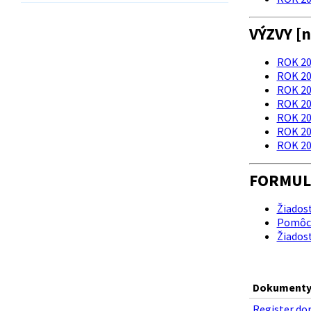
VÝZVY [n
ROK 20
ROK 20
ROK 20
ROK 20
ROK 20
ROK 20
ROK 20
FORMUL
Žiadosť
Pomôcka
Žiadosť
Dokumenty 
Register dor