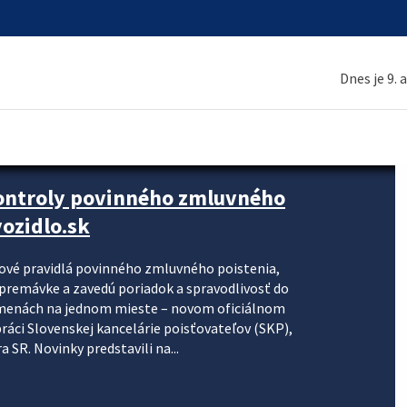
Dnes je 9. 
kontroly povinného zmluvného
ozidlo.sk
nové pravidlá povinného zmluvného poistenia,
j premávke a zavedú poriadok a spravodlivosť do
zmenách na jednom mieste – novom oficiálnom
práci Slovenskej kancelárie poisťovateľov (SKP),
 SR. Novinky predstavili na...