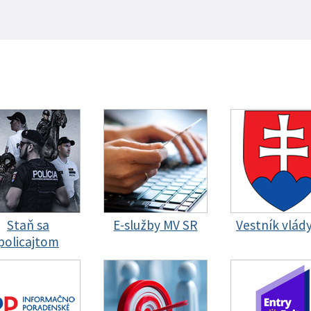
Staň sa
E-služby MV SR
Vestník vlád
policajtom