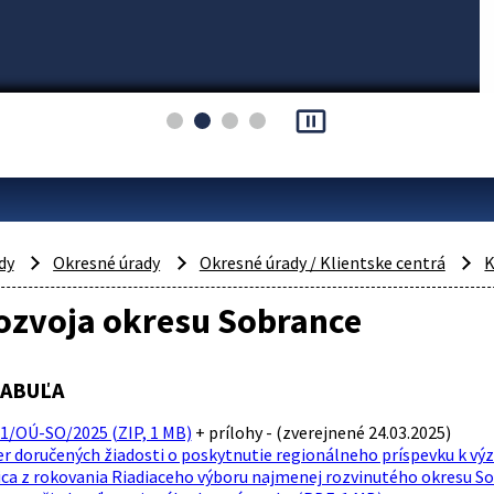
pause_presentation
dy
Okresné úrady
Okresné úrady / Klientske centrá
K
ozvoja okresu Sobrance
TABUĽA
01/OÚ-SO/2025 (ZIP, 1 MB)
+ prílohy - (zverejnené 24.03.2025)
r doručených žiadosti o poskytnutie regionálneho príspevku k výz
ica z rokovania Riadiaceho výboru najmenej rozvinutého okresu So