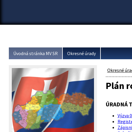
Úvodná stránka MV SR
Okresné úrady
Okresné úra
Plán r
ÚRADNÁ 
Výzva 
Registe
Zápisn