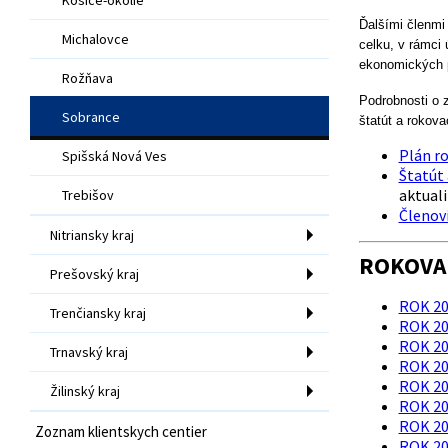
Ďalšími členmi 
Michalovce
celku, v rámci
ekonomických 
Rožňava
Podrobnosti o z
Sobrance
štatút a rokova
Plán ro
Spišská Nová Ves
Štatút 
aktual
Trebišov
Členovi
Nitriansky kraj
ROKOVAN
Prešovský kraj
ROK 20
Trenčiansky kraj
ROK 20
ROK 20
Trnavský kraj
ROK 20
ROK 20
Žilinský kraj
ROK 20
ROK 20
Zoznam klientskych centier
ROK 20