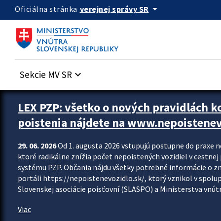
Preskocit na hlavný obsah
arrow_drop_down
verejnej správy SR
Oficiálna stránka
Sekcie MV SR
keyboard_arrow_down
Zastavit automatický posun upútavok
LEX PZP: všetko o nových pravidlách 
poistenia nájdete na www.nepoistenev
29. 06. 2026
Od 1. augusta 2026 vstupujú postupne do praxe 
ktoré radikálne znížia počet nepoistených vozidiel v cestne
systému PZP. Občania nájdu všetky potrebné informácie o 
portáli https://nepoistenevozidlo.sk/, ktorý vznikol v spolu
Slovenskej asociácie poisťovní (SLASPO) a Ministerstva vnútra
Viac