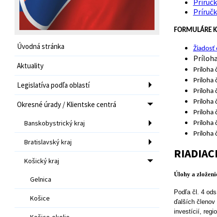
Príručk
Príručk
FORMULÁRE K 
Úvodná stránka
Žiadosť
Príloha
Aktuality
Príloha 
Príloha 
Legislatíva podľa oblastí
Príloha 
Príloha 
Okresné úrady / Klientske centrá
Príloha 
Banskobystrický kraj
Príloha 
Príloha 
Bratislavský kraj
RIADIAC
Košický kraj
Úlohy a zloženi
Gelnica
Podľa čl. 4 ods
Košice
ďalších členov
investícií, regi
Košice-okolie