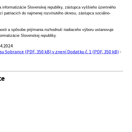
a a informatizácie Slovenskej republiky, zástupca vyššieho územného
í patriacich do najmenej rozvinutého okresu, zástupca sociálno-
nosti a spôsobe prijímania rozhodnutí riadiaceho výboru ustanovuje
formatizácie Slovenskej republiky.
04.2024
su Sobrance (PDF, 350 kB)
v znení Dodatku č. 1 (PDF, 350 kB)
-
ce