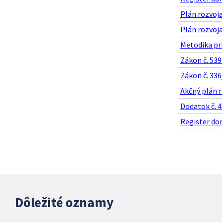
Plán rozvoja
Plán rozvoj
Metodika prí
Zákon č. 539
Zákon č. 336
Akčný plán r
Dodatok č. 4
Register dor
Dôležité oznamy