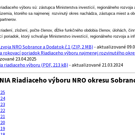
riadiaceho výboru sú: zástupca Ministerstva investícií, regionálneho rozvoj
 územia, ktorého sa najmenej rozvinutý okres nachádza, zástupca miest a obc
partnerov.
riadení, zložení, počte členov, dĺžke funkčného obdobia členov, úlohách, čin
cí poriadok, ktorý schvaľuje Ministerstvo investícií, regionálneho rozvoja a in
zvoja NRO Sobrance a Dodatok č.1 (ZIP, 2 MB)
- aktualizované 09.
a rokovací poriadok Riadiaceho výboru najmenej rozvinutého okre
izované 23.04.2025
a riadiaceho výboru (PDF, 213 kB)
- aktualizované 21.03.2024
IA Riadiaceho výboru NRO okresu Sobran
25
24
23
22
21
20
19
18