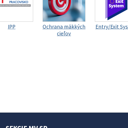
IPP
Ochrana mäkkých
Entry/Exit Sy
cieľov