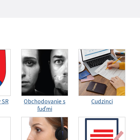
y SR
Obchodovanie s
Cudzinci
ľuďmi