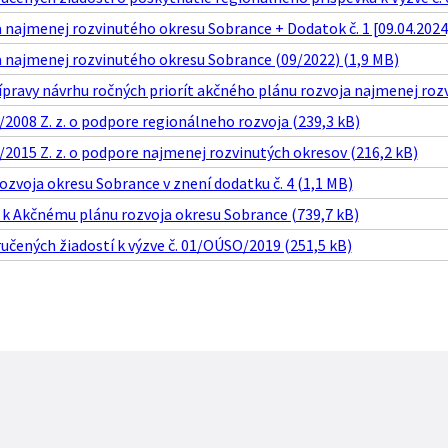
 najmenej rozvinutého okresu Sobrance + Dodatok č. 1 [09.04.2024
a najmenej rozvinutého okresu Sobrance (09/2022) (1,9 MB)
pravy návrhu ročných priorít akčného plánu rozvoja najmenej rozvi
/2008 Z. z. o podpore regionálneho rozvoja (239,3 kB)
/2015 Z. z. o podpore najmenej rozvinutých okresov (216,2 kB)
ozvoja okresu Sobrance v znení dodatku č. 4 (1,1 MB)
 k Akčnému plánu rozvoja okresu Sobrance (739,7 kB)
učených žiadostí k výzve č. 01/OÚSO/2019 (251,5 kB)