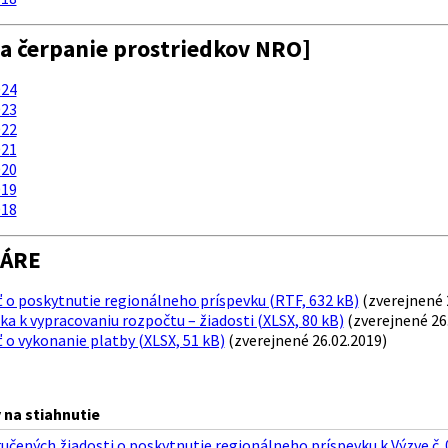
a čerpanie prostriedkov NRO]
24
23
22
21
20
19
18
ÁRE
 o poskytnutie regionálneho príspevku (RTF, 632 kB)
(zverejnené 
 k vypracovaniu rozpočtu – žiadosti (XLSX, 80 kB)
(zverejnené 26
 o vykonanie platby (XLSX, 51 kB)
(zverejnené 26.02.2019)
na stiahnutie
učených žiadosti o poskytnutie regionálneho príspevku k Výzve č.