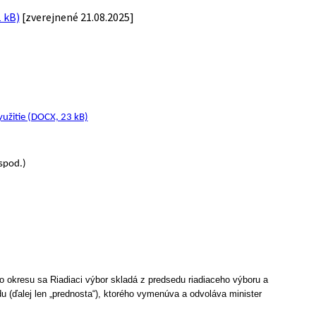
1 kB)
[zverejnené 21.08.2025]
užitie (DOCX, 23 kB)
spod.)
o okresu sa Riadiaci výbor skladá z predsedu riadiaceho výboru a
u (ďalej len „prednosta“), ktorého vymenúva a odvoláva minister