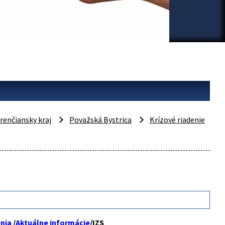
renčiansky kraj
Považská Bystrica
Krízové riadenie
enia
/
Aktuálne informácie
/IZS