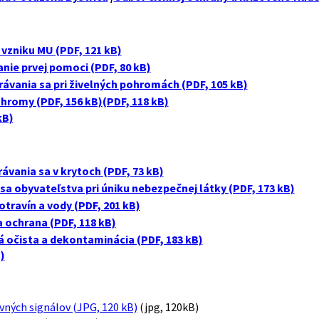
vzniku MU (PDF, 121 kB)
nie prvej pomoci (PDF, 80 kB)
ávania sa pri živelných pohromách (PDF, 105 kB)
ohromy (PDF, 156 kB)
(PDF, 118 kB)
kB)
ávania sa v krytoch (PDF, 73 kB)
sa obyvateľstva pri úniku nebezpečnej látky (PDF, 173 kB)
travín a vody (PDF, 201 kB)
 ochrana (PDF, 118 kB)
 očista a dekontaminácia (PDF, 183 kB)
)
vných signálov (JPG, 120 kB)
(jpg, 120kB)