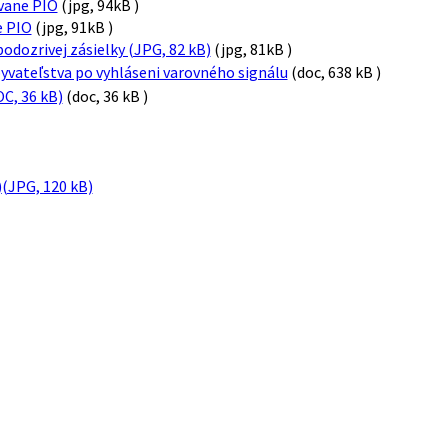
vane PIO
(jpg, 94kB )
e PIO
(jpg, 91kB )
podozrivej zásielky (JPG, 82 kB)
(jpg, 81kB )
yvateľstva po vyhláseni varovného signálu
(doc, 638 kB )
OC, 36 kB)
(doc, 36 kB )
)
(JPG, 120 kB)