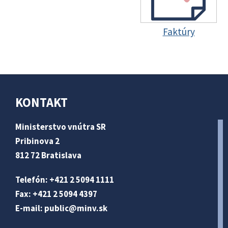
Faktúry
KONTAKT
Ministerstvo vnútra SR
Pribinova 2
812 72 Bratislava
Telefón: +421 2 5094 1111
Fax: +421 2 5094 4397
E-mail:
public@minv
.sk