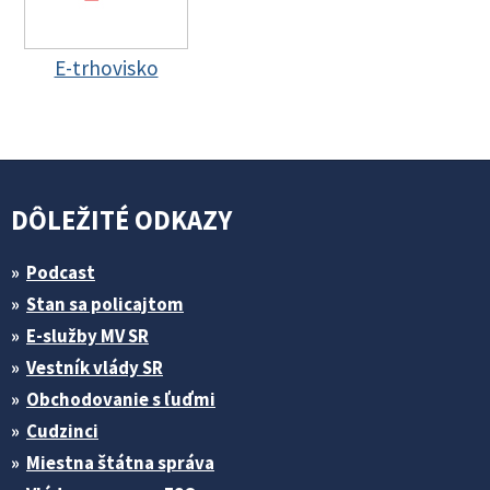
E-trhovisko
DÔLEŽITÉ ODKAZY
Podcast
Stan sa policajtom
E-služby MV SR
Vestník vlády SR
Obchodovanie s ľuďmi
Cudzinci
Miestna štátna správa