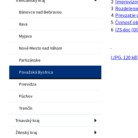
Trenčiansky kraj
2
Improvizo
3
Rozdeleni
Bánovce nad Bebravou
4
Prevzatie 
5
Činnosť ob
Ilava
6
IZS.doc (D
Myjava
Nové Mesto nad Váhom
(JPG, 120 kB
Partizánske
Považská Bystrica
Prievidza
Púchov
Trenčín
Trnavský kraj
Žilinský kraj