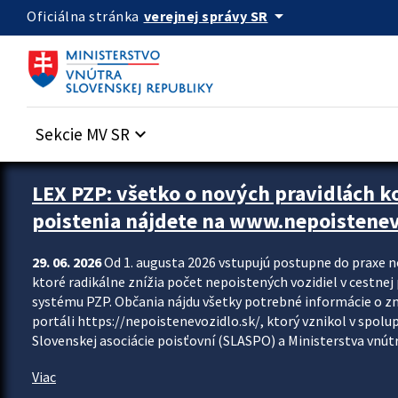
Preskocit na hlavný obsah
arrow_drop_down
verejnej správy SR
Oficiálna stránka
Sekcie MV SR
keyboard_arrow_down
Zastavit automatický posun upútavok
LEX PZP: všetko o nových pravidlách 
poistenia nájdete na www.nepoistenev
29. 06. 2026
Od 1. augusta 2026 vstupujú postupne do praxe 
ktoré radikálne znížia počet nepoistených vozidiel v cestne
systému PZP. Občania nájdu všetky potrebné informácie o 
portáli https://nepoistenevozidlo.sk/, ktorý vznikol v spolu
Slovenskej asociácie poisťovní (SLASPO) a Ministerstva vnútra
Viac