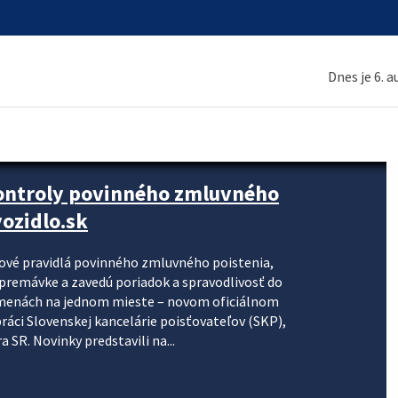
Dnes je 6. 
kontroly povinného zmluvného
ozidlo.sk
nové pravidlá povinného zmluvného poistenia,
j premávke a zavedú poriadok a spravodlivosť do
zmenách na jednom mieste – novom oficiálnom
práci Slovenskej kancelárie poisťovateľov (SKP),
 SR. Novinky predstavili na...