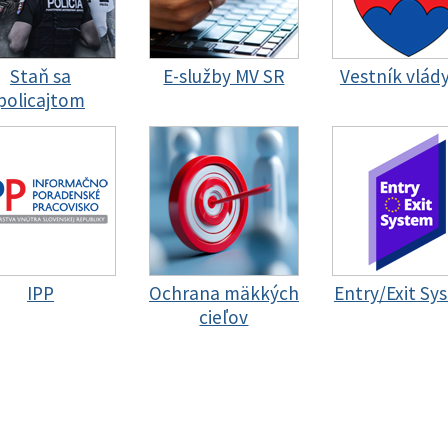
Staň sa
E-služby MV SR
Vestník vlád
policajtom
IPP
Ochrana mäkkých
Entry/Exit Sy
cieľov