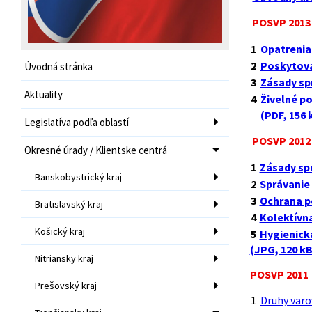
POSVP 2013
1
Opatrenia 
2
Poskytova
Úvodná stránka
3
Zásady spr
Aktuality
4
Živelné p
(PDF, 156 
Legislatíva podľa oblastí
POSVP 2012
Okresné úrady / Klientske centrá
1
Zásady spr
Banskobystrický kraj
2
Správanie 
3
Ochrana po
Bratislavský kraj
4
Kolektívna
Košický kraj
5
Hygienická
(JPG, 120 kB
Nitriansky kraj
POSVP 2011
Prešovský kraj
1
Druhy varo