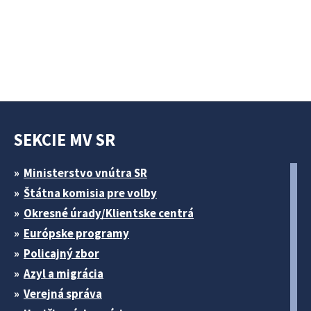
SEKCIE MV SR
Ministerstvo vnútra SR
Štátna komisia pre volby
Okresné úrady/Klientske centrá
Európske programy
Policajný zbor
Azyl a migrácia
Verejná správa