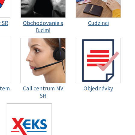
y SR
Obchodovanie s
Cudzinci
ľuďmi
stem
Call centrum MV
Objednávky
SR