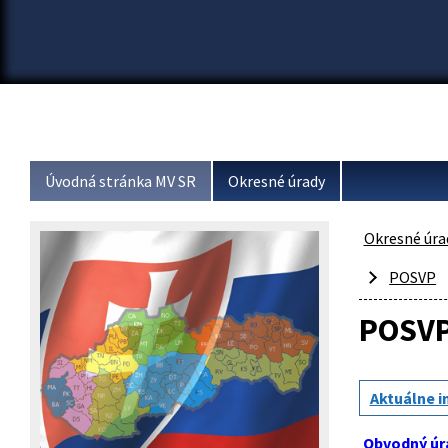
Úvodná stránka MV SR
Okresné úrady
Okresné úra
POSVP
POSV
Aktuálne i
Obvodný úr