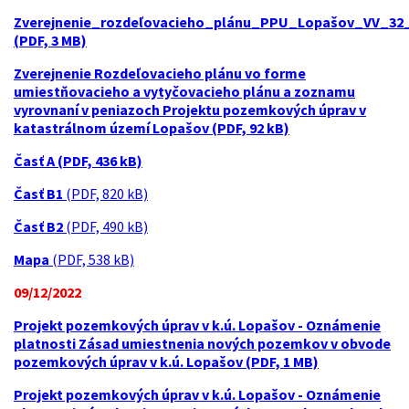
Zverejnenie_rozdeľovacieho_plánu_PPU_Lopašov_VV_32_
(PDF, 3 MB)
Zverejnenie Rozdeľovacieho plánu vo forme
umiestňovacieho a vytyčovacieho plánu a zoznamu
vyrovnaní v peniazoch Projektu pozemkových úprav v
katastrálnom území Lopašov (PDF, 92 kB)
Časť A (PDF, 436 kB)
Časť B1
(PDF, 820 kB)
Časť B2
(PDF, 490 kB)
Mapa
(PDF, 538 kB)
09/12/2022
Projekt pozemkových úprav v k.ú. Lopašov - Oznámenie
platnosti Zásad umiestnenia nových pozemkov v obvode
pozemkových úprav v k.ú. Lopašov (PDF, 1 MB)
Projekt pozemkových úprav v k.ú. Lopašov - Oznámenie