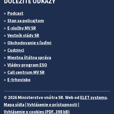
DÔLEŽITÉ ODKAZY
Podcast
Stan sa policajtom
E-služby MV SR
Vestník vlády SR
Obchodovanie s ľuďmi
Cudzinci
Miestna štátna správa
Vládny program ESO
Call centrum MV SR
E-trhovisko
© 2026 Ministerstvo vnútra SR. Web od
ELET systems
.
Mapa sídla
|
Vyhlásenie o prístupnosti
|
Vyhlásenie o cookies (PDF, 398 kB)