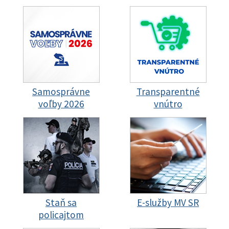
Samosprávne
Transparentné
voľby 2026
vnútro
Staň sa
E-služby MV SR
policajtom