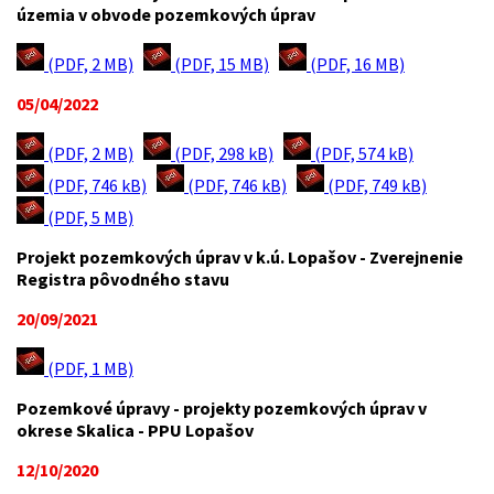
územia v obvode pozemkových úprav
(PDF, 2 MB)
(PDF, 15 MB)
(PDF, 16 MB)
05/04/2022
(PDF, 2 MB)
(PDF, 298 kB)
(PDF, 574 kB)
(PDF, 746 kB)
(PDF, 746 kB)
(PDF, 749 kB)
(PDF, 5 MB)
Projekt pozemkových úprav v k.ú. Lopašov - Zverejnenie
Registra pôvodného stavu
20/09/2021
(PDF, 1 MB)
Pozemkové úpravy - projekty pozemkových úprav v
okrese Skalica - PPU Lopašov
12/10/2020