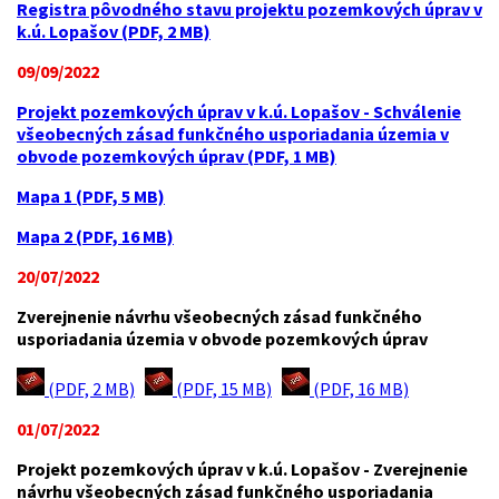
Registra pôvodného stavu projektu pozemkových úprav v
k.ú. Lopašov (PDF, 2 MB)
09/09/2022
Projekt pozemkových úprav v k.ú. Lopašov - Schválenie
všeobecných zásad funkčného usporiadania územia v
obvode pozemkových úprav (PDF, 1 MB)
Mapa 1 (PDF, 5 MB)
Mapa 2 (PDF, 16 MB)
20/07/2022
Zverejnenie návrhu všeobecných zásad funkčného
usporiadania územia v obvode pozemkových úprav
(PDF, 2 MB)
(PDF, 15 MB)
(PDF, 16 MB)
01/07/2022
Projekt pozemkových úprav v k.ú. Lopašov - Zverejnenie
návrhu všeobecných zásad funkčného usporiadania