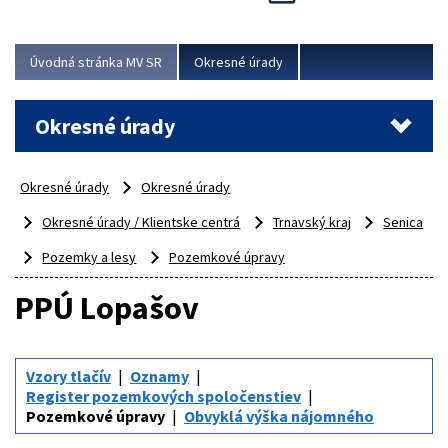
Novinky predstavili na...
Viac
Úvodná stránka MV SR
Okresné úrady
Okresné úrady
Okresné úrady
Okresné úrady
Okresné úrady / Klientske centrá
Trnavský kraj
Senica
Pozemky a lesy
Pozemkové úpravy
PPÚ Lopašov
Vzory tlačív
Oznamy
Register pozemkových spoločenstiev
Pozemkové úpravy
Obvyklá výška nájomného