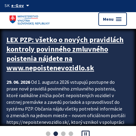
Preskocit na hlavný obsah
arrow_drop_down
SK
e-Gov
menu
Menu
Zastavit automatický posun upútavok
LEX PZP: všetko o nových pravidlách
kontroly povinného zmluvného
poistenia nájdete na
www.nepoistenevozidlo.sk
29. 06. 2026
Od 1. augusta 2026 vstupujú postupne do
praxe nové pravidlá povinného zmluvného poistenia,
ktoré radikálne znížia počet nepoistených vozidiel v
cestnej premávke a zavedú poriadok a spravodlivosť do
systému PZP. Občania nájdu všetky potrebné informácie
o zmenách na jednom mieste – novom oficiálnom portáli
https://nepoistenevozidlo.sk/, ktorý vznikol v spolupráci
Slovenskej kancelárie poisťovateľov (SKP), Slovenskej
pause_presentation
asociácie poisťovní (SLASPO) a Ministerstva vnútra SR.