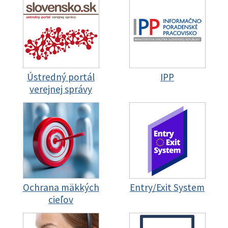
Ústredný portál
IPP
verejnej správy
Ochrana mäkkých
Entry/Exit System
cieľov