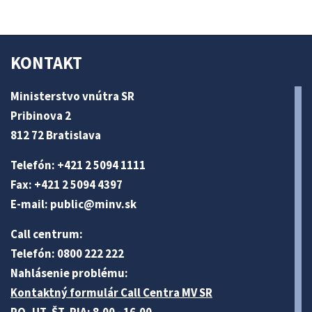
KONTAKT
Ministerstvo vnútra SR
Pribinova 2
812 72 Bratislava
Telefón: +421 2 5094 1111
Fax: +421 2 5094 4397
E-mail:
public@minv
.sk
Call centrum:
Telefón: 0800 222 222
Nahlásenie problému:
Kontaktný formulár Call Centra MV SR