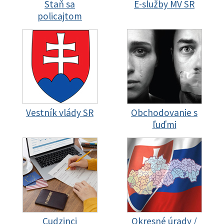
Staň sa
E-služby MV SR
policajtom
Vestník vlády SR
Obchodovanie s
ľuďmi
Cudzinci
Okresné úrady /