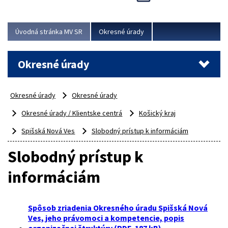
Novinky predstavili na...
Viac
Úvodná stránka MV SR
Okresné úrady
Okresné úrady
Okresné úrady
Okresné úrady
Okresné úrady / Klientske centrá
Košický kraj
Spišská Nová Ves
Slobodný prístup k informáciám
Slobodný prístup k
informáciám
Spôsob zriadenia Okresného úradu Spišská Nová
Ves, jeho právomoci a kompetencie, popis