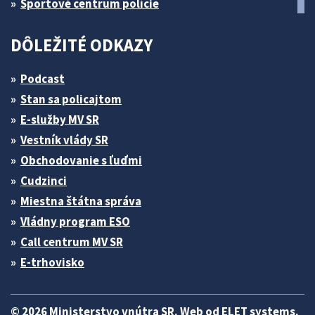
Športové centrum polície
DÔLEŽITÉ ODKAZY
Podcast
Stan sa policajtom
E-služby MV SR
Vestník vlády SR
Obchodovanie s ľuďmi
Cudzinci
Miestna štátna správa
Vládny program ESO
Call centrum MV SR
E-trhovisko
© 2026 Ministerstvo vnútra SR. Web od
ELET systems
.