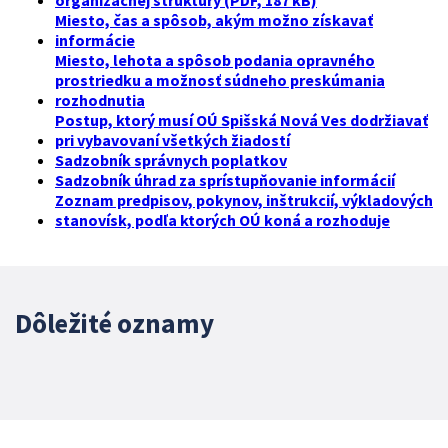
organizačnej štruktúry (PDF, 187 kB)
Miesto, čas a spôsob, akým možno získavať
informácie
Miesto, lehota a spôsob podania opravného
prostriedku a možnosť súdneho preskúmania
rozhodnutia
Postup, ktorý musí OÚ Spišská Nová Ves dodržiavať
pri vybavovaní všetkých žiadostí
Sadzobník správnych poplatkov
Sadzobník úhrad za sprístupňovanie informácií
Zoznam predpisov, pokynov, inštrukcií, výkladových
stanovísk, podľa ktorých OÚ koná a rozhoduje
Dôležité oznamy