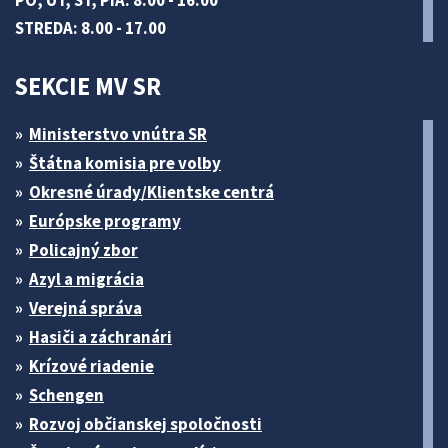
PO, UT, ŠT, PIA: 8.00 - 16.00
STREDA: 8.00 - 17.00
SEKCIE MV SR
Ministerstvo vnútra SR
Štátna komisia pre volby
Okresné úrady/Klientske centrá
Európske programy
Policajný zbor
Azyl a migrácia
Verejná správa
Hasiči a záchranári
Krízové riadenie
Schengen
Rozvoj občianskej spoločnosti