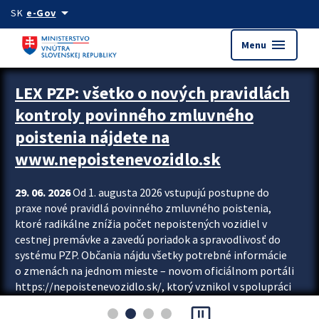
Preskocit na hlavný obsah
arrow_drop_down
SK
e-Gov
menu
Menu
Zastavit automatický posun upútavok
LEX PZP: všetko o nových pravidlách
kontroly povinného zmluvného
poistenia nájdete na
www.nepoistenevozidlo.sk
29. 06. 2026
Od 1. augusta 2026 vstupujú postupne do
praxe nové pravidlá povinného zmluvného poistenia,
ktoré radikálne znížia počet nepoistených vozidiel v
cestnej premávke a zavedú poriadok a spravodlivosť do
systému PZP. Občania nájdu všetky potrebné informácie
o zmenách na jednom mieste – novom oficiálnom portáli
https://nepoistenevozidlo.sk/, ktorý vznikol v spolupráci
Slovenskej kancelárie poisťovateľov (SKP), Slovenskej
pause_presentation
asociácie poisťovní (SLASPO) a Ministerstva vnútra SR.