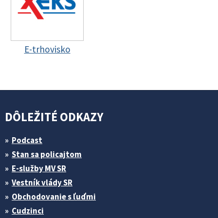
E-trhovisko
DÔLEŽITÉ ODKAZY
Podcast
Stan sa policajtom
E-služby MV SR
Vestník vlády SR
Obchodovanie s ľuďmi
Cudzinci