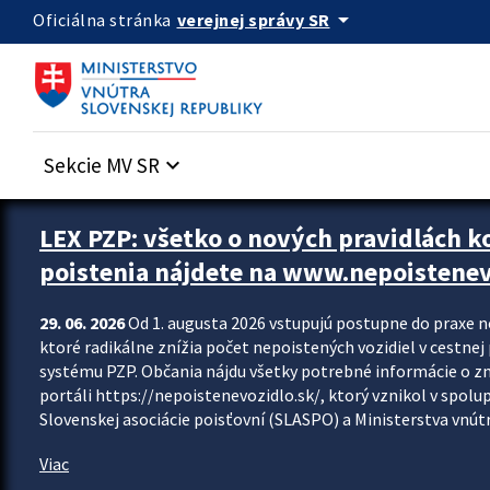
Preskocit na hlavný obsah
arrow_drop_down
verejnej správy SR
Oficiálna stránka
Sekcie MV SR
keyboard_arrow_down
Zastavit automatický posun upútavok
LEX PZP: všetko o nových pravidlách 
poistenia nájdete na www.nepoistenev
29. 06. 2026
Od 1. augusta 2026 vstupujú postupne do praxe 
ktoré radikálne znížia počet nepoistených vozidiel v cestne
systému PZP. Občania nájdu všetky potrebné informácie o 
portáli https://nepoistenevozidlo.sk/, ktorý vznikol v spolu
Slovenskej asociácie poisťovní (SLASPO) a Ministerstva vnútra
Viac