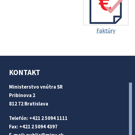
Faktúry
KONTAKT
Ministerstvo vnútra SR
Pribinova 2
812 72 Bratislava
Telefón: +421 2 5094 1111
Fax: +421 2 5094 4397
E-mail:
public@minv
.sk