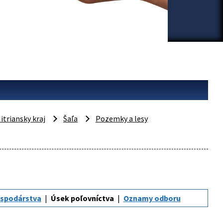
itriansky kraj
Šaľa
Pozemky a lesy
ospodárstva
Úsek poľovníctva
Oznamy odboru