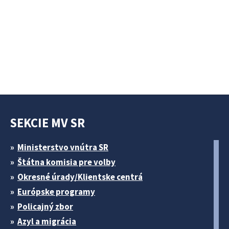
SEKCIE MV SR
Ministerstvo vnútra SR
Štátna komisia pre volby
Okresné úrady/Klientske centrá
Európske programy
Policajný zbor
Azyl a migrácia