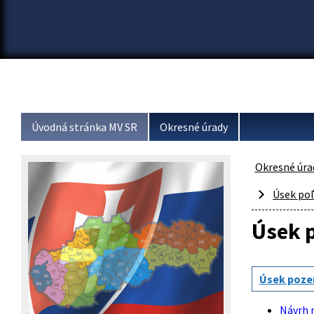
Úvodná stránka MV SR
Okresné úrady
Okresné úra
Úsek poľ
Úsek 
Úsek poz
Návrh 