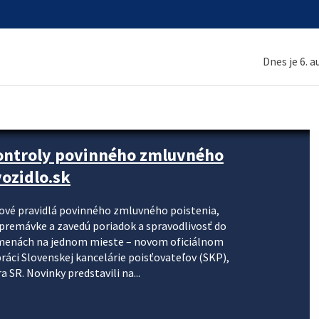
Dnes je 6. 
kontroly povinného zmluvného
ozidlo.sk
nové pravidlá povinného zmluvného poistenia,
j premávke a zavedú poriadok a spravodlivosť do
zmenách na jednom mieste – novom oficiálnom
práci Slovenskej kancelárie poisťovateľov (SKP),
 SR. Novinky predstavili na...