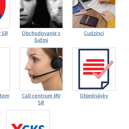
y SR
Obchodovanie s
Cudzinci
ľuďmi
stem
Call centrum MV
Objednávky
SR