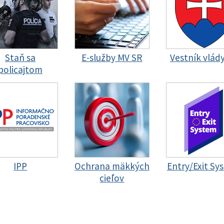
Staň sa
E-služby MV SR
Vestník vlád
policajtom
IPP
Ochrana mäkkých
Entry/Exit Sy
cieľov