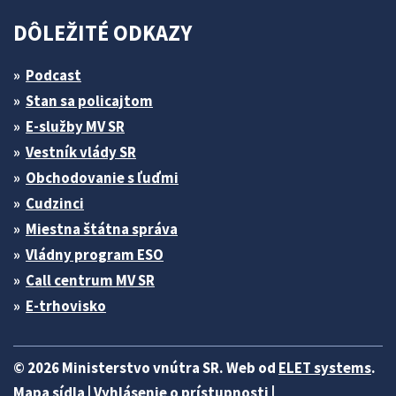
DÔLEŽITÉ ODKAZY
Podcast
Stan sa policajtom
E-služby MV SR
Vestník vlády SR
Obchodovanie s ľuďmi
Cudzinci
Miestna štátna správa
Vládny program ESO
Call centrum MV SR
E-trhovisko
© 2026 Ministerstvo vnútra SR. Web od
ELET systems
.
Mapa sídla
|
Vyhlásenie o prístupnosti
|