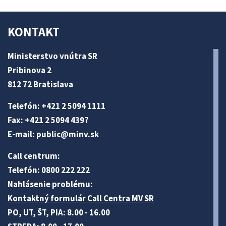
KONTAKT
Ministerstvo vnútra SR
Pribinova 2
812 72 Bratislava
Telefón: +421 2 5094 1111
Fax: +421 2 5094 4397
E-mail:
public@minv
.sk
Call centrum:
Telefón: 0800 222 222
Nahlásenie problému:
Kontaktný formulár Call Centra MV SR
PO, UT, ŠT, PIA: 8.00 - 16.00