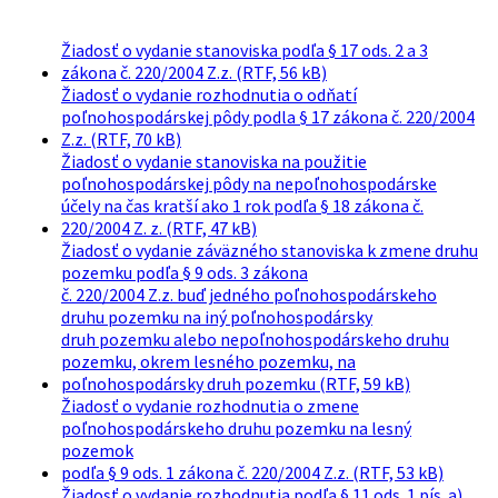
Žiadosť o vydanie stanoviska podľa § 17 ods. 2 a 3
zákona č. 220/2004 Z.z. (RTF, 56 kB)
Žiadosť o vydanie rozhodnutia o odňatí
poľnohospodárskej pôdy podla § 17 zákona č. 220/2004
Z.z. (RTF, 70 kB)
Žiadosť o vydanie stanoviska na použitie
poľnohospodárskej pôdy na nepoľnohospodárske
účely na čas kratší ako 1 rok podľa § 18 zákona č.
220/2004 Z. z. (RTF, 47 kB)
Žiadosť o vydanie záväzného stanoviska k zmene druhu
pozemku podľa § 9 ods. 3 zákona
č. 220/2004 Z.z. buď jedného poľnohospodárskeho
druhu pozemku na iný poľnohospodársky
druh pozemku alebo nepoľnohospodárskeho druhu
pozemku, okrem lesného pozemku, na
poľnohospodársky druh pozemku (RTF, 59 kB)
Žiadosť o vydanie rozhodnutia o zmene
poľnohospodárskeho druhu pozemku na lesný
pozemok
podľa § 9 ods. 1 zákona č. 220/2004 Z.z. (RTF, 53 kB)
Žiadosť o vydanie rozhodnutia podľa § 11 ods. 1 pís. a)