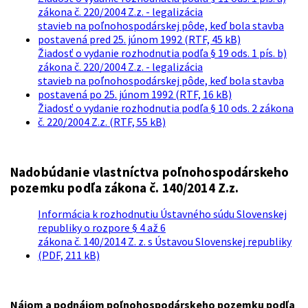
zákona č. 220/2004 Z.z. - legalizácia
stavieb na poľnohospodárskej pôde, keď bola stavba
postavená pred 25. júnom 1992 (RTF, 45 kB)
Žiadosť o vydanie rozhodnutia podľa § 19 ods. 1 pís. b)
zákona č. 220/2004 Z.z. - legalizácia
stavieb na poľnohospodárskej pôde, keď bola stavba
postavená po 25. júnom 1992 (RTF, 16 kB)
Žiadosť o vydanie rozhodnutia podľa § 10 ods. 2 zákona
č. 220/2004 Z.z. (RTF, 55 kB)
Nadobúdanie vlastníctva poľnohospodárskeho
pozemku podľa zákona č. 140/2014 Z.z.
Informácia k rozhodnutiu Ústavného súdu Slovenskej
republiky o rozpore § 4 až 6
zákona č. 140/2014 Z. z. s Ústavou Slovenskej republiky
(PDF, 211 kB)
Nájom a podnájom poľnohospodárskeho pozemku podľa