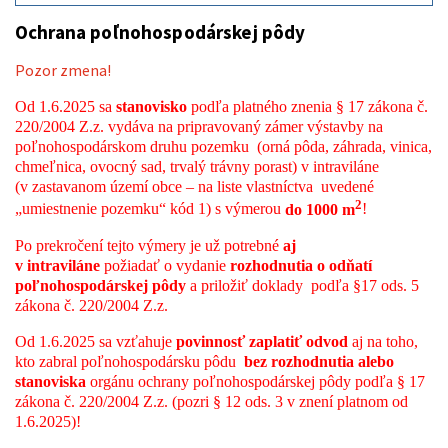
Ochrana poľnohospodárskej pôdy
Pozor zmena!
Od 1.6.2025 sa
stanovisko
podľa platného znenia § 17 zákona č.
220/2004 Z.z. vydáva na pripravovaný zámer výstavby na
poľnohospodárskom druhu pozemku (orná pôda, záhrada, vinica,
chmeľnica, ovocný sad, trvalý trávny porast) v intraviláne
(v zastavanom území obce – na liste vlastníctva uvedené
2
„umiestnenie pozemku“ kód 1) s výmerou
do 1000 m
!
Po prekročení tejto výmery je už potrebné
aj
v intraviláne
požiadať o vydanie
rozhodnutia o odňatí
poľnohospodárskej pôdy
a priložiť doklady podľa §17 ods. 5
zákona č. 220/2004 Z.z.
Od 1.6.2025 sa vzťahuje
povinnosť zaplatiť odvod
aj na toho,
kto zabral poľnohospodársku pôdu
bez rozhodnutia alebo
stanoviska
orgánu ochrany poľnohospodárskej pôdy podľa § 17
zákona č. 220/2004 Z.z. (pozri § 12 ods. 3 v znení platnom od
1.6.2025)!