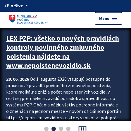
Preskocit na hlavný obsah
arrow_drop_down
SK
e-Gov
menu
Menu
Zastavit automatický posun upútavok
LEX PZP: všetko o nových pravidlách
kontroly povinného zmluvného
poistenia nájdete na
www.nepoistenevozidlo.sk
29. 06. 2026
Od 1. augusta 2026 vstupujú postupne do
praxe nové pravidlá povinného zmluvného poistenia,
ktoré radikálne znížia počet nepoistených vozidiel v
cestnej premávke a zavedú poriadok a spravodlivosť do
systému PZP. Občania nájdu všetky potrebné informácie
o zmenách na jednom mieste – novom oficiálnom portáli
https://nepoistenevozidlo.sk/, ktorý vznikol v spolupráci
Slovenskej kancelárie poisťovateľov (SKP), Slovenskej
pause_presentation
asociácie poisťovní (SLASPO) a Ministerstva vnútra SR.