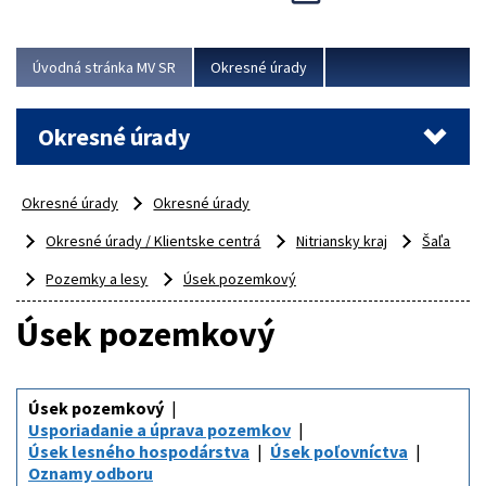
Novinky predstavili na...
Viac
Úvodná stránka MV SR
Okresné úrady
Okresné úrady
Okresné úrady
Okresné úrady
Okresné úrady / Klientske centrá
Nitriansky kraj
Šaľa
Pozemky a lesy
Úsek pozemkový
Úsek pozemkový
Úsek pozemkový
Usporiadanie a úprava pozemkov
Úsek lesného hospodárstva
Úsek poľovníctva
Oznamy odboru