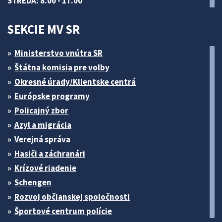
STREDA: 8.00 - 17.00
SEKCIE MV SR
Ministerstvo vnútra SR
Štátna komisia pre volby
Okresné úrady/Klientske centrá
Európske programy
Policajný zbor
Azyl a migrácia
Verejná správa
Hasiči a záchranári
Krízové riadenie
Schengen
Rozvoj občianskej spoločnosti
Športové centrum polície