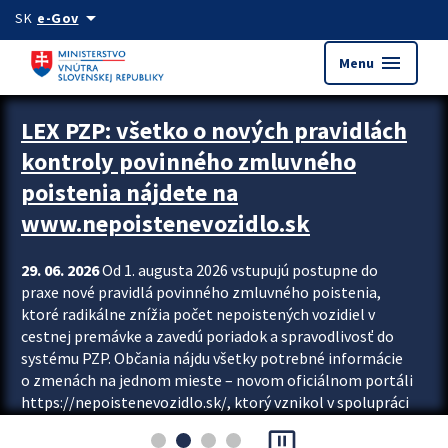
Preskocit na hlavný obsah
arrow_drop_down
SK
e-Gov
menu
Menu
Zastavit automatický posun upútavok
LEX PZP: všetko o nových pravidlách
kontroly povinného zmluvného
poistenia nájdete na
www.nepoistenevozidlo.sk
29. 06. 2026
Od 1. augusta 2026 vstupujú postupne do
praxe nové pravidlá povinného zmluvného poistenia,
ktoré radikálne znížia počet nepoistených vozidiel v
cestnej premávke a zavedú poriadok a spravodlivosť do
systému PZP. Občania nájdu všetky potrebné informácie
o zmenách na jednom mieste – novom oficiálnom portáli
https://nepoistenevozidlo.sk/, ktorý vznikol v spolupráci
Slovenskej kancelárie poisťovateľov (SKP), Slovenskej
pause_presentation
asociácie poisťovní (SLASPO) a Ministerstva vnútra SR.