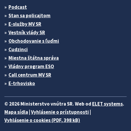
Podcast
Stan sa policajtom
E-služby MV SR
Vestník vlády SR
Obchodovanie s ľuďmi
Cudzinci
Miestna štátna správa
Vládny program ESO
Call centrum MV SR
E-trhovisko
© 2026 Ministerstvo vnútra SR. Web od
ELET systems
.
Mapa sídla
|
Vyhlásenie o prístupnosti
|
Vyhlásenie o cookies (PDF, 398 kB)