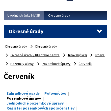
Novinky predstavili na...
Viac
Úvodná stránka MV SR
Okresné úrady
Okresné úrady
Okresné úrady
Okresné úrady
Okresné úrady / Klientske centrá
Trnavský kraj
Trnava
Pozemky a lesy
Pozemkové úpravy
Červeník
Červeník
Záhradkové osady
Poľovníctvo
Pozemkové úpravy
Jednoduché pozemkové úpravy
Register pozemkových spoločenstiev