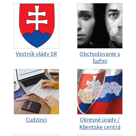
Vestník vlády SR
Obchodovanie s
ľuďmi
Cudzinci
Okresné úrady /
Klientske centrá