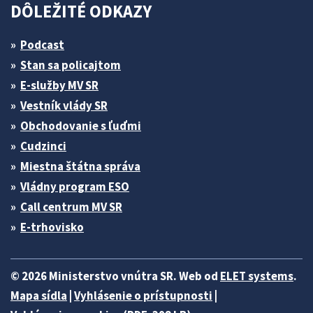
DÔLEŽITÉ ODKAZY
Podcast
Stan sa policajtom
E-služby MV SR
Vestník vlády SR
Obchodovanie s ľuďmi
Cudzinci
Miestna štátna správa
Vládny program ESO
Call centrum MV SR
E-trhovisko
© 2026 Ministerstvo vnútra SR. Web od
ELET systems
.
Mapa sídla
|
Vyhlásenie o prístupnosti
|