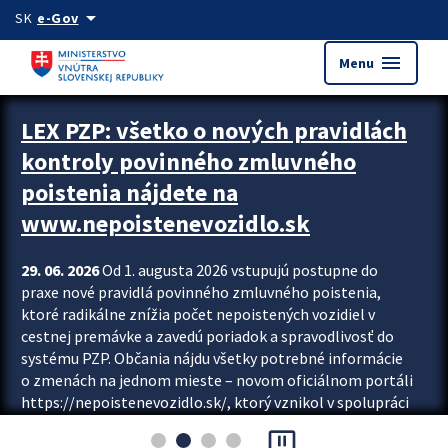
Preskocit na hlavný obsah
arrow_drop_down
SK
e-Gov
menu
Menu
Zastavit automatický posun upútavok
LEX PZP: všetko o nových pravidlách
kontroly povinného zmluvného
poistenia nájdete na
www.nepoistenevozidlo.sk
29. 06. 2026
Od 1. augusta 2026 vstupujú postupne do
praxe nové pravidlá povinného zmluvného poistenia,
ktoré radikálne znížia počet nepoistených vozidiel v
cestnej premávke a zavedú poriadok a spravodlivosť do
systému PZP. Občania nájdu všetky potrebné informácie
o zmenách na jednom mieste – novom oficiálnom portáli
https://nepoistenevozidlo.sk/, ktorý vznikol v spolupráci
Slovenskej kancelárie poisťovateľov (SKP), Slovenskej
pause_presentation
asociácie poisťovní (SLASPO) a Ministerstva vnútra SR.