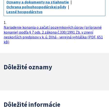
Oznamy a dokumenty na stiahnutie
Ochrana poľnohospodárskej pôdy
Lesné hospodárstvo
1.
Nariadenie konania o začatí pozemkových úprav (prípravné
konanie) podľa § 7 ods. 2 zákona č.330/1991 Zb. v znení
neskorších predpisov v k. ú. Dlhá - verejná vyhláška (PDF, 651
kB)
Dôležité oznamy
Dôležité informácie