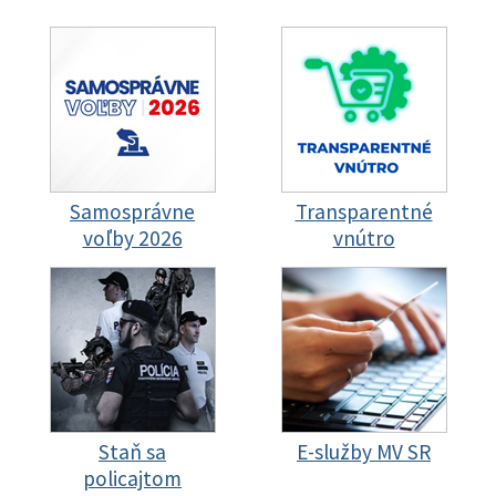
Samosprávne
Transparentné
voľby 2026
vnútro
Staň sa
E-služby MV SR
policajtom