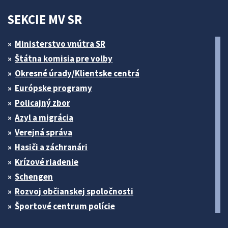
SEKCIE MV SR
Ministerstvo vnútra SR
Štátna komisia pre volby
Okresné úrady/Klientske centrá
Európske programy
Policajný zbor
Azyl a migrácia
Verejná správa
Hasiči a záchranári
Krízové riadenie
Schengen
Rozvoj občianskej spoločnosti
Športové centrum polície