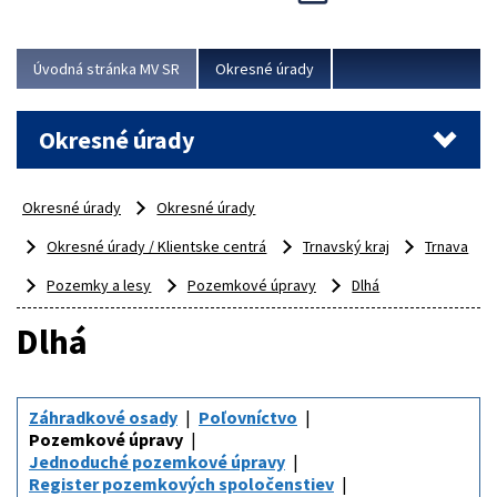
Novinky predstavili na...
Viac
Úvodná stránka MV SR
Okresné úrady
Okresné úrady
Okresné úrady
Okresné úrady
Okresné úrady / Klientske centrá
Trnavský kraj
Trnava
Pozemky a lesy
Pozemkové úpravy
Dlhá
Dlhá
Záhradkové osady
Poľovníctvo
Pozemkové úpravy
Jednoduché pozemkové úpravy
Register pozemkových spoločenstiev