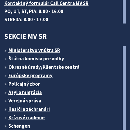
Kontaktný formulár Call Centra MV SR
PO, UT, ŠT, PIA: 8.00 - 16.00
STREDA: 8.00 - 17.00
SEKCIE MV SR
Ministerstvo vnútra SR
Štátna komisia pre volby
Okresné úrady/Klientske centrá
Európske programy
Policajný zbor
Azyl a migrácia
Verejná správa
Hasiči a záchranári
Krízové riadenie
Schengen