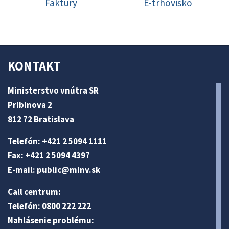
Faktúry
E-trhovisko
KONTAKT
Ministerstvo vnútra SR
Pribinova 2
812 72 Bratislava
Telefón: +421 2 5094 1111
Fax: +421 2 5094 4397
E-mail:
public@minv
.sk
Call centrum:
Telefón: 0800 222 222
Nahlásenie problému: