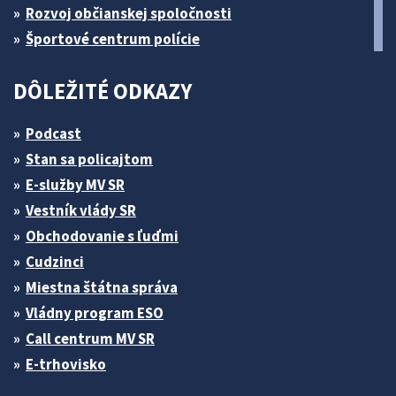
Rozvoj občianskej spoločnosti
Športové centrum polície
DÔLEŽITÉ ODKAZY
Podcast
Stan sa policajtom
E-služby MV SR
Vestník vlády SR
Obchodovanie s ľuďmi
Cudzinci
Miestna štátna správa
Vládny program ESO
Call centrum MV SR
E-trhovisko