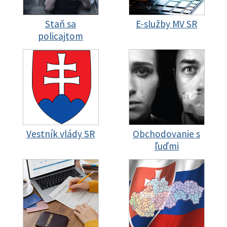
Staň sa
E-služby MV SR
policajtom
Vestník vlády SR
Obchodovanie s
ľuďmi