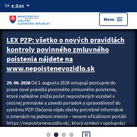
Preskocit na hlavný obsah
arrow_drop_down
SK
e-Gov
menu
Menu
Zastavit automatický posun upútavok
LEX PZP: všetko o nových pravidlách
kontroly povinného zmluvného
poistenia nájdete na
www.nepoistenevozidlo.sk
29. 06. 2026
Od 1. augusta 2026 vstupujú postupne do
praxe nové pravidlá povinného zmluvného poistenia,
ktoré radikálne znížia počet nepoistených vozidiel v
cestnej premávke a zavedú poriadok a spravodlivosť do
systému PZP. Občania nájdu všetky potrebné informácie
o zmenách na jednom mieste – novom oficiálnom portáli
https://nepoistenevozidlo.sk/, ktorý vznikol v spolupráci
Slovenskej kancelárie poisťovateľov (SKP), Slovenskej
pause_presentation
asociácie poisťovní (SLASPO) a Ministerstva vnútra SR.