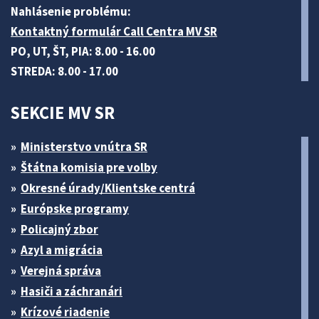
Nahlásenie problému:
Kontaktný formulár Call Centra MV SR
PO, UT, ŠT, PIA: 8.00 - 16.00
STREDA: 8.00 - 17.00
SEKCIE MV SR
Ministerstvo vnútra SR
Štátna komisia pre volby
Okresné úrady/Klientske centrá
Európske programy
Policajný zbor
Azyl a migrácia
Verejná správa
Hasiči a záchranári
Krízové riadenie