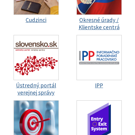
Cudzinci
Okresné úrady /
Klientske centrá
Ústredný portál
IPP
verejnej správy