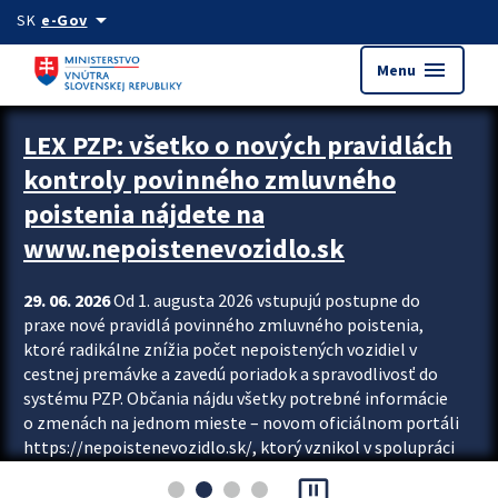
Preskocit na hlavný obsah
arrow_drop_down
SK
e-Gov
menu
Menu
Zastavit automatický posun upútavok
LEX PZP: všetko o nových pravidlách
kontroly povinného zmluvného
poistenia nájdete na
www.nepoistenevozidlo.sk
29. 06. 2026
Od 1. augusta 2026 vstupujú postupne do
praxe nové pravidlá povinného zmluvného poistenia,
ktoré radikálne znížia počet nepoistených vozidiel v
cestnej premávke a zavedú poriadok a spravodlivosť do
systému PZP. Občania nájdu všetky potrebné informácie
o zmenách na jednom mieste – novom oficiálnom portáli
https://nepoistenevozidlo.sk/, ktorý vznikol v spolupráci
Slovenskej kancelárie poisťovateľov (SKP), Slovenskej
pause_presentation
asociácie poisťovní (SLASPO) a Ministerstva vnútra SR.