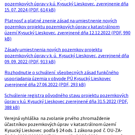
pozemkových úprav v k.ú. Kysucký Lieskovec, zverejnenie dňa
15. 07. 2024 (PDF, 614 kB)
Platnosť a platné znenie zásad na umiestnenie nových
pozemkov projektu pozemkových úprav v katastrálnom
území Kysucký Lieskovec, zverejnené dňa 12.12.2022 (PDF, 990
kB)
Zásady umiestnenia nových pozemkov projektu
pozemkových úprav v k. ú. Kysucký Lieskovec, zverejnené dňa
09. 09. 2022 (PDF, 913 kB)
Rozhodnutie o schválení všeobecných zásad funkčného
usporiadania územia v obvode PÚ Kysucký Lieskovec
zverejnené dňa 27.06.2022 (PDF, 293 kB)
Schválenie registra pôvodného stavu projektu pozemkových
úprav v k.ú. Kysucký Lieskovec zverejnené dňa 31.5.2022 (PDF,
388 kB)
Verejná vyhláška na zvolanie prvého zhromaždenie
účastníkov pozemkových úprav v katastrálnom území
Kysucký Lieskovec podľa § 24 ods. 1 zákona pod č. OU-ZA-