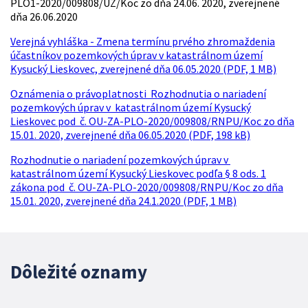
PLO1-2020/009808/UZ/Koc zo dňa 24.06. 2020, zverejnené
dňa 26.06.2020
Verejná vyhláška - Zmena termínu prvého zhromaždenia
účastníkov pozemkových úprav v katastrálnom území
Kysucký Lieskovec, zverejnené dňa 06.05.2020 (PDF, 1 MB)
Oznámenia o právoplatnosti Rozhodnutia o nariadení
pozemkových úprav v katastrálnom území Kysucký
Lieskovec pod č. OU-ZA-PLO-2020/009808/RNPU/Koc zo dňa
15.01. 2020, zverejnené dňa 06.05.2020 (PDF, 198 kB)
Rozhodnutie o nariadení pozemkových úprav v
katastrálnom území Kysucký Lieskovec podľa § 8 ods. 1
zákona pod č. OU-ZA-PLO-2020/009808/RNPU/Koc zo dňa
15.01. 2020, zverejnené dňa 24.1.2020 (PDF, 1 MB)
Dôležité oznamy