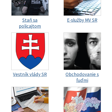
Staň sa
E-služby MV SR
policajtom
Vestník vlády SR
Obchodovanie s
ľuďmi