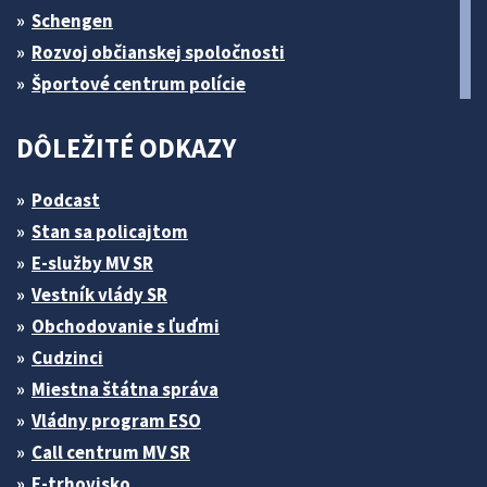
Schengen
Rozvoj občianskej spoločnosti
Športové centrum polície
DÔLEŽITÉ ODKAZY
Podcast
Stan sa policajtom
E-služby MV SR
Vestník vlády SR
Obchodovanie s ľuďmi
Cudzinci
Miestna štátna správa
Vládny program ESO
Call centrum MV SR
E-trhovisko