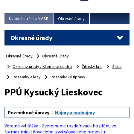
Novinky predstavili na...
Viac
Úvodná stránka MV SR
Okresné úrady
Okresné úrady
Okresné úrady
Okresné úrady
Okresné úrady / Klientske centrá
Žilinský kraj
Žilina
Pozemky a lesy
Pozemkové úpravy
PPÚ Kysucký Lieskovec
Pozemkové úpravy
Nájmy a podnájmy
Verejná vyhláška - Zverejnenie rozdeľovacieho plánu vo
forme umiestňovacieho a vytyčovacieho projektu