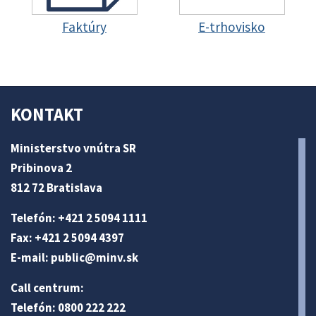
Faktúry
E-trhovisko
KONTAKT
Ministerstvo vnútra SR
Pribinova 2
812 72 Bratislava
Telefón: +421 2 5094 1111
Fax: +421 2 5094 4397
E-mail:
public@minv
.sk
Call centrum:
Telefón: 0800 222 222