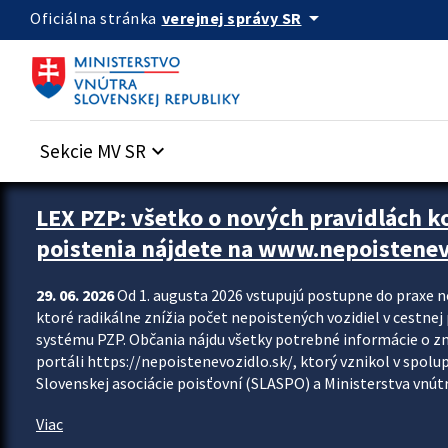
Preskocit na hlavný obsah
arrow_drop_down
verejnej správy SR
Oficiálna stránka
Sekcie MV SR
keyboard_arrow_down
Zastavit automatický posun upútavok
LEX PZP: všetko o nových pravidlách 
poistenia nájdete na www.nepoistenev
29. 06. 2026
Od 1. augusta 2026 vstupujú postupne do praxe 
ktoré radikálne znížia počet nepoistených vozidiel v cestne
systému PZP. Občania nájdu všetky potrebné informácie o 
portáli https://nepoistenevozidlo.sk/, ktorý vznikol v spolu
Slovenskej asociácie poisťovní (SLASPO) a Ministerstva vnútra
Viac