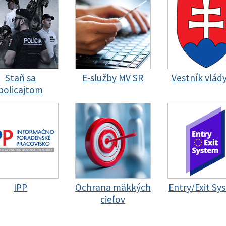
Staň sa
E-služby MV SR
Vestník vlád
policajtom
IPP
Ochrana mäkkých
Entry/Exit Sy
cieľov