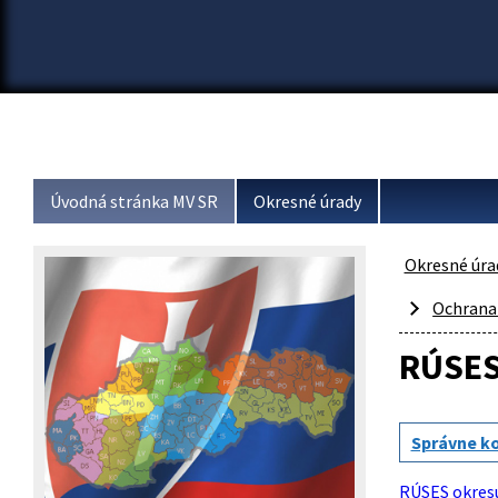
Úvodná stránka MV SR
Okresné úrady
Okresné úra
Ochrana 
RÚSE
Správne k
RÚSES okresu