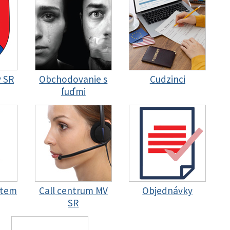
y SR
Obchodovanie s
Cudzinci
ľuďmi
stem
Call centrum MV
Objednávky
SR