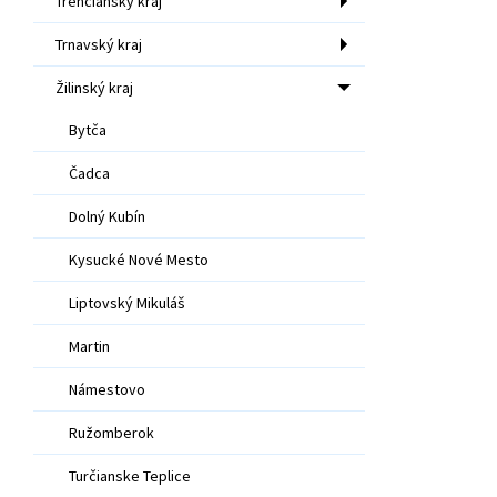
Trenčiansky kraj
Trnavský kraj
Žilinský kraj
Bytča
Čadca
Dolný Kubín
Kysucké Nové Mesto
Liptovský Mikuláš
Martin
Námestovo
Ružomberok
Turčianske Teplice