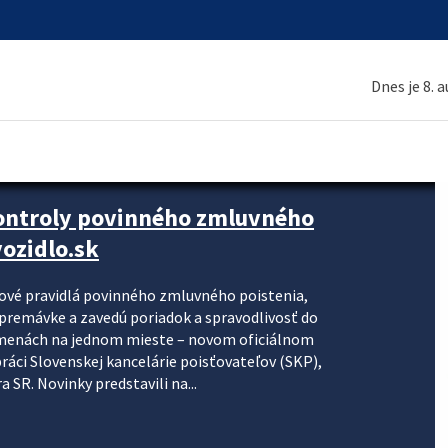
Dnes je 8. 
kontroly povinného zmluvného
ozidlo.sk
nové pravidlá povinného zmluvného poistenia,
j premávke a zavedú poriadok a spravodlivosť do
zmenách na jednom mieste – novom oficiálnom
práci Slovenskej kancelárie poisťovateľov (SKP),
 SR. Novinky predstavili na...