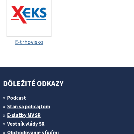
E-trhovisko
DÔLEŽITÉ ODKAZY
Podcast
Stan sa policajtom
E-služby MV SR
Vestník vlády SR
Obchodovanie s ľuďmi