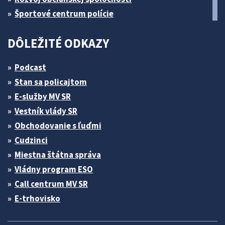
Športové centrum polície
DÔLEŽITÉ ODKAZY
Podcast
Stan sa policajtom
E-služby MV SR
Vestník vlády SR
Obchodovanie s ľuďmi
Cudzinci
Miestna štátna správa
Vládny program ESO
Call centrum MV SR
E-trhovisko