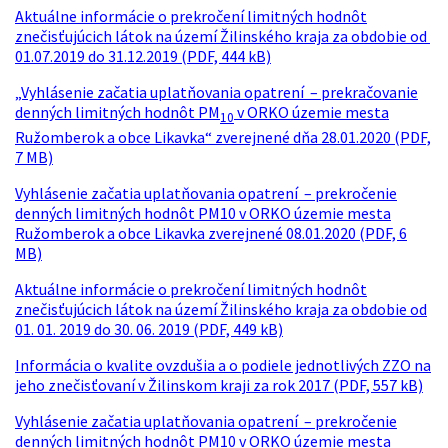
Aktuálne informácie o prekročení limitných hodnôt
znečisťujúcich látok na území Žilinského kraja za obdobie od
01.07.2019 do 31.12.2019 (PDF, 444 kB)
„Vyhlásenie začatia uplatňovania opatrení – prekračovanie
denných limitných hodnôt PM
v ORKO územie mesta
10
Ružomberok a obce Likavka“ zverejnené dňa 28.01.2020 (PDF,
7 MB)
Vyhlásenie začatia uplatňovania opatrení – prekročenie
denných limitných hodnôt PM10 v ORKO územie mesta
Ružomberok a obce Likavka zverejnené 08.01.2020 (PDF, 6
MB)
Aktuálne informácie o prekročení limitných hodnôt
znečisťujúcich látok na území Žilinského kraja za obdobie od
01. 01. 2019 do 30. 06. 2019 (PDF, 449 kB)
Informácia o kvalite ovzdušia a o podiele jednotlivých ZZO na
jeho znečisťovaní v Žilinskom kraji za rok 2017 (PDF, 557 kB)
Vyhlásenie začatia uplatňovania opatrení – prekročenie
denných limitných hodnôt PM10 v ORKO územie mesta