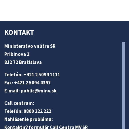
KONTAKT
Ministerstvo vnútra SR
Pribinova 2
812 72 Bratislava
Telefón: +421 2 5094 1111
Fax: +421 2 5094 4397
E-mail:
public@minv
.sk
Call centrum:
Telefón: 0800 222 222
Nahlásenie problému:
Kontaktný formulár Call Centra MV SR