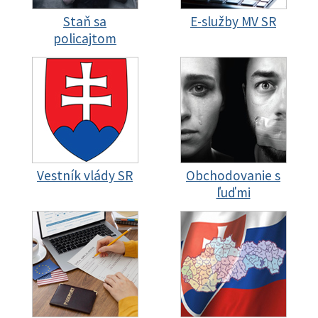
Staň sa
E-služby MV SR
policajtom
Vestník vlády SR
Obchodovanie s
ľuďmi