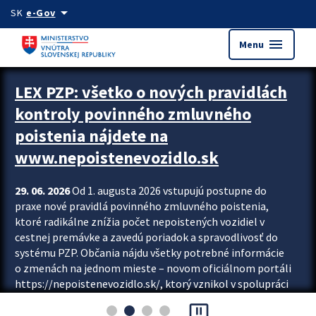
Preskocit na hlavný obsah
arrow_drop_down
SK
e-Gov
menu
Menu
Zastavit automatický posun upútavok
LEX PZP: všetko o nových pravidlách
kontroly povinného zmluvného
poistenia nájdete na
www.nepoistenevozidlo.sk
29. 06. 2026
Od 1. augusta 2026 vstupujú postupne do
praxe nové pravidlá povinného zmluvného poistenia,
ktoré radikálne znížia počet nepoistených vozidiel v
cestnej premávke a zavedú poriadok a spravodlivosť do
systému PZP. Občania nájdu všetky potrebné informácie
o zmenách na jednom mieste – novom oficiálnom portáli
https://nepoistenevozidlo.sk/, ktorý vznikol v spolupráci
Slovenskej kancelárie poisťovateľov (SKP), Slovenskej
pause_presentation
asociácie poisťovní (SLASPO) a Ministerstva vnútra SR.