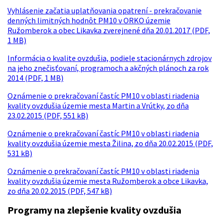
Vyhlásenie začatia uplatňovania opatrení - prekračovanie
denných limitných hodnôt PM10 v ORKO územie
Ružomberok a obec Likavka zverejnené dňa 20.01.2017 (PDF,
1 MB)
Informácia o kvalite ovzdušia, podiele stacionárnych zdrojov
na jeho znečisťovaní, programoch a akčných plánoch za rok
2014 (PDF, 1 MB)
Oznámenie o prekračovaní častíc PM10 v oblasti riadenia
kvality ovzdušia územie mesta Martin a Vrútky, zo dňa
23.02.2015 (PDF, 551 kB)
Oznámenie o prekračovaní častíc PM10 v oblasti riadenia
kvality ovzdušia územie mesta Žilina, zo dňa 20.02.2015 (PDF,
531 kB)
Oznámenie o prekračovaní častíc PM10 v oblasti riadenia
kvality ovzdušia územie mesta Ružomberok a obce Likavka,
zo dňa 20.02.2015 (PDF, 547 kB)
Programy na zlepšenie kvality ovzdušia