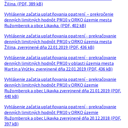
Žilina. (PDF, 389 kB)
Vyhlásenie začatia uplatňovania opatrení – prekročenie
denných limitných hodnôt PM10 v ORKO územie mesta
Ružomberok a obce Likavka. (PDF, 402 kB)
Vyhlásenie začatia uplatňovania opatrení - prekračovanie
denných limitných hodnôt PM10 v ORKO územia mesta
Žilina, zverejnené dňa 22.01.2019 (PDF, 436 kB)
Vyhlásenie začatia uplatňovania opatrení - prekračovanie
denných limitných hodnôt PM10 v oblasti územia mesta
Martin a Vrútky, zverejnené dňa 22.01.2019 (PDF, 436 kB)
Vyhlásenie začatia uplatňovania opatrení - prekračovanie
denných limitných hodnôt PM10 v ORKO územie
Ružomberok a obec Likavka zverejnené dňa 21.01.2019 (PDF,
440 kB)
Vyhlásenie začatia uplatňovania opatrení - prekračovanie
denných limitných hodnôt PM10 v ORKO územie
Ružomberok a obec Likavka zverejnené dňa 20.12.2018 (PDF,
397 kB)