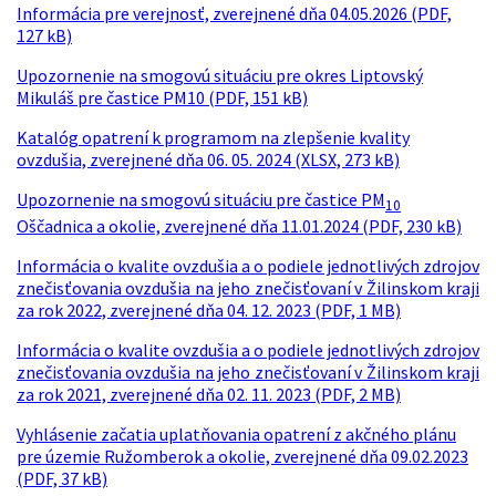
Informácia pre verejnosť, zverejnené dňa 04.05.2026 (PDF,
127 kB)
Upozornenie na smogovú situáciu pre okres Liptovský
Mikuláš pre častice PM10 (PDF, 151 kB)
Katalóg opatrení k programom na zlepšenie kvality
ovzdušia, zverejnené dňa 06. 05. 2024 (XLSX, 273 kB)
Upozornenie na smogovú situáciu pre častice PM
10
Oščadnica a okolie, zverejnené dňa 11.01.2024 (PDF, 230 kB)
Informácia o kvalite ovzdušia a o podiele jednotlivých zdrojov
znečisťovania ovzdušia na jeho znečisťovaní v Žilinskom kraji
za rok 2022, zverejnené dňa 04. 12. 2023 (PDF, 1 MB)
Informácia o kvalite ovzdušia a o podiele jednotlivých zdrojov
znečisťovania ovzdušia na jeho znečisťovaní v Žilinskom kraji
za rok 2021, zverejnené dňa 02. 11. 2023 (PDF, 2 MB)
Vyhlásenie začatia uplatňovania opatrení z akčného plánu
pre územie Ružomberok a okolie, zverejnené dňa 09.02.2023
(PDF, 37 kB)