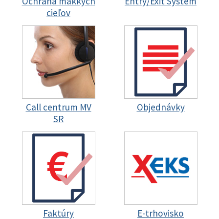
Ochrana mäkkých
Entry/Exit System
cieľov
Call centrum MV
Objednávky
SR
Faktúry
E-trhovisko