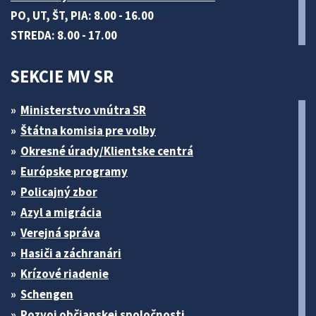
PO, UT, ŠT, PIA: 8.00 - 16.00
STREDA: 8.00 - 17.00
SEKCIE MV SR
Ministerstvo vnútra SR
Štátna komisia pre volby
Okresné úrady/Klientske centrá
Európske programy
Policajný zbor
Azyl a migrácia
Verejná správa
Hasiči a záchranári
Krízové riadenie
Schengen
Rozvoj občianskej spoločnosti