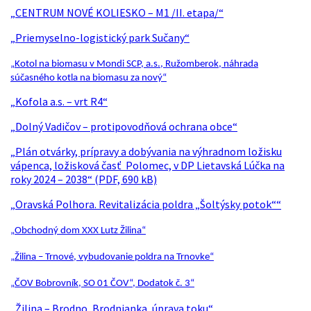
„CENTRUM NOVÉ KOLIESKO – M1 /II. etapa/“
„Priemyselno-logistický park Sučany“
„Kotol na
biomasu v Mondi SCP, a.s., Ružomberok, náhrada
súčasného kotla na biomasu za nový
“
„Kofola a.s. – vrt R4“
„Dolný Vadičov – protipovodňová ochrana obce“
„Plán otvárky, prípravy a dobývania na výhradnom ložisku
vápenca, ložisková časť Polomec, v DP Lietavská Lúčka na
roky 2024 – 2038“ (PDF, 690 kB)
„Oravská Polhora. Revitalizácia poldra „Šoltýsky potok““
„Obchodný dom XXX Lutz Žilina“
„Žilina – Trnové, vybudovanie poldra na Trnovke“
„ČOV Bobrovník, SO 01 ČOV“, Dodatok č. 3“
„Žilina – Brodno, Brodnianka, úprava toku“