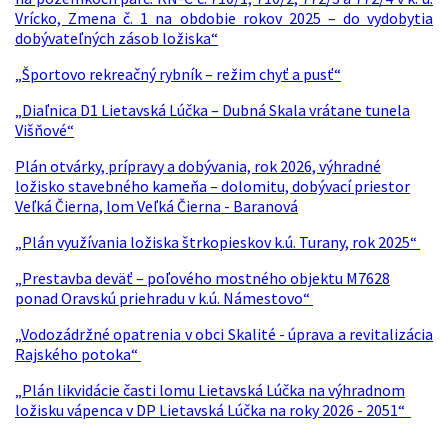
Vrícko, Zmena č. 1 na obdobie rokov 2025 – do vydobytia
dobývateľných zásob ložiska“
„Športovo rekreačný rybník – režim chyť a pusť“
„Diaľnica D1 Lietavská Lúčka – Dubná Skala vrátane tunela
Višňové“
Plán otvárky, prípravy a dobývania, rok 2026, výhradné
ložisko stavebného kameňa – dolomitu, dobývací priestor
Veľká Čierna, lom Veľká Čierna - Baranová
„Plán využívania ložiska štrkopieskov k.ú. Turany, rok 2025“
„Prestavba deväť – poľového mostného objektu M7628
ponad Oravskú priehradu v k.ú. Námestovo“
„Vodozádržné opatrenia v obci Skalité - úprava a revitalizácia
Rajského potoka“
„Plán likvidácie časti lomu Lietavská Lúčka na výhradnom
ložisku vápenca v DP Lietavská Lúčka na roky 2026 - 2051“