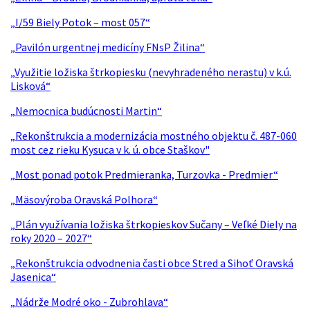
„I/59 Biely Potok – most 057“
„Pavilón urgentnej medicíny FNsP Žilina“
„Využitie ložiska štrkopiesku (nevyhradeného nerastu) v k.ú.
Lisková“
„Nemocnica budúcnosti Martin“
„Rekonštrukcia a modernizácia mostného objektu č. 487-060
most cez rieku Kysuca v k. ú. obce Staškov"
„Most ponad potok Predmieranka, Turzovka - Predmier“
„Mäsovýroba Oravská Polhora“
„Plán využívania ložiska štrkopieskov Sučany – Veľké Diely na
roky 2020 – 2027“
„Rekonštrukcia odvodnenia časti obce Stred a Sihoť Oravská
Jasenica“
„Nádrže Modré oko - Zubrohlava“