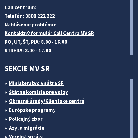
Call centrum:
Telefón: 0800 222 222
Nahlásenie problému:
Kontaktný formulár Call Centra MV SR
PO, UT, ŠT, PIA: 8.00 - 16.00
STREDA: 8.00 - 17.00
SEKCIE MV SR
Ministerstvo vnútra SR
Štátna komisia pre volby
Okresné úrady/Klientske centrá
Európske programy
Policajný zbor
Azyl a migrácia
Verejná správa