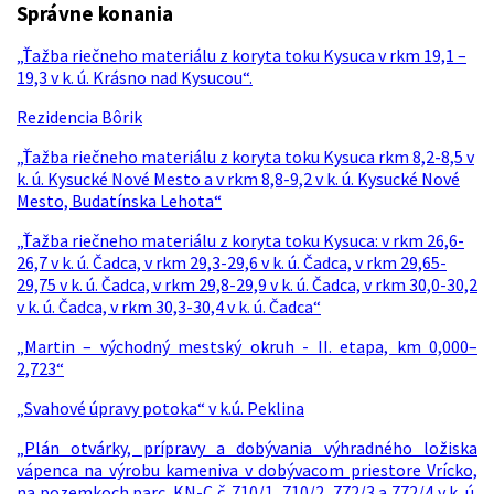
Správne konania
„Ťažba riečneho materiálu z koryta toku Kysuca v rkm 19,1 –
19,3 v k. ú. Krásno nad Kysucou“.
Rezidencia Bôrik
„Ťažba riečneho materiálu z koryta toku Kysuca rkm 8,2-8,5 v
k. ú. Kysucké Nové Mesto a v rkm 8,8-9,2 v k. ú. Kysucké Nové
Mesto, Budatínska Lehota“
„Ťažba riečneho materiálu z koryta toku Kysuca: v rkm 26,6-
26,7 v k. ú. Čadca, v rkm 29,3-29,6 v k. ú. Čadca, v rkm 29,65-
29,75 v k. ú. Čadca, v rkm 29,8-29,9 v k. ú. Čadca, v rkm 30,0-30,2
v k. ú. Čadca, v rkm 30,3-30,4 v k. ú. Čadca“
„Martin – východný mestský okruh - II. etapa, km 0,000–
2,723“
„Svahové úpravy potoka“ v k.ú. Peklina
„Plán otvárky, prípravy a dobývania výhradného ložiska
vápenca na výrobu kameniva v dobývacom priestore Vrícko,
na pozemkoch parc. KN-C č. 710/1, 710/2, 772/3 a 772/4 v k. ú.