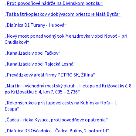
„Protipovodňové nádrže na Divinskom potoku“
„Ťažba štrkopieskov v dobývacom priestore Malá Bytča“
„Diaľnica D1 Turany - Hubová“
„Nový most ponad vodný tok Menzdrovka v obci Novoť – pri
Chudiakovi“
„Kanalizácia v obci Fačkov“
„Kanalizácia v obci Rajecká Lesná“
„Prevádzkový areál firmy PETRO SK, Žilina“
„Martin – východný mestský okruh - I. etapa od Križovatky č. 8
po Križovatku č. 4, km 7, 035 – 2,736“
„Rekonštrukcia prístupovej cesty na Kubínsku Hoľu – I.
Etapa“
„Čadca – rieka Kysuca, protipovodňové opatrenia“
„Diaľnica D3 Oščadnica - Čadca, Bukov, 2. polprofil“