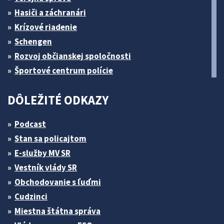
Hasiči a záchranári
Krízové riadenie
Schengen
Rozvoj občianskej spoločnosti
Športové centrum polície
DÔLEŽITÉ ODKAZY
Podcast
Stan sa policajtom
E-služby MV SR
Vestník vlády SR
Obchodovanie s ľuďmi
Cudzinci
Miestna štátna správa