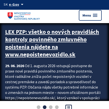
Preskocit na hlavný obsah
arrow_drop_down
SK
e-Gov
menu
Menu
Zastavit automatický posun upútavok
LEX PZP: všetko o nových pravidlách
kontroly povinného zmluvného
poistenia nájdete na
www.nepoistenevozidlo.sk
29. 06. 2026
Od 1. augusta 2026 vstupujú postupne do
praxe nové pravidlá povinného zmluvného poistenia,
ktoré radikálne znížia počet nepoistených vozidiel v
cestnej premávke a zavedú poriadok a spravodlivosť do
systému PZP. Občania nájdu všetky potrebné informácie
o zmenách na jednom mieste – novom oficiálnom portáli
https://nepoistenevozidlo.sk/, ktorý vznikol v spolupráci
Slovenskej kancelárie poisťovateľov (SKP), Slovenskej
pause_presentation
asociácie poisťovní (SLASPO) a Ministerstva vnútra SR.