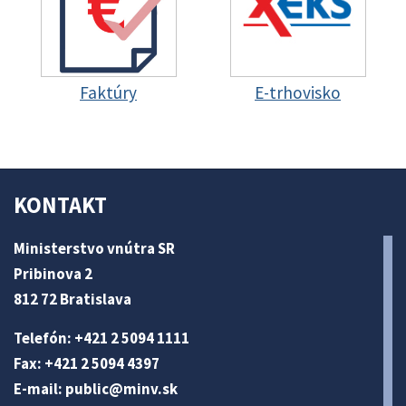
Faktúry
E-trhovisko
KONTAKT
Ministerstvo vnútra SR
Pribinova 2
812 72 Bratislava
Telefón: +421 2 5094 1111
Fax: +421 2 5094 4397
E-mail:
public@minv
.sk