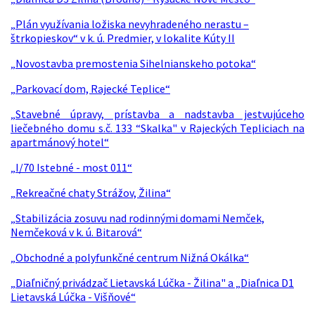
„Plán využívania ložiska nevyhradeného nerastu –
štrkopieskov“ v k. ú. Predmier, v lokalite Kúty II
„Novostavba premostenia Sihelnianskeho potoka“
„Parkovací dom, Rajecké Teplice“
„Stavebné úpravy, prístavba a nadstavba jestvujúceho
liečebného domu s.č. 133 “Skalka" v Rajeckých Tepliciach na
apartmánový hotel“
„I/70 Istebné - most 011“
„Rekreačné chaty Strážov, Žilina“
„Stabilizácia zosuvu nad rodinnými domami Nemček,
Nemčeková v k. ú. Bitarová“
„Obchodné a polyfunkčné centrum Nižná Okálka“
„Diaľničný privádzač Lietavská Lúčka - Žilina" a „Diaľnica D1
Lietavská Lúčka - Višňové“