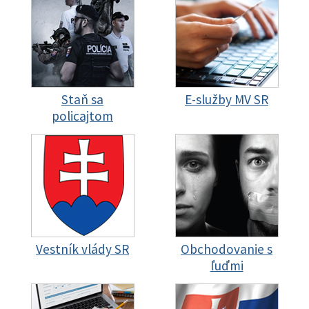
Staň sa
E-služby MV SR
policajtom
Vestník vlády SR
Obchodovanie s
ľuďmi