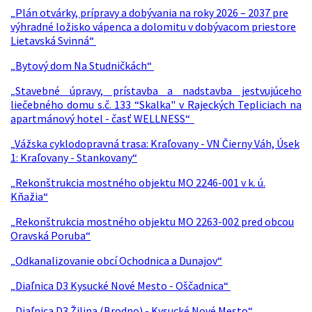
„Plán otvárky, prípravy a dobývania na roky 2026 – 2037 pre
výhradné ložisko vápenca a dolomitu v dobývacom priestore
Lietavská Svinná“
„Bytový dom Na Studničkách“
„Stavebné úpravy, prístavba a nadstavba jestvujúceho
liečebného domu s.č. 133 “Skalka" v Rajeckých Tepliciach na
apartmánový hotel - časť WELLNESS“
„Vážska cyklodopravná trasa: Kraľovany - VN Čierny Váh, Úsek
1: Kraľovany - Stankovany“
„Rekonštrukcia mostného objektu MO 2246-001 v k. ú.
Kňažia“
„Rekonštrukcia mostného objektu MO 2263-002 pred obcou
Oravská Poruba“
„Odkanalizovanie obcí Ochodnica a Dunajov“
„Diaľnica D3 Kysucké Nové Mesto - Oščadnica“
„Diaľnica D3 Žilina (Brodno) - Kysucké Nové Mesto“