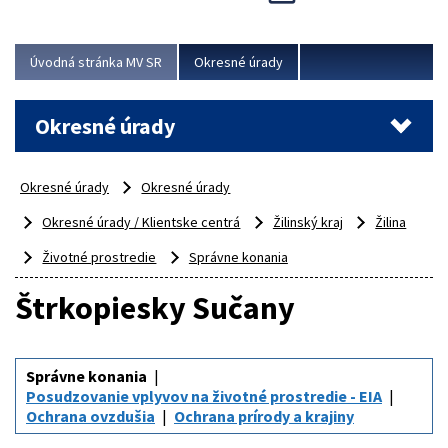
Novinky predstavili na...
Viac
Úvodná stránka MV SR
Okresné úrady
Okresné úrady
Okresné úrady
Okresné úrady
Okresné úrady / Klientske centrá
Žilinský kraj
Žilina
Životné prostredie
Správne konania
Štrkopiesky Sučany
Správne konania
Posudzovanie vplyvov na životné prostredie - EIA
Ochrana ovzdušia
Ochrana prírody a krajiny