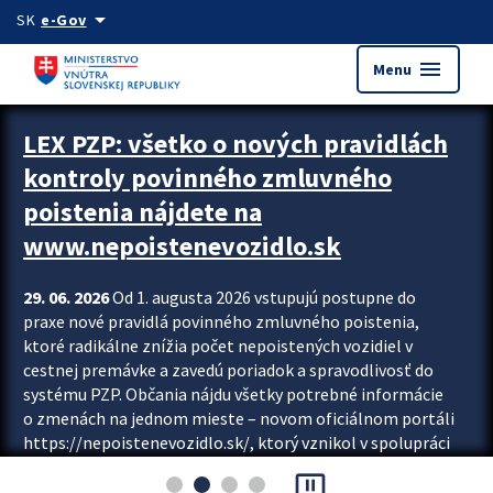
Preskocit na hlavný obsah
arrow_drop_down
SK
e-Gov
menu
Menu
Zastavit automatický posun upútavok
LEX PZP: všetko o nových pravidlách
kontroly povinného zmluvného
poistenia nájdete na
www.nepoistenevozidlo.sk
29. 06. 2026
Od 1. augusta 2026 vstupujú postupne do
praxe nové pravidlá povinného zmluvného poistenia,
ktoré radikálne znížia počet nepoistených vozidiel v
cestnej premávke a zavedú poriadok a spravodlivosť do
systému PZP. Občania nájdu všetky potrebné informácie
o zmenách na jednom mieste – novom oficiálnom portáli
https://nepoistenevozidlo.sk/, ktorý vznikol v spolupráci
Slovenskej kancelárie poisťovateľov (SKP), Slovenskej
pause_presentation
asociácie poisťovní (SLASPO) a Ministerstva vnútra SR.