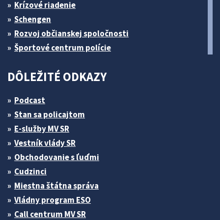
Krízové riadenie
Schengen
Rozvoj občianskej spoločnosti
Športové centrum polície
DÔLEŽITÉ ODKAZY
Podcast
Stan sa policajtom
E-služby MV SR
Vestník vlády SR
Obchodovanie s ľuďmi
Cudzinci
Miestna štátna správa
Vládny program ESO
Call centrum MV SR