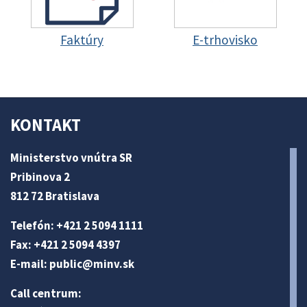
Faktúry
E-trhovisko
KONTAKT
Ministerstvo vnútra SR
Pribinova 2
812 72 Bratislava
Telefón: +421 2 5094 1111
Fax: +421 2 5094 4397
E-mail:
public@minv
.sk
Call centrum: