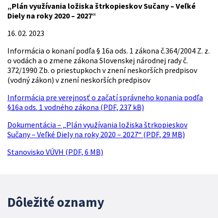
„Plán využívania ložiska štrkopieskov Sučany – Veľké
Diely na roky 2020 – 2027“
16. 02. 2023
Informácia o konaní podľa § 16a ods. 1 zákona č.364/2004 Z. z.
o vodách a o zmene zákona Slovenskej národnej rady č.
372/1990 Zb. o priestupkoch v znení neskorších predpisov
(vodný zákon) v znení neskorších predpisov
Informácia pre verejnosť o začatí správneho konania podľa
§16a ods. 1 vodného zákona (PDF, 237 kB)
Dokumentácia – „Plán využívania ložiska štrkopieskov
Sučany – Veľké Diely na roky 2020 – 2027“ (PDF, 29 MB)
Stanovisko VÚVH (PDF, 6 MB)
Dôležité oznamy