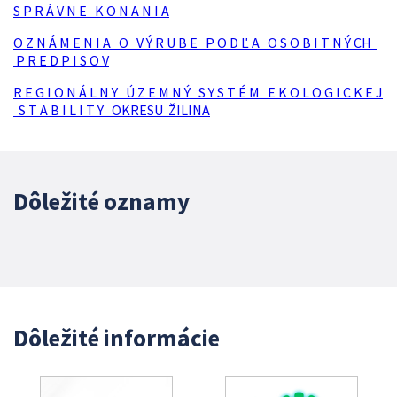
S P R Á V N E K O N A N I A
O Z N Á M E N I A O V Ý R U B E P O D Ľ A O S O B I T N Ý CH
P R E D P I S O V
R E G I O N Á L N Y Ú Z E M N Ý S Y S T É M E K O L O G I C K E J
S T A B I L I T Y OKRESU ŽILINA
Dôležité oznamy
Dôležité informácie