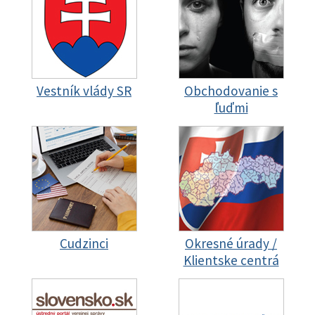
Vestník vlády SR
Obchodovanie s
ľuďmi
Cudzinci
Okresné úrady /
Klientske centrá