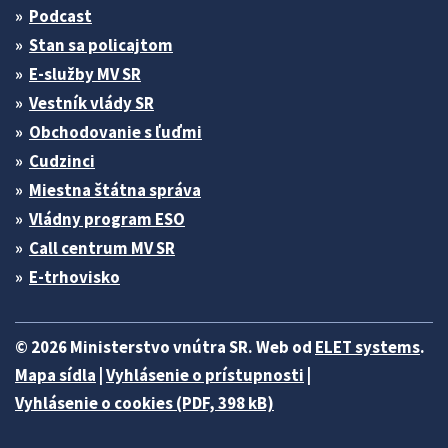
Podcast
Stan sa policajtom
E-služby MV SR
Vestník vlády SR
Obchodovanie s ľuďmi
Cudzinci
Miestna štátna správa
Vládny program ESO
Call centrum MV SR
E-trhovisko
© 2026 Ministerstvo vnútra SR. Web od
ELET systems
.
Mapa sídla
|
Vyhlásenie o prístupnosti
|
Vyhlásenie o cookies (PDF, 398 kB)