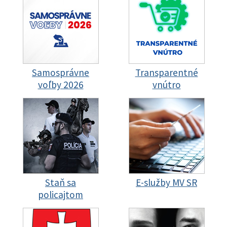
Samosprávne
Transparentné
voľby 2026
vnútro
Staň sa
E-služby MV SR
policajtom