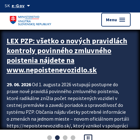
Preskocit na hlavný obsah
arrow_drop_down
SK
e-Gov
menu
Menu
Zastavit automatický posun upútavok
LEX PZP: všetko o nových pravidlách
kontroly povinného zmluvného
poistenia nájdete na
www.nepoistenevozidlo.sk
29. 06. 2026
Od 1. augusta 2026 vstupujú postupne do
praxe nové pravidlá povinného zmluvného poistenia,
ktoré radikálne znížia počet nepoistených vozidiel v
cestnej premávke a zavedú poriadok a spravodlivosť do
systému PZP. Občania nájdu všetky potrebné informácie
o zmenách na jednom mieste – novom oficiálnom portáli
https://nepoistenevozidlo.sk/, ktorý vznikol v spolupráci
Slovenskej kancelárie poisťovateľov (SKP), Slovenskej
pause_presentation
asociácie poisťovní (SLASPO) a Ministerstva vnútra SR.