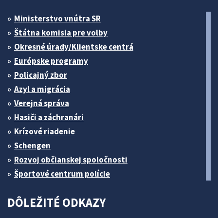
Ministerstvo vnútra SR
Štátna komisia pre volby
Okresné úrady/Klientske centrá
Európske programy
Policajný zbor
Azyl a migrácia
Verejná správa
Hasiči a záchranári
Krízové riadenie
Schengen
Rozvoj občianskej spoločnosti
Športové centrum polície
DÔLEŽITÉ ODKAZY