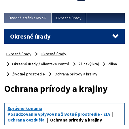
Novinky predstavili na...
Viac
Úvodná stránka MV SR
Okresné úrady
Okresné úrady
Okresné úrady
Okresné úrady
Okresné úrady / Klientske centrá
Žilinský kraj
Žilina
Životné prostredie
Ochrana prírody a krajiny
Ochrana prírody a krajiny
Správne konania
Posudzovanie vplyvov na životné prostredie - EIA
Ochrana ovzdušia
Ochrana prírody a krajiny