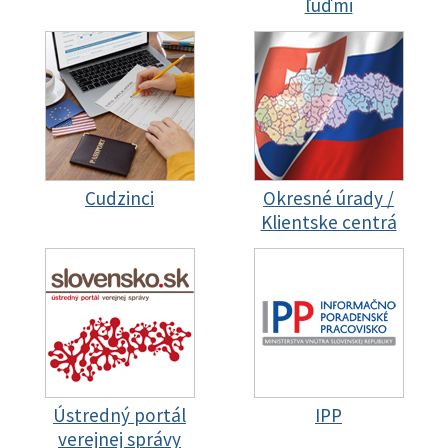
ľuďmi
Cudzinci
Okresné úrady /
Klientske centrá
Ústredný portál
IPP
verejnej správy