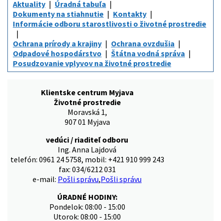
Aktuality
Úradná tabuľa
Dokumenty na stiahnutie
Kontakty
Informácie odboru starostlivosti o životné prostredie
Ochrana prírody a krajiny
Ochrana ovzdušia
Odpadové hospodárstvo
Štátna vodná správa
Posudzovanie vplyvov na životné prostredie
Klientske centrum Myjava
Životné prostredie
Moravská 1,
907 01 Myjava
vedúci / riaditeľ odboru
Ing. Anna Lajdová
telefón: 0961 24 5758, mobil: +421 910 999 243
fax: 034/6212 031
e-mail:
Pošli správu
,
Pošli správu
ÚRADNÉ HODINY:
Pondelok: 08:00 - 15:00
Utorok: 08:00 - 15:00