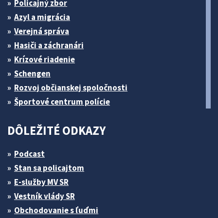
Policajný zbor
Azyl a migrácia
Verejná správa
Hasiči a záchranári
Krízové riadenie
Schengen
Rozvoj občianskej spoločnosti
Športové centrum polície
DÔLEŽITÉ ODKAZY
Podcast
Stan sa policajtom
E-služby MV SR
Vestník vlády SR
Obchodovanie s ľuďmi