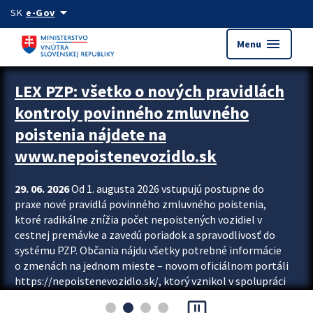
Preskocit na hlavný obsah
arrow_drop_down
SK
e-Gov
menu
Menu
Zastavit automatický posun upútavok
LEX PZP: všetko o nových pravidlách
kontroly povinného zmluvného
poistenia nájdete na
www.nepoistenevozidlo.sk
29. 06. 2026
Od 1. augusta 2026 vstupujú postupne do
praxe nové pravidlá povinného zmluvného poistenia,
ktoré radikálne znížia počet nepoistených vozidiel v
cestnej premávke a zavedú poriadok a spravodlivosť do
systému PZP. Občania nájdu všetky potrebné informácie
o zmenách na jednom mieste – novom oficiálnom portáli
https://nepoistenevozidlo.sk/, ktorý vznikol v spolupráci
Slovenskej kancelárie poisťovateľov (SKP), Slovenskej
pause_presentation
asociácie poisťovní (SLASPO) a Ministerstva vnútra SR.