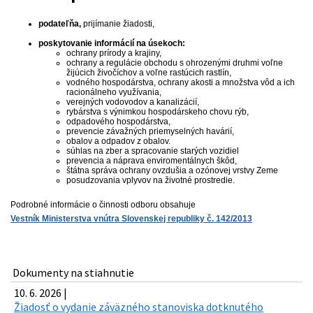
podateľňa,
prijímanie žiadosti,
poskytovanie informácií na úsekoch:
ochrany prírody a krajiny,
ochrany a regulácie obchodu s ohrozenými druhmi voľne
žijúcich živočíchov a voľne rastúcich rastlín,
vodného hospodárstva, ochrany akosti a množstva vôd a ich
racionálneho využívania,
verejných vodovodov a kanalizácií,
rybárstva s výnimkou hospodárskeho chovu rýb,
odpadového hospodárstva,
prevencie závažných priemyselných havárií,
obalov a odpadov z obalov.
súhlas na zber a spracovanie starých vozidiel
prevencia a náprava enviromentálnych škôd,
štátna správa ochrany ovzdušia a ozónovej vrstvy Zeme
posudzovania vplyvov na životné prostredie.
Podrobné informácie o činnosti odboru obsahuje
Vestník Ministerstva vnútra Slovenskej republiky č. 142/2013
Dokumenty na stiahnutie
10. 6. 2026 |
Žiadosť o vydanie záväzného stanoviska dotknutého