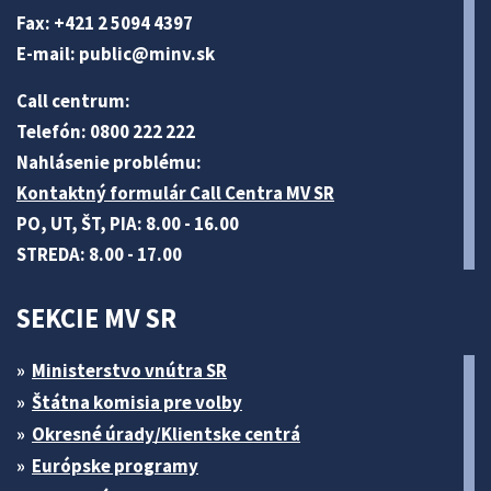
Fax: +421 2 5094 4397
E-mail:
public@minv
.sk
Call centrum:
Telefón: 0800 222 222
Nahlásenie problému:
Kontaktný formulár Call Centra MV SR
PO, UT, ŠT, PIA: 8.00 - 16.00
STREDA: 8.00 - 17.00
SEKCIE MV SR
Ministerstvo vnútra SR
Štátna komisia pre volby
Okresné úrady/Klientske centrá
Európske programy