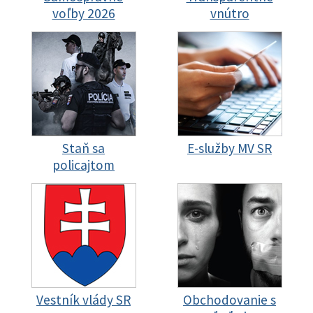
voľby 2026
vnútro
Staň sa
E-služby MV SR
policajtom
Vestník vlády SR
Obchodovanie s