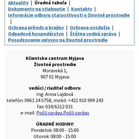
Aktuality
Úradná tabuľa
Dokumenty na stiahnutie
Kontakty
Informácie odboru starostlivosti o životné prostredie
Ochrana prírody a krajiny
Ochrana ovzdušia
Odpadové hospodárstvo
Štátna vodná správa
Posudzovanie vplyvov na životné prostredie
Klientske centrum Myjava
Životné prostredie
Moravská 1,
907 01 Myjava
vedúci / riaditeľ odboru
Ing. Anna Lajdová
telefón: 0961 24 5758, mobil: +421 910 999 243
fax: 034/6212 031
e-mail:
Pošli správu
,
Pošli správu
ÚRADNÉ HODINY:
Pondelok: 08:00 - 15:00
Utorok: 08:00 - 15:00