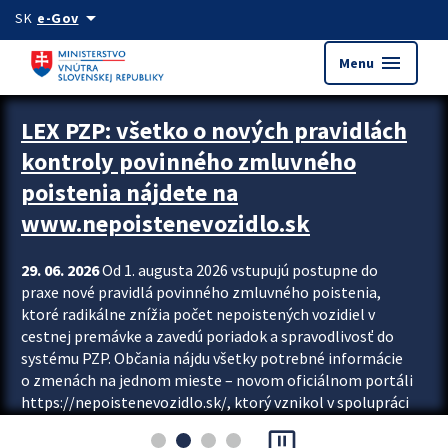
Preskocit na hlavný obsah
arrow_drop_down
SK
e-Gov
menu
Menu
Zastavit automatický posun upútavok
LEX PZP: všetko o nových pravidlách
kontroly povinného zmluvného
poistenia nájdete na
www.nepoistenevozidlo.sk
29. 06. 2026
Od 1. augusta 2026 vstupujú postupne do
praxe nové pravidlá povinného zmluvného poistenia,
ktoré radikálne znížia počet nepoistených vozidiel v
cestnej premávke a zavedú poriadok a spravodlivosť do
systému PZP. Občania nájdu všetky potrebné informácie
o zmenách na jednom mieste – novom oficiálnom portáli
https://nepoistenevozidlo.sk/, ktorý vznikol v spolupráci
Slovenskej kancelárie poisťovateľov (SKP), Slovenskej
pause_presentation
asociácie poisťovní (SLASPO) a Ministerstva vnútra SR.