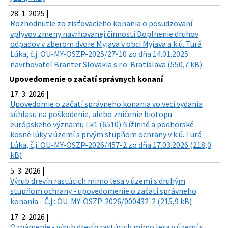
28. 1. 2025 |
Rozhodnutie zo zisťovacieho konania o posudzovaní
vplyvov zmeny navrhovanej činnosti Doplnenie druhov
odpadov v zberom dvore Myjava v obci Myjava a k.ú. Turá
Lúka, č.j. OU-MY-OSZP-2025/27-10 zo dňa 14.01.2025
navrhovateľ Branter Slovakia s.r.o. Bratislava (550,7 kB)
Upovedomenie o začatí správnych konaní
17. 3. 2026 |
Upovedomie o začatí správneho konania vo veci vydania
súhlasu na poškodenie, alebo zničenie biotopu
európskeho významu Lk1 (6510) Nížinné a podhorské
kosné lúky v území s prvým stupňom ochrany v k.ú. Turá
Lúka, č.j. OU-MY-OSZP-2026/457-2 zo dňa 17.03.2026 (218,0
kB)
5. 3. 2026 |
Výrub drevín rastúcich mimo lesa v území s druhým
stupňom ochrany - upovedomenie o začatí správneho
konania - Č.j.: OU-MY-OSZP-2026/000432-2 (215,9 kB)
17. 2. 2026 |
Oznámenie - výrub drevín rastúcich mimo lesa v území s