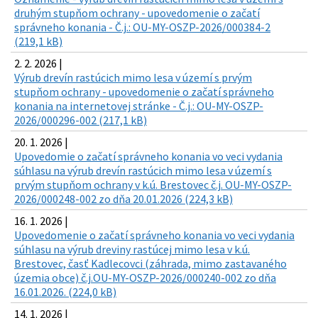
druhým stupňom ochrany - upovedomenie o začatí
správneho konania - Č.j.: OU-MY-OSZP-2026/000384-2
(219,1 kB)
2. 2. 2026 |
Výrub drevín rastúcich mimo lesa v území s prvým
stupňom ochrany - upovedomenie o začatí správneho
konania na internetovej stránke - Č.j.: OU-MY-OSZP-
2026/000296-002 (217,1 kB)
20. 1. 2026 |
Upovedomie o začatí správneho konania vo veci vydania
súhlasu na výrub drevín rastúcich mimo lesa v území s
prvým stupňom ochrany v k.ú. Brestovec č.j. OU-MY-OSZP-
2026/000248-002 zo dňa 20.01.2026 (224,3 kB)
16. 1. 2026 |
Upovedomenie o začatí správneho konania vo veci vydania
súhlasu na výrub dreviny rastúcej mimo lesa v k.ú.
Brestovec, časť Kadlecovci (záhrada, mimo zastavaného
územia obce) č.j.OU-MY-OSZP-2026/000240-002 zo dňa
16.01.2026. (224,0 kB)
14. 1. 2026 |