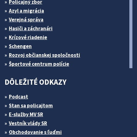
Policajný zbor
Azyl a migrácia
Verejná správa
Hasiči a záchranári
Krízové riadenie
Schengen
Rozvoj občianskej spoločnosti
Športové centrum polície
DÔLEŽITÉ ODKAZY
Podcast
Stan sa policajtom
E-služby MV SR
Vestník vlády SR
Obchodovanie s ľuďmi