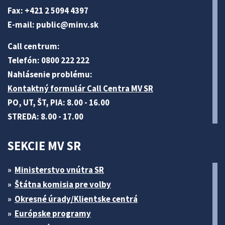
Fax: +421 2 5094 4397
E-mail:
public@minv
.sk
Call centrum:
Telefón: 0800 222 222
Nahlásenie problému:
Kontaktný formulár Call Centra MV SR
PO, UT, ŠT, PIA: 8.00 - 16.00
STREDA: 8.00 - 17.00
SEKCIE MV SR
Ministerstvo vnútra SR
Štátna komisia pre volby
Okresné úrady/Klientske centrá
Európske programy