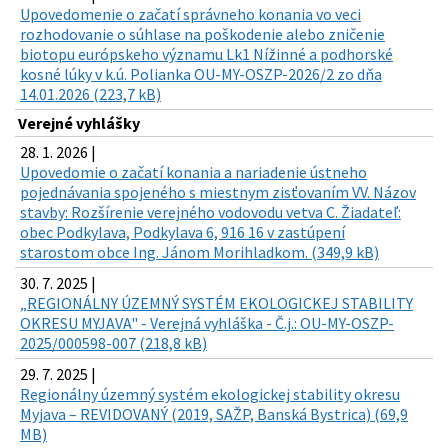
Upovedomenie o začatí správneho konania vo veci
rozhodovanie o súhlase na poškodenie alebo zničenie
biotopu európskeho významu Lk1 Nížinné a podhorské
kosné lúky v k.ú. Polianka OU-MY-OSZP-2026/2 zo dňa
14.01.2026 (223,7 kB)
Verejné vyhlášky
28. 1. 2026 |
Upovedomie o začatí konania a nariadenie ústneho
pojednávania spojeného s miestnym zisťovaním VV. Názov
stavby: Rozšírenie verejného vodovodu vetva C. Žiadateľ:
obec Podkylava, Podkylava 6, 916 16 v zastúpení
starostom obce Ing. Jánom Morihladkom. (349,9 kB)
30. 7. 2025 |
„REGIONÁLNY ÚZEMNÝ SYSTÉM EKOLOGICKEJ STABILITY
OKRESU MYJAVA" - Verejná vyhláška - Č.j.: OU-MY-OSZP-
2025/000598-007 (218,8 kB)
29. 7. 2025 |
Regionálny územný systém ekologickej stability okresu
Myjava – REVIDOVANÝ (2019, SAŽP, Banská Bystrica) (69,9
MB)