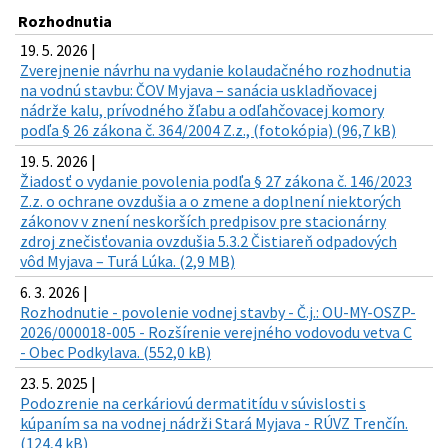
Rozhodnutia
19. 5. 2026 |
Zverejnenie návrhu na vydanie kolaudačného rozhodnutia
na vodnú stavbu: ČOV Myjava – sanácia uskladňovacej
nádrže kalu, prívodného žľabu a odľahčovacej komory
podľa § 26 zákona č. 364/2004 Z.z., (fotokópia) (96,7 kB)
19. 5. 2026 |
Žiadosť o vydanie povolenia podľa § 27 zákona č. 146/2023
Z.z. o ochrane ovzdušia a o zmene a doplnení niektorých
zákonov v znení neskorších predpisov pre stacionárny
zdroj znečisťovania ovzdušia 5.3.2 Čistiareň odpadových
vôd Myjava – Turá Lúka. (2,9 MB)
6. 3. 2026 |
Rozhodnutie - povolenie vodnej stavby - Č.j.: OU-MY-OSZP-
2026/000018-005 - Rozšírenie verejného vodovodu vetva C
- Obec Podkylava. (552,0 kB)
23. 5. 2025 |
Podozrenie na cerkáriovú dermatitídu v súvislosti s
kúpaním sa na vodnej nádrži Stará Myjava - RÚVZ Trenčín.
(124,4 kB)