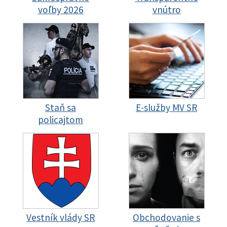
voľby 2026
vnútro
Staň sa
E-služby MV SR
policajtom
Vestník vlády SR
Obchodovanie s