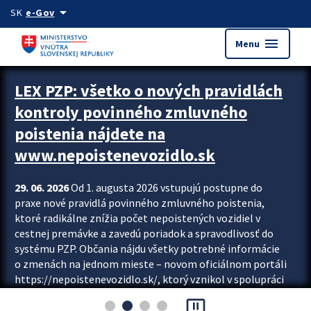
Preskocit na hlavný obsah
arrow_drop_down
SK
e-Gov
menu
Menu
Zastavit automatický posun upútavok
LEX PZP: všetko o nových pravidlách
kontroly povinného zmluvného
poistenia nájdete na
www.nepoistenevozidlo.sk
29. 06. 2026
Od 1. augusta 2026 vstupujú postupne do
praxe nové pravidlá povinného zmluvného poistenia,
ktoré radikálne znížia počet nepoistených vozidiel v
cestnej premávke a zavedú poriadok a spravodlivosť do
systému PZP. Občania nájdu všetky potrebné informácie
o zmenách na jednom mieste – novom oficiálnom portáli
https://nepoistenevozidlo.sk/, ktorý vznikol v spolupráci
Slovenskej kancelárie poisťovateľov (SKP), Slovenskej
pause_presentation
asociácie poisťovní (SLASPO) a Ministerstva vnútra SR.