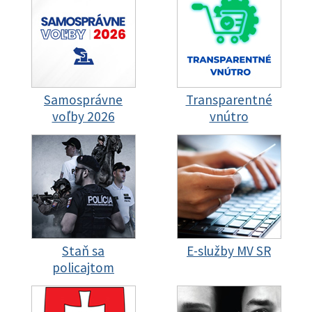
Samosprávne
Transparentné
voľby 2026
vnútro
Staň sa
E-služby MV SR
policajtom