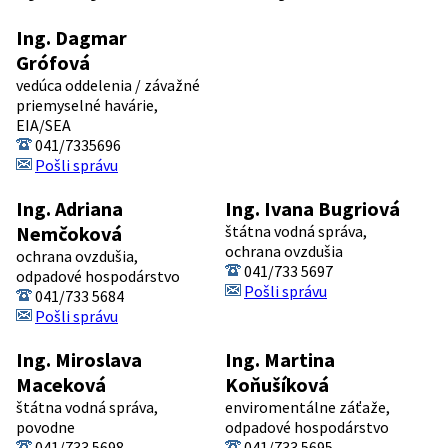
Ing. Dagmar
Grófová
vedúca oddelenia / závažné
priemyselné havárie,
EIA/SEA
041/7335696
Pošli správu
Ing. Adriana
Ing. Ivana Bugriová
Nemčoková
štátna vodná správa,
ochrana ovzdušia
ochrana ovzdušia,
041/733 5697
odpadové hospodárstvo
Pošli správu
041/733 5684
Pošli správu
Ing. Miroslava
Ing. Martina
Maceková
Koňušíková
štátna vodná správa,
enviromentálne záťaže,
povodne
odpadové hospodárstvo
041/733 5698
041/733 5695