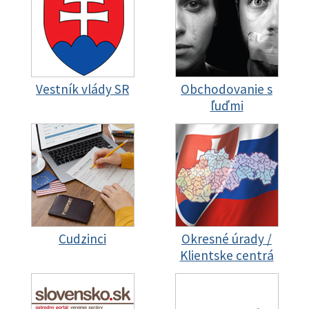
Vestník vlády SR
Obchodovanie s
ľuďmi
Cudzinci
Okresné úrady /
Klientske centrá