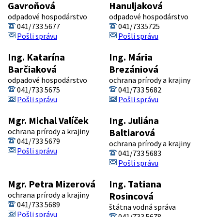
Gavroňová
Hanuljaková
odpadové hospodárstvo
odpadové hospodárstvo
041/733 5677
041/7335725
Pošli správu
Pošli správu
Ing. Katarína
Ing. Mária
Barčiaková
Brezániová
odpadové hospodárstvo
ochrana prírody a krajiny
041/733 5675
041/733 5682
Pošli správu
Pošli správu
Mgr. Michal Valíček
Ing. Juliána
ochrana prírody a krajiny
Baltiarová
041/733 5679
ochrana prírody a krajiny
Pošli správu
041/733 5683
Pošli správu
Mgr. Petra Mizerová
Ing. Tatiana
ochrana prírody a krajiny
Rosincová
041/733 5689
štátna vodná správa
Pošli správu
041/733 5678