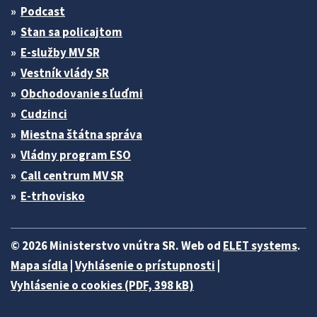
Podcast
Stan sa policajtom
E-služby MV SR
Vestník vlády SR
Obchodovanie s ľuďmi
Cudzinci
Miestna štátna správa
Vládny program ESO
Call centrum MV SR
E-trhovisko
© 2026 Ministerstvo vnútra SR. Web od
ELET systems
.
Mapa sídla
|
Vyhlásenie o prístupnosti
|
Vyhlásenie o cookies (PDF, 398 kB)