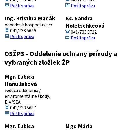
Pošli správu
Pošli správu
Ing. Kristína Manák
Bc. Sandra
odpadové hospodárstvo
Holetschkeová
041/733 5699
041/733 5722
Pošli správu
Pošli správu
OSŽP3 - Oddelenie ochrany prírody a
vybraných zložiek ŽP
Mgr. Ľubica
Hanuliaková
vedúca oddelenia /
enviromentálne škody,
EIA/SEA
041/733 5687
Pošli správu
Mgr. Ľubica
Mgr. Mária