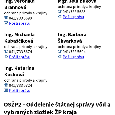
Ing. Veronika
Mgr. Jela Buková
Brannová
ochrana prírody a krajiny
041/733 5685
ochrana prírody a krajiny
Pošli správu
041/733 5690
Pošli správu
Ing. Michaela
Ing. Barbora
Kubaščíková
Škvarková
ochrana prírody a krajiny
ochrana prírody a krajiny
041/733 5674
041/733 5694
Pošli správu
Pošli správu
Ing. Katarína
Kucková
ochrana prírody a krajiny
041/733 5724
Pošli správu
OSŽP2 - Oddelenie štátnej správy vôd a
vybraných zložiek ŽP kraja