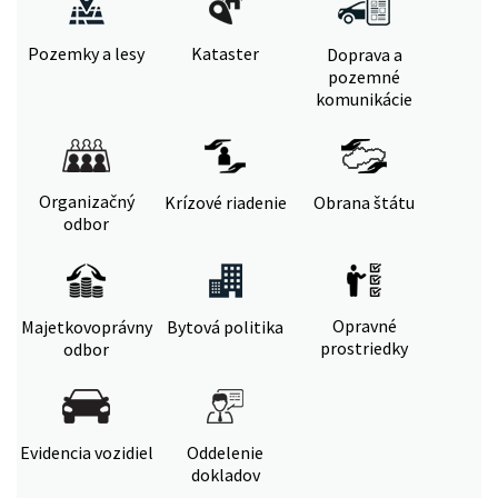
Pozemky a lesy
Kataster
Doprava a
pozemné
komunikácie
Organizačný
Krízové riadenie
Obrana štátu
odbor
Opravné
Majetkovoprávny
Bytová politika
prostriedky
odbor
Evidencia vozidiel
Oddelenie
dokladov