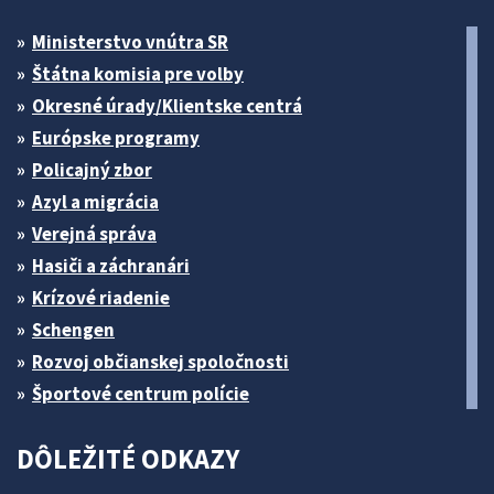
Ministerstvo vnútra SR
Štátna komisia pre volby
Okresné úrady/Klientske centrá
Európske programy
Policajný zbor
Azyl a migrácia
Verejná správa
Hasiči a záchranári
Krízové riadenie
Schengen
Rozvoj občianskej spoločnosti
Športové centrum polície
DÔLEŽITÉ ODKAZY