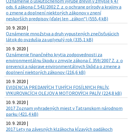
Oznámenie o uskutočnenom výrube drevín v zmysle § 47
ods. 6 zákona č. 543/2002 Z. z. o ochrane prírody a krajiny a
o zmene a doplnení niektorých zákonov v znení
neskorších predpisov (ďalej len „zákon“) (555,4 kB)
10. 9. 2020 |
Oznámenie množstva a druh vypustených znečisťujúcich
látok do ovzdušia za uplynulý rok (335,1 kB)
10. 9. 2020 |
Oznámenie finančného krytia zodpovednosti za
environmentálnu škodu v zmysle zákona č. 359/2007 Z. z. o
prevencii a náprave environmentálnych škôd a o zmene a
doplnení niektorých zákonov (216,6 kB)
10. 9. 2020 |
EVIDENCIA PREDANÝCH TUHÝCH FOSÍLNYCH PALÍV,
VYKUROVACÍCH OLEJOV A MOTOROVÝCH PALÍV (224,8 kB)
10. 9. 2020 |
2017 Zoznam vyhradených miest v Tatranskom národnom
parku (421,4 kB)
10. 9. 2020 |
2017 Lety na závesných klzákocha kĺzavých padákoch