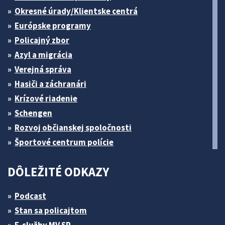
Okresné úrady/Klientske centrá
Európske programy
Policajný zbor
Azyl a migrácia
Verejná správa
Hasiči a záchranári
Krízové riadenie
Schengen
Rozvoj občianskej spoločnosti
Športové centrum polície
DÔLEŽITÉ ODKAZY
Podcast
Stan sa policajtom
E-služby MV SR