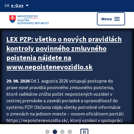
Preskocit na hlavný obsah
arrow_drop_down
SK
e-Gov
menu
Menu
Zastavit automatický posun upútavok
LEX PZP: všetko o nových pravidlách
kontroly povinného zmluvného
poistenia nájdete na
www.nepoistenevozidlo.sk
29. 06. 2026
Od 1. augusta 2026 vstupujú postupne do
praxe nové pravidlá povinného zmluvného poistenia,
ktoré radikálne znížia počet nepoistených vozidiel v
cestnej premávke a zavedú poriadok a spravodlivosť do
systému PZP. Občania nájdu všetky potrebné informácie
o zmenách na jednom mieste – novom oficiálnom portáli
https://nepoistenevozidlo.sk/, ktorý vznikol v spolupráci
Slovenskej kancelárie poisťovateľov (SKP), Slovenskej
pause_presentation
asociácie poisťovní (SLASPO) a Ministerstva vnútra SR.