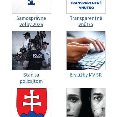
Samosprávne
Transparentné
voľby 2026
vnútro
Staň sa
E-služby MV SR
policajtom