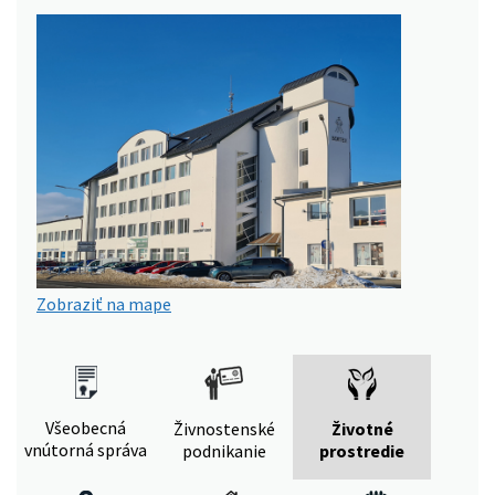
Zobraziť na mape
Všeobecná
Živnostenské
Životné
vnútorná správa
podnikanie
prostredie