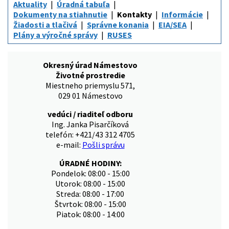
Aktuality
Úradná tabuľa
Dokumenty na stiahnutie
Kontakty
Informácie
Žiadosti a tlačivá
Správne konania
EIA/SEA
Plány a výročné správy
RUSES
Okresný úrad Námestovo
Životné prostredie
Miestneho priemyslu 571,
029 01 Námestovo
vedúci / riaditeľ odboru
Ing. Janka Pisarčíková
telefón: +421/43 312 4705
e-mail:
Pošli správu
ÚRADNÉ HODINY:
Pondelok: 08:00 - 15:00
Utorok: 08:00 - 15:00
Streda: 08:00 - 17:00
Štvrtok: 08:00 - 15:00
Piatok: 08:00 - 14:00