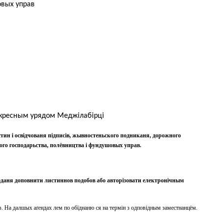
овых управ
кресным урядом Меджілабірцi
стин і освідчованя підписів, жывностеньского подниканя, дорожного
ого господарьства, полёвництва і фундушовых управ.
поданя доповнити листиннов подобов або авторізовати електронічным
в. На далшых аґендах лем по обїднаню ся на термін з одповідным заместнанцём.