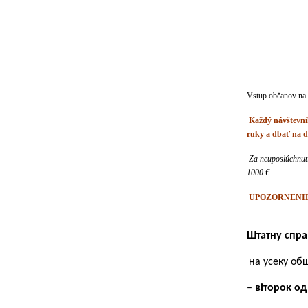
Vstup občanov na 
Každý návštevník
ruky a dbať na d
Za neuposlúchnuti
1000 €.
UPOZORNENIE
Штатну спра
на усеку об
–
віторок од 