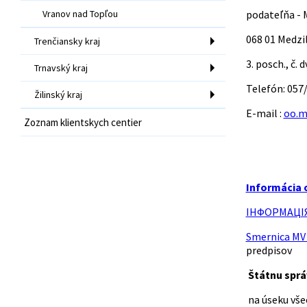
Vranov nad Topľou
podateľňa
068 01 M
Trenčiansky kraj
3. posch.,
Trnavský kraj
Telefón
Žilinský kraj
E-mail :
oo.m
Zoznam klientskych centier
Informácia 
ІНФОРМАЦІЯ 
Smernica MV 
predpisov
Štátnu sprá
na úseku vše