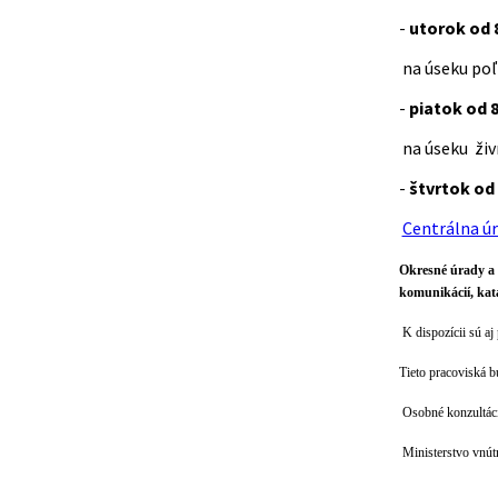
-
utorok od 8
na úseku poľ
-
piatok od 8
na úseku ži
-
štvrtok od 
Centrálna úr
Okresné úrady a 
komunikácií, kat
K dispozícii sú aj
Tieto pracoviská b
Osobné konzultáci
Ministerstvo vnút