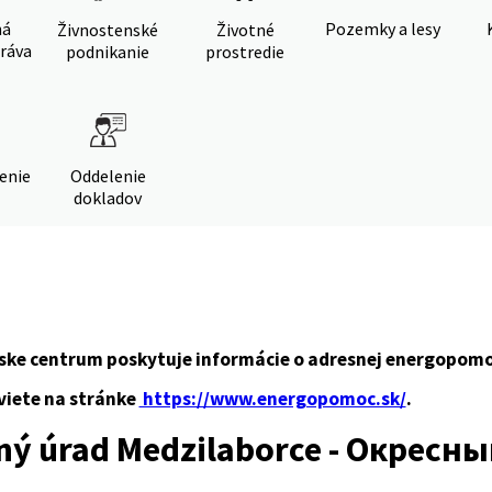
ná
Pozemky a lesy
Živnostenské
Životné
ráva
podnikanie
prostredie
denie
Oddelenie
dokladov
tske centrum poskytuje informácie o adresnej energopomo
viete na stránke
https://www.energopomoc.sk/
.
ný úrad Medzilaborce - Окресн