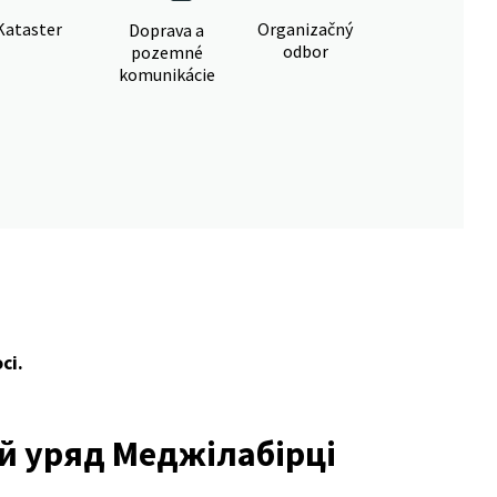
Kataster
Organizačný
Doprava a
odbor
pozemné
komunikácie
ci.
ый уряд Меджілабірці