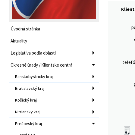
Klien
p
Úvodná stránka
Aktuality
Legislatíva podľa oblastí
telef
Okresné úrady / Klientske centrá
Banskobystrický kraj
Bratislavský kraj
Košický kraj
Nitriansky kraj
Prešovský kraj
Bardejov