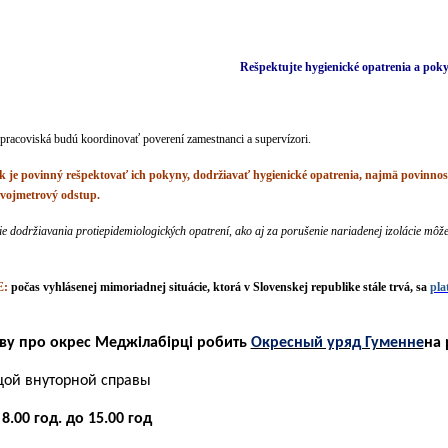
Rešpektujte hygienické opatrenia a po
pracoviská budú koordinovať poverení zamestnanci a supervízori.
 je povinný rešpektovať ich pokyny, dodržiavať hygienické opatrenia, najmä povinnosť
vojmetrový odstup.
e dodržiavania protiepidemiologických opatrení, ako aj za porušenie nariadenej izolácie môže
:
počas vyhlásenej mimoriadnej situácie, ktorá v Slovenskej republike stále trvá, sa
pla
ву про окрес Меджілабірці робить
Окресный уряд Гуменне
на 
щой внуторной справы
8.00 год. до 15.00 год