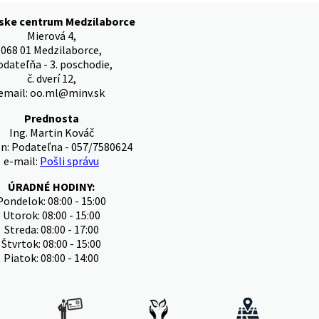
tske centrum Medzilaborce
Mierová 4,
068 01 Medzilaborce,
odateľňa - 3. poschodie,
č. dverí 12,
email: oo.ml@minv.sk
Prednosta
Ing. Martin Kováč
ón: Podateľna - 057/7580624
e-mail:
Pošli správu
ÚRADNÉ HODINY:
Pondelok: 08:00 - 15:00
Utorok: 08:00 - 15:00
Streda: 08:00 - 17:00
Štvrtok: 08:00 - 15:00
Piatok: 08:00 - 14:00