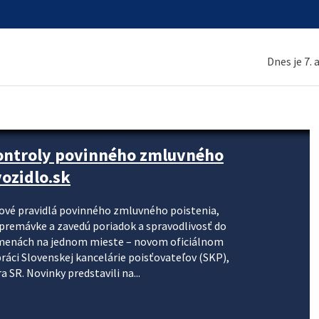
Dnes je 7.
kontroly povinného zmluvného
ozidlo.sk
nové pravidlá povinného zmluvného poistenia,
j premávke a zavedú poriadok a spravodlivosť do
zmenách na jednom mieste – novom oficiálnom
práci Slovenskej kancelárie poisťovateľov (SKP),
 SR. Novinky predstavili na...