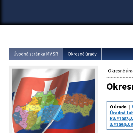
Úvodná stránka MV SR
Okresné úrady
Okresné úra
Okresn
O úrade
Úradná tabu
K&#1083;&
&#1094;&#