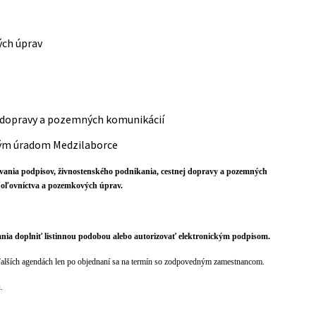
ých úprav
ej dopravy a pozemných komunikácií
ým úradom Medzilaborce
čovania podpisov, živnostenského podnikania, cestnej dopravy a pozemných
 poľovníctva a pozemkových úprav.
ania doplniť listinnou podobou alebo autorizovať elektronickým podpisom.
alších agendách len po objednaní sa na termín so zodpovedným zamestnancom.
u.