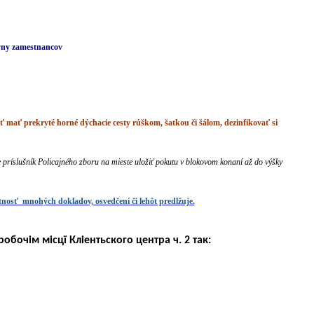
kyny zamestnancov
 mať prekryté horné dýchacie cesty rúškom, šatkou či šálom, dezinfikovať si
 príslušník Policajného zboru na mieste uložiť pokutu v blokovom konaní až do výšky
tnosť mnohých dokladov, osvedčení či lehôt predlžuje.
робочім місцї Кліентьского центра ч. 2 так: