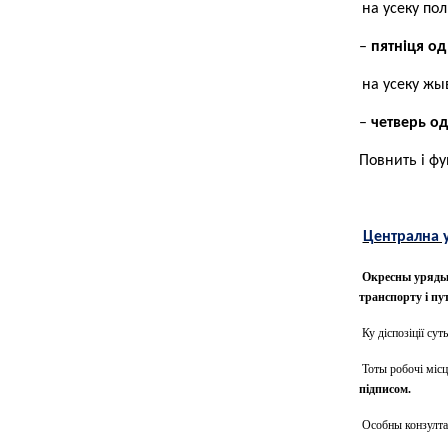
на усеку по
–
пятніця од 
на усеку жы
–
четверь од 
Повнить і фу
Централна у
Окресны уряды і
транспорту і пу
Ку діспозіції сут
Тоты робочі місц
підписом.
Особны конзултац