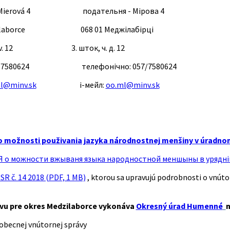
 - Mierová 4 подательня - Мірова 4
edzilaborce 068 01 Меджілабірці
 č. dv. 12 3. шток, ч. д. 12
: 057/7580624
телефонічно:
057/7580624
l@minv.sk
і-мейл:
oo.ml@minv.sk
o možnosti použivania jazyka národnostnej menšiny v úradnom
о можности вжываня языка народностной меншыны в уряднім 
SR č. 14 2018 (PDF, 1 MB)
, ktorou sa upravujú podrobnosti o vnúto
vu pre okres Medzilaborce vykonáva
Okresný úrad Humenné
n
obecnej vnútornej správy