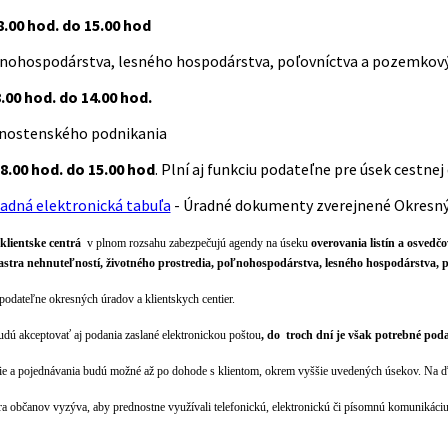
.00 hod. do 15.00 hod
nohospodárstva, lesného hospodárstva, poľovníctva a pozemkov
.00 hod. do 14.00 hod.
vnostenského podnikania
8.00 hod. do 15.00 hod
. Plní aj funkciu podateľne pre úsek cestn
adná elektronická tabuľa
- Úradné dokumenty zverejnené Okresn
klientske centrá
v plnom rozsahu zabezpečujú agendy na úseku
overovania listín a osved
astra nehnuteľností, životného prostredia, poľnohospodárstva, lesného hospodárstva,
 podateľne okresných úradov a klientskych centier.
udú akceptovať aj podania zaslané elektronickou poštou
, do troch dní je však potrebné pod
e a pojednávania budú možné až po dohode s klientom, okrem vyššie uvedených úsekov. Na ď
ra občanov vyzýva, aby prednostne využívali telefonickú, elektronickú či písomnú komunikáci