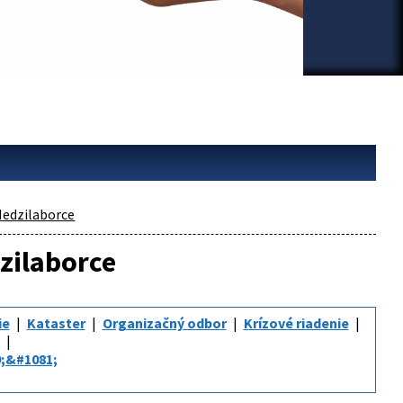
edzilaborce
dzilaborce
ie
Kataster
Organizačný odbor
Krízové riadenie
;&#1081;