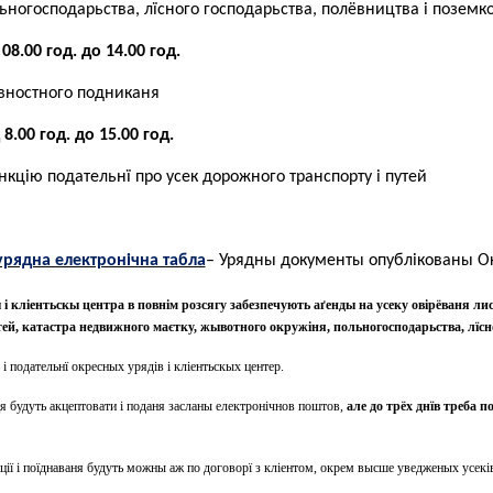
льногосподарьства, лїсного господарьства, полёвництва і поземк
08.00 год. до 14.00 год
.
вностного подниканя
8.00 год. до 15.00 год.
нкцію подательнї про усек дорожного транспорту і путей
рядна електронічна табла
– Урядны документы опублікованы О
 кліентьскы центра в повнім розсягу забезпечують аґенды на усеку овірёваня ли
тей, катастра недвижного маєтку, жывотного окружіня, польногосподарьства, лїсн
ь і подательнї окресных урядів і кліентьскых центер
.
я будуть акцептовати і поданя засланы електронічнов поштов,
але до трёх днїв треба 
ії і поїднаваня будуть можны аж по договорї з кліентом, окрем высше уведженых усекі