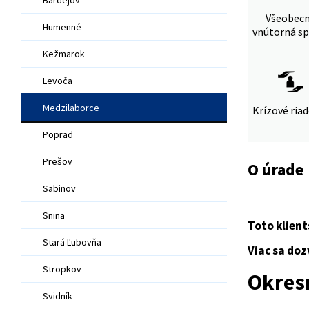
Všeobec
Humenné
vnútorná sp
Kežmarok
Levoča
Medzilaborce
Krízové ria
Poprad
Prešov
O úrade
Sabinov
Snina
Toto klien
Stará Ľubovňa
Viac sa doz
Stropkov
Okres
Svidník