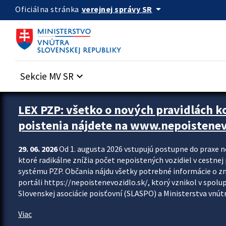
Preskocit na hlavný obsah
arrow_drop_down
verejnej správy SR
Oficiálna stránka
Sekcie MV SR
keyboard_arrow_down
Zastavit automatický posun upútavok
LEX PZP: všetko o nových pravidlách 
poistenia nájdete na www.nepoistenev
29. 06. 2026
Od 1. augusta 2026 vstupujú postupne do praxe 
ktoré radikálne znížia počet nepoistených vozidiel v cestne
systému PZP. Občania nájdu všetky potrebné informácie o 
portáli https://nepoistenevozidlo.sk/, ktorý vznikol v spolu
Slovenskej asociácie poisťovní (SLASPO) a Ministerstva vnútra
Viac