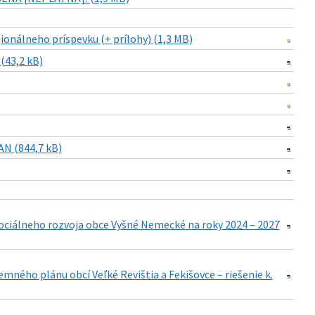
ionálneho príspevku (+ prílohy) (1,3 MB)
(43,2 kB)
AN (844,7 kB)
iálneho rozvoja obce Vyšné Nemecké na roky 2024 – 2027
ého plánu obcí Veľké Revištia a Fekišovce – riešenie k.