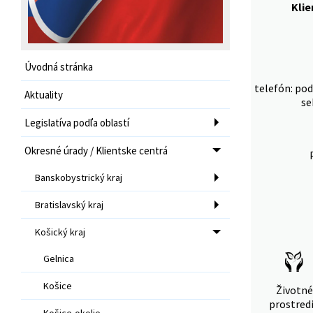
Kli
Úvodná stránka
telefón: pod
Aktuality
se
Legislatíva podľa oblastí
Okresné úrady / Klientske centrá
Banskobystrický kraj
Bratislavský kraj
Košický kraj
Gelnica
Košice
Životné
prostred
Košice-okolie