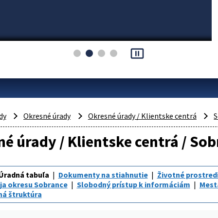
pause_presentation
dy
Okresné úrady
Okresné úrady / Klientske centrá
S
é úrady / Klientske centrá / So
Úradná tabuľa
Dokumenty na stiahnutie
Životné prostred
ja okresu Sobrance
Slobodný prístup k informáciám
Mest
á štruktúra