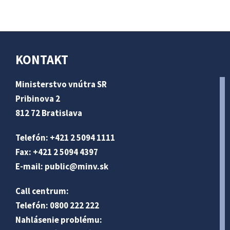
KONTAKT
Ministerstvo vnútra SR
Pribinova 2
812 72 Bratislava
Telefón: +421 2 5094 1111
Fax: +421 2 5094 4397
E-mail:
public@minv
.sk
Call centrum:
Telefón: 0800 222 222
Nahlásenie problému: