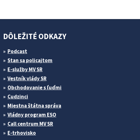
DÔLEŽITÉ ODKAZY
Podcast
Stan sa policajtom
E-služby MV SR
Vestník vlády SR
Obchodovanie s ľuďmi
Cudzinci
Miestna štátna správa
Vládny program ESO
Call centrum MV SR
E-trhovisko