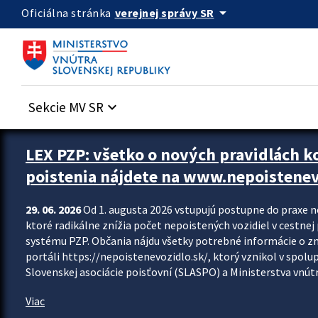
Preskocit na hlavný obsah
arrow_drop_down
verejnej správy SR
Oficiálna stránka
Sekcie MV SR
keyboard_arrow_down
Zastavit automatický posun upútavok
LEX PZP: všetko o nových pravidlách 
poistenia nájdete na www.nepoistenev
29. 06. 2026
Od 1. augusta 2026 vstupujú postupne do praxe 
ktoré radikálne znížia počet nepoistených vozidiel v cestne
systému PZP. Občania nájdu všetky potrebné informácie o 
portáli https://nepoistenevozidlo.sk/, ktorý vznikol v spolu
Slovenskej asociácie poisťovní (SLASPO) a Ministerstva vnútra
Viac