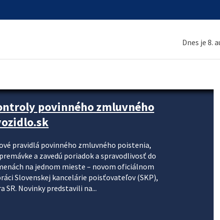
Dnes je 8. 
kontroly povinného zmluvného
ozidlo.sk
nové pravidlá povinného zmluvného poistenia,
j premávke a zavedú poriadok a spravodlivosť do
zmenách na jednom mieste – novom oficiálnom
práci Slovenskej kancelárie poisťovateľov (SKP),
 SR. Novinky predstavili na...