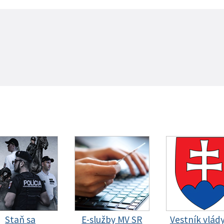
Staň sa
E-služby MV SR
Vestník vlád