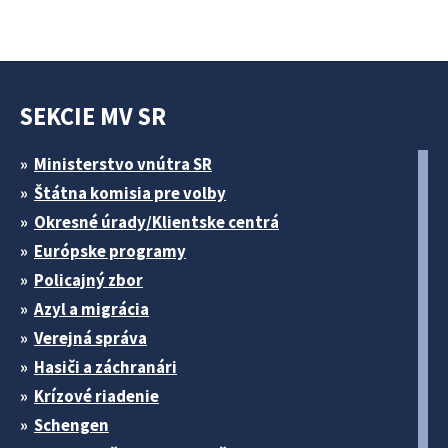
SEKCIE MV SR
Ministerstvo vnútra SR
Štátna komisia pre volby
Okresné úrady/Klientske centrá
Európske programy
Policajný zbor
Azyl a migrácia
Verejná správa
Hasiči a záchranári
Krízové riadenie
Schengen