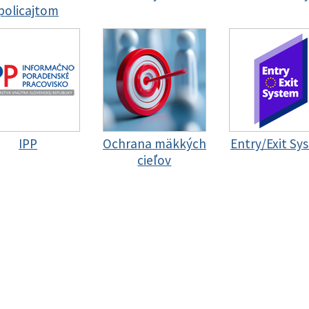
policajtom
IPP
Ochrana mäkkých
Entry/Exit Sy
cieľov