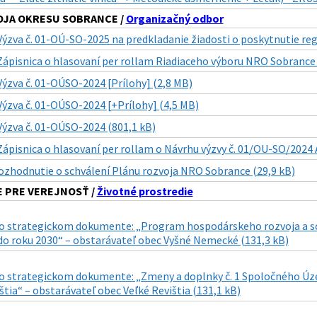
OJA OKRESU SOBRANCE /
Organizačný odbor
Výzva č. 01-OÚ-SO-2025 na predkladanie žiadosti o poskytnutie reg
Zápisnica o hlasovaní per rollam Riadiaceho výboru NRO Sobrance 
Výzva č. 01-OÚSO-2024 [Prílohy] (2,8 MB)
Výzva č. 01-OÚSO-2024 [+Prílohy] (4,5 MB)
Výzva č. 01-OÚSO-2024 (801,1 kB)
Zápisnica o hlasovaní per rollam o Návrhu výzvy č. 01/OU-SO/2024 
ozhodnutie o schválení Plánu rozvoja NRO Sobrance (29,9 kB)
 PRE VEREJNOSŤ /
Životné prostredie
 strategickom dokumente: „Program hospodárskeho rozvoja a soc
do roku 2030“ – obstarávateľ obec Vyšné Nemecké (131,3 kB)
 strategickom dokumente: „Zmeny a doplnky č. 1 Spoločného Územn
ištia“ – obstarávateľ obec Veľké Revištia (131,1 kB)