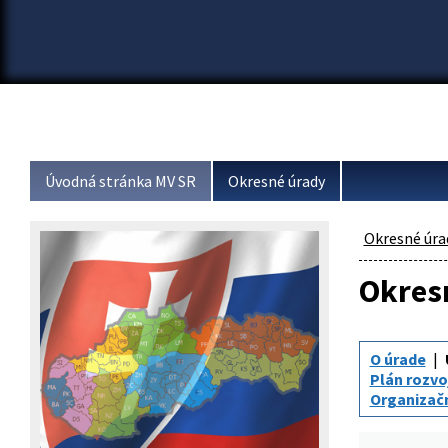
Úvodná stránka MV SR
Okresné úrady
Okresné úra
Okresn
O úrade
Plán rozvo
Organizačn