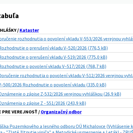
tabuľa
HLÁŠKY /
Kataster
oručenie rozhodnutia o povolení vkladu V-553/2026 verejnou vyhlá
Rozhodnutie o prerušení vkladu V–520/2026 (776,5 kB)
Rozhodnutie o prerušení vkladu V-519/2026 (775,0 kB)
Rozhodnutie o povolení vkladu V–517/2026 (768,7 kB)
Doručenie rozhodnutia o povolení vkladu V-512/2026 verejnou vyhl
V–500/2026 Rozhodnutie o povolení vkladu (335,0 kB)
Oznámenie o zápise Z-532/2026 verejnou vyhláškou (26,9 kB)
Oznámenia o zápise Z - 551/2026 (243,9 kB)
 PRE VEREJNOSŤ /
Organizačný odbor
láška Pozemkového a lesného odboru OÚ Michalovce (Vyhlásenie k
 - "Zlaté žltnutie viniča" + Metodické usmernenie + Leták) - ZR