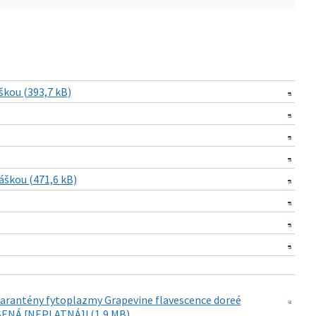
škou (393,7 kB)
áškou (471,6 kB)
arantény fytoplazmy Grapevine flavescence doreé
UŠENÁ [NEPLATNÁ]! (1,9 MB)