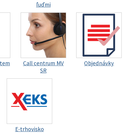
ľuďmi
stem
Call centrum MV
Objednávky
SR
E-trhovisko