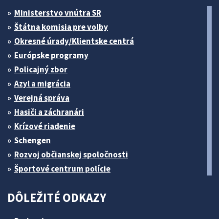
Ministerstvo vnútra SR
Štátna komisia pre volby
Okresné úrady/Klientske centrá
Európske programy
Policajný zbor
Azyl a migrácia
Verejná správa
Hasiči a záchranári
Krízové riadenie
Schengen
Rozvoj občianskej spoločnosti
Športové centrum polície
DÔLEŽITÉ ODKAZY