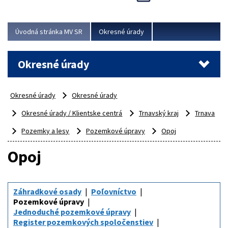
Novinky predstavili na...
Viac
Úvodná stránka MV SR
Okresné úrady
Okresné úrady
Okresné úrady
Okresné úrady
Okresné úrady / Klientske centrá
Trnavský kraj
Trnava
Pozemky a lesy
Pozemkové úpravy
Opoj
Opoj
Záhradkové osady
Poľovníctvo
Pozemkové úpravy
Jednoduché pozemkové úpravy
Register pozemkových spoločenstiev