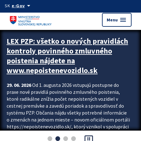
Preskocit na hlavný obsah
arrow_drop_down
SK
e-Gov
menu
Menu
Zastavit automatický posun upútavok
LEX PZP: všetko o nových pravidlách
kontroly povinného zmluvného
poistenia nájdete na
www.nepoistenevozidlo.sk
29. 06. 2026
Od 1. augusta 2026 vstupujú postupne do
praxe nové pravidlá povinného zmluvného poistenia,
ktoré radikálne znížia počet nepoistených vozidiel v
cestnej premávke a zavedú poriadok a spravodlivosť do
systému PZP. Občania nájdu všetky potrebné informácie
o zmenách na jednom mieste – novom oficiálnom portáli
https://nepoistenevozidlo.sk/, ktorý vznikol v spolupráci
Slovenskej kancelárie poisťovateľov (SKP), Slovenskej
pause_presentation
asociácie poisťovní (SLASPO) a Ministerstva vnútra SR.