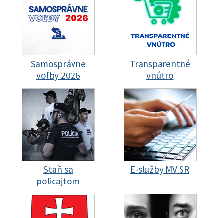
Samosprávne
Transparentné
voľby 2026
vnútro
Staň sa
E-služby MV SR
policajtom