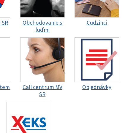
y SR
Obchodovanie s
Cudzinci
ľuďmi
stem
Call centrum MV
Objednávky
SR