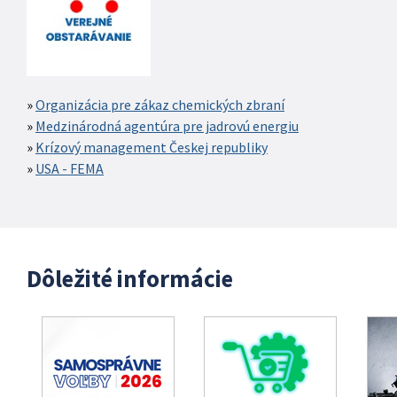
Organizácia pre zákaz chemických zbraní
Medzinárodná agentúra pre jadrovú energiu
Krízový management Českej republiky
USA - FEMA
Dôležité informácie