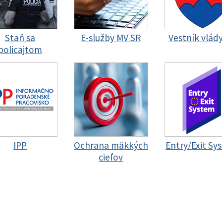
Staň sa
E-služby MV SR
Vestník vlád
policajtom
IPP
Ochrana mäkkých
Entry/Exit Sy
cieľov