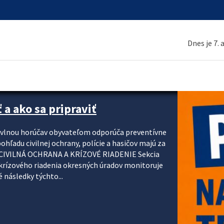
Dnes je 7.
 a ako sa pripraviť
u vlnou horúčav obyvateľom odporúča preventívne
ohľadu civilnej ochrany, polície a hasičov majú za
ody. CIVILNÁ OCHRANA A KRÍZOVÉ RIADENIE Sekcia
krízového riadenia okresných úradov monitoruje
 následky týchto...