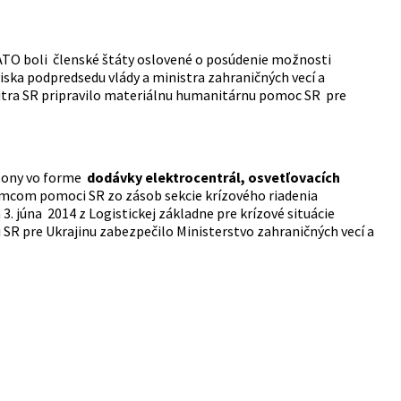
NATO boli členské štáty oslovené o posúdenie možnosti
ska podpredsedu vlády a ministra zahraničných vecí a
nútra SR pripravilo materiálnu humanitárnu pomoc SR pre
tony vo forme
dodávky elektrocentrál, osvetľovacích
emcom pomoci SR zo zásob sekcie krízového riadenia
3. júna 2014 z Logistickej základne pre krízové situácie
 SR pre Ukrajinu zabezpečilo Ministerstvo zahraničných vecí a