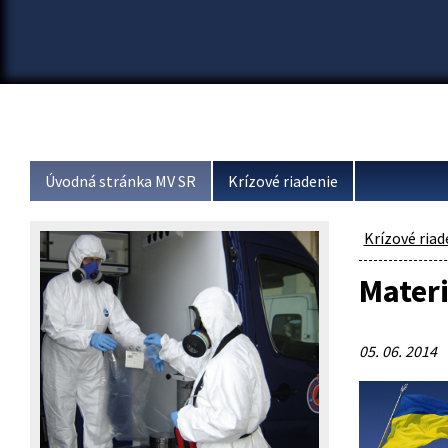
Úvodná stránka MV SR
Krízové riadenie
Krízové riad
Mater
05. 06. 2014