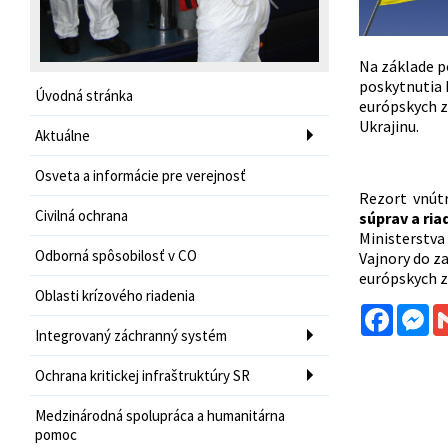
Na základe p
poskytnutia 
Úvodná stránka
európskych z
Ukrajinu.
Aktuálne
Osveta a informácie pre verejnosť
Rezort vnútr
Civilná ochrana
súprav a ria
Ministerstva 
Odborná spôsobilosť v CO
Vajnory do z
európskych z
Oblasti krízového riadenia
Facebo
Me
Integrovaný záchranný systém
Ochrana kritickej infraštruktúry SR
Medzinárodná spolupráca a humanitárna
pomoc