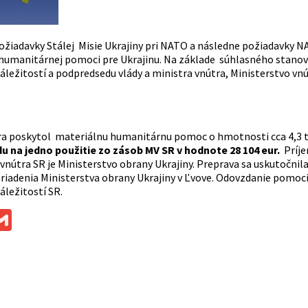
ožiadavky Stálej Misie Ukrajiny pri NATO a následne požiadavky 
humanitárnej pomoci pre Ukrajinu. Na základe súhlasného stanovi
áležitostí a podpredsedu vlády a ministra vnútra, Ministerstvo v
a poskytol materiálnu humanitárnu pomoc o hmotnosti cca 4,3 
du na jedno použitie zo zásob MV SR v hodnote 28 104 eur.
Príj
vnútra SR je Ministerstvo obrany Ukrajiny. Preprava sa uskutočnila 
ariadenia Ministerstva obrany Ukrajiny v Ľvove. Odovzdanie pomoci
áležitostí SR.
ok
ssenger
Gmail