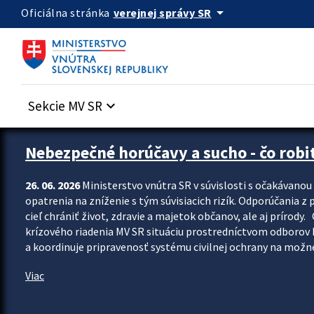
Preskocit na hlavný obsah
arrow_drop_down
verejnej správy SR
Oficiálna stránka
Sekcie MV SR
keyboard_arrow_down
Zastavit automatický posun upútavok
Nebezpečné horúčavy a sucho - čo robiť
26. 06. 2026
Ministerstvo vnútra SR v súvislosti s očakávano
opatrenia na zníženie s tým súvisiacich rizík. Odporúčania z p
cieľ chrániť život, zdravie a majetok občanov, ale aj prír
krízového riadenia MV SR situáciu prostredníctvom odborov 
a koordinuje pripravenosť systému civilnej ochrany na možné
Viac