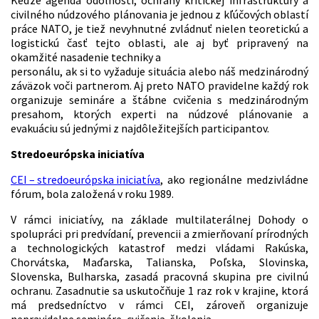
Keďže agenda odolnosti, ochrany kritickej infraštruktúry a
civilného núdzového plánovania je jednou z kľúčových oblastí
práce NATO, je tiež nevyhnutné zvládnuť nielen teoretickú a
logistickú časť tejto oblasti, ale aj byť pripravený na
okamžité nasadenie techniky a
personálu, ak si to vyžaduje situácia alebo náš medzinárodný
záväzok voči partnerom. Aj preto NATO pravidelne každý rok
organizuje semináre a štábne cvičenia s medzinárodným
presahom, ktorých experti na núdzové plánovanie a
evakuáciu sú jednými z najdôležitejších participantov.
Stredoeurópska iniciatíva
CEI – stredoeurópska iniciatíva
, ako regionálne medzivládne
fórum, bola založená v roku 1989.
V rámci iniciatívy, na základe multilaterálnej Dohody o
spolupráci pri predvídaní, prevencii a zmierňovaní prírodných
a technologických katastrof medzi vládami Rakúska,
Chorvátska, Maďarska, Talianska, Poľska, Slovinska,
Slovenska, Bulharska, zasadá pracovná skupina pre civilnú
ochranu. Zasadnutie sa uskutočňuje 1 raz rok v krajine, ktorá
má predsedníctvo v rámci CEI, zároveň organizuje