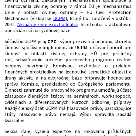
civilnú ochranu. Základným mechanizmom spolupráce a
financovania civilnej ochrany v rámci EÚ je mechanizmus
Únie v oblasti civilnej ochrany – EU Civil Protection
Mechanism (v skratke
UCPM
), ktorý bol založený v októbri
2001.
Aktuálne znenie rozhodnutia
. Stretnutia k aktuálnym
operáciám sú na týždňovej báze.
Súčasťou UCPM je aj
CPC
- výbor pre civilnú ochranu, ktorého
činnosť spočíva v implementácii UCPM, určovaní priorít pre
činnosť v oblasti civilnej ochrany EÚ pre príslušný
rok, schvaľovanie ročného pracovného programu civilnej
ochrany navrhnutý Komisiou, rozhoduje o pridelení
finančných prostriedkov na jednotlivé tematické oblasti a
druhy aktivít, a na dvojročnej báze pripravuje hodnotiacu
správu Komisie, predkladanú do Európskeho parlamentu.
Činnosti zahrnuté do pracovného programu umožňujú účasť
zástupcov členských štátov na seminároch, workshopoch,
cvičeniach a diferencovaných kurzoch odbornej prípravy.
Každý členský štát UCPM má hlasovacie právo, participujúce
štáty hlasovacie právo nemajú. Výbor spravidla zasadá
kvartálne.
Sekcia ďalej vysiela expertov na rokovania príslušných