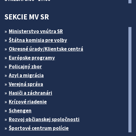
SEKCIE MV SR
Ministerstvo vnútra SR
Štátna komisia pre volby
Okresné úrady/Klientske centrá
Európske programy
Policajný zbor
Azyl a migrácia
Verejná správa
Hasiči a záchranári
Krízové riadenie
Schengen
Rozvoj občianskej spoločnosti
Športové centrum polície