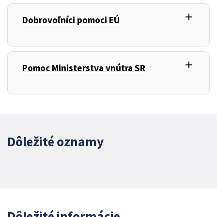
add
,
Dobrovoľníci pomoci EÚ
add
,
Pomoc Ministerstva vnútra SR
Dôležité oznamy
Dôležité informácie