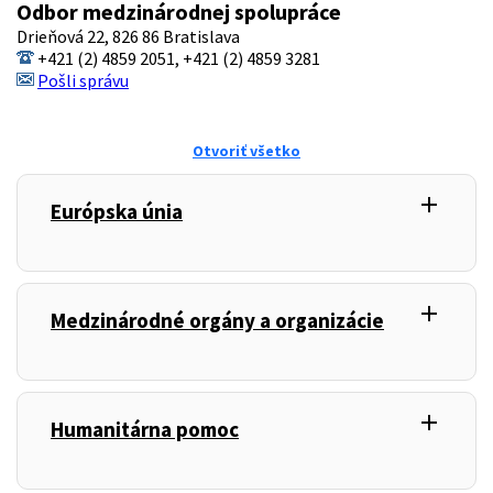
Odbor medzinárodnej spolupráce
Drieňová 22, 826 86 Bratislava
+421 (2) 4859 2051, +421 (2) 4859 3281
Pošli správu
Otvoriť všetko
add
,
Európska únia
add
,
Medzinárodné orgány a organizácie
add
,
Humanitárna pomoc