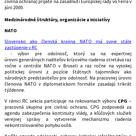
civilná ochrana) prijaté na zasadnutí Európskej rady vo Feira v
júni 2000.
Medzinárodné štruktúry, organizácie a iniciatívy
NATO
Slovensko ako členská krajina NATO má svoje stále
zastúpenie v RC
- výbor pre odolnosť, ktorý sa na expertnej
úrovni generálnych riaditeľov krízového riadenia stretáva raz
ročne v centrále NATO v Bruseli a raz ročne na vysokej
politickej úrovni z pozície štátnych tajomníkov ako
národných predstaviteľov pre odolnosť. Na pracovnej úrovni
členovia NATO v diplomatickom formáte zasadajú trikrát
týždenne.
V rámci RC sekcia participuje na rokovaniach výboru
CPG
–
pracovná skupina pre civilnú ochranu. CPG zodpovedá za
agendu zabezpečenia kontinuity vlády, a kľúčových služieb
verejnej správy a vytvorenie mechanizmu riadenia
nekontrolovaného pohybu osôb.