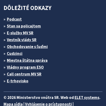
DÔLEŽITÉ ODKAZY
Podcast
Stan sa policajtom
E-služby MV SR
Vestník vlády SR
Obchodovanie s ľuďmi
Cudzinci
Miestna štátna správa
Vládny program ESO
Call centrum MV SR
E-trhovisko
© 2026 Ministerstvo vnútra SR. Web od
ELET systems
.
Mapa sídla
|
Vyhlásenie o prístupnosti
|