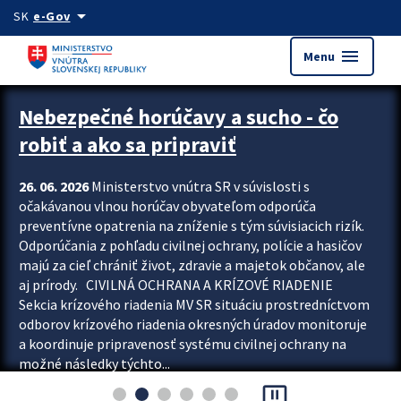
Preskocit na hlavný obsah
arrow_drop_down
SK
e-Gov
menu
Menu
Zastavit automatický posun upútavok
Nebezpečné horúčavy a sucho - čo
robiť a ako sa pripraviť
26. 06. 2026
Ministerstvo vnútra SR v súvislosti s
očakávanou vlnou horúčav obyvateľom odporúča
preventívne opatrenia na zníženie s tým súvisiacich rizík.
Odporúčania z pohľadu civilnej ochrany, polície a hasičov
majú za cieľ chrániť život, zdravie a majetok občanov, ale
aj prírody. CIVILNÁ OCHRANA A KRÍZOVÉ RIADENIE
Sekcia krízového riadenia MV SR situáciu prostredníctvom
odborov krízového riadenia okresných úradov monitoruje
a koordinuje pripravenosť systému civilnej ochrany na
možné následky týchto...
pause_presentation
Viac