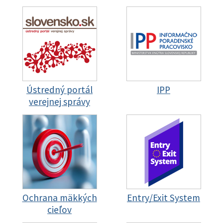
Ústredný portál
IPP
verejnej správy
Ochrana mäkkých
Entry/Exit System
cieľov