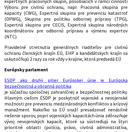
expertných pracovných skupín, pôsobiacich v rámci činnosti
Výboru pre civilnú ochranu, napr. Pracovná skupina pre
kapacity (CWG), Expertná skupina pre prevenciu katastrof
(DPWG), Skupina pre politiku odbornej prípravy (TPG),
Expertná skupina pre CECIS, Expertná skupina národných
koordinátorov pre odbornú prípravu a výmenu expertov
(NTC).
Pravidelné stretnutia generálnych riaditeľov pre civilnú
ochranu členských krajín EÚ, EHP a kandidátskych krajín sa
uskutočňujú 2 razy za rok vždy v krajine, ktorá predsedá EÚ
Európsky parlament
ESDP ako druhý pilier Európskej únie je Európska
bezpečnostná a obranná politika
je súčasťou spoločnej zahraničnej a bezpečnostnej politiky.
Hlavným cieľom ESDP je poskytnúť vojenské a nevojenské
možnosti pre prevenciu medzinárodných konfliktov a krízový
manažment. Nakoľko sa EÚ snaží presadzovať nenásilné
riešenie sporov, popri vojenských kapacitách únia zdôrazňuje
vývoj nevojenských kapacít, ktoré sa sústreďujú na štyri
prioritné oblasti (polícia, právo, civilná administratíva,