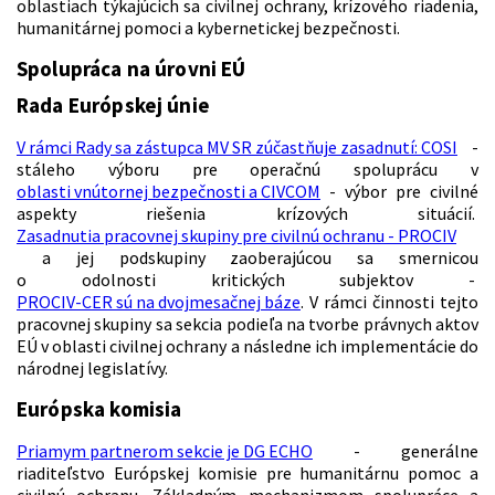
oblastiach týkajúcich sa civilnej ochrany, krízového riadenia,
humanitárnej pomoci a kybernetickej bezpečnosti.
Spolupráca na úrovni EÚ
Rada Európskej únie
V rámci Rady sa zástupca MV SR zúčastňuje zasadnutí: COSI
-
stáleho výboru pre operačnú spoluprácu v
oblasti vnútornej bezpečnosti a CIVCOM
- výbor pre civilné
aspekty riešenia krízových situácií.
Zasadnutia pracovnej skupiny pre civilnú ochranu - PROCIV
a jej podskupiny zaoberajúcou sa smernicou
o odolnosti kritických subjektov -
PROCIV-CER sú na dvojmesačnej báze
. V rámci činnosti tejto
pracovnej skupiny sa sekcia podieľa na tvorbe právnych aktov
EÚ v oblasti civilnej ochrany a následne ich implementácie do
národnej legislatívy.
Európska komisia
Priamym partnerom sekcie je DG ECHO
- generálne
riaditeľstvo Európskej komisie pre humanitárnu pomoc a