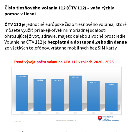
Číslo tiesňového volania 112 (ČTV
112) – vaša rýchla
pomoc v tiesni
ČTV 112
je jednotné európske číslo tiesňového volania, ktoré
môžete využiť pri akejkoľvek mimoriadnej udalosti
ohrozujúcej život, zdravie, majetok alebo životné prostredie.
Volanie na ČTV 112 je
bezplatné a dostupné 24 hodín denne
zo všetkých telefónov, vrátane mobilných bez SIM karty.