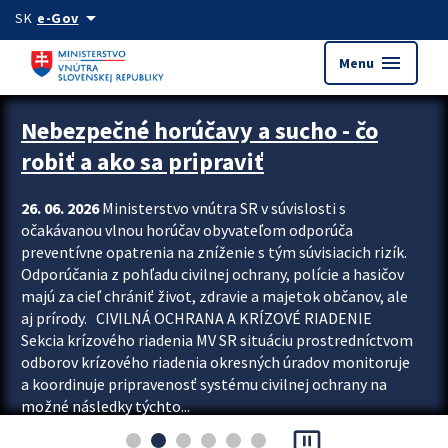
Preskocit na hlavný obsah
arrow_drop_down
SK
e-Gov
menu
Menu
Zastavit automatický posun upútavok
Nebezpečné horúčavy a sucho - čo
robiť a ako sa pripraviť
26. 06. 2026
Ministerstvo vnútra SR v súvislosti s
očakávanou vlnou horúčav obyvateľom odporúča
preventívne opatrenia na zníženie s tým súvisiacich rizík.
Odporúčania z pohľadu civilnej ochrany, polície a hasičov
majú za cieľ chrániť život, zdravie a majetok občanov, ale
aj prírody. CIVILNÁ OCHRANA A KRÍZOVÉ RIADENIE
Sekcia krízového riadenia MV SR situáciu prostredníctvom
odborov krízového riadenia okresných úradov monitoruje
a koordinuje pripravenosť systému civilnej ochrany na
možné následky týchto...
pause_presentation
Viac