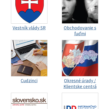
Vestník vlády SR
Obchodovanie s
ľuďmi
Cudzinci
Okresné úrady /
Klientske centrá