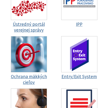
Ústredný portál
IPP
verejnej správy
Ochrana mäkkých
Entry/Exit System
cieľov