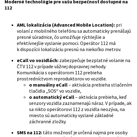
Moderné technológie pre vašu bezpečnosť dostupné na
112
AML lokalizácia (Advanced Mobile Location):
pri
volaní z mobilného telefónu sa automaticky prenášajú
presné súradnice, čo umožňuje rýchlejšie a
efektívnejšie vyslanie pomoci. Operátor 112 má
k dispozícii lokalizáciu presnú na niekoľko metrov.
eCall vo vozidlách:
zabezpečuje bezplatné volanie na
ČTV 112 v prípade vážnej dopravnej nehody.
Komunikácia s operátorom 112 prebieha
prostredníctvom reproduktorov vo vozidle.
o
manuálny eCall
– aktivácia prebieha stlačením
tlačidla „SOS“ vo vozidle,
o
automatický eCall
– aktivácia prebieha, keď
senzory vozidla zaznamenajú náraz. V prípade, ak
sa nikto operátorovi 112 z vozidla neozýva, na
miesto sú automaticky vyslané základné
záchranné zložky.
SMS na 112:
táto možnosť je určená najmä pre osoby