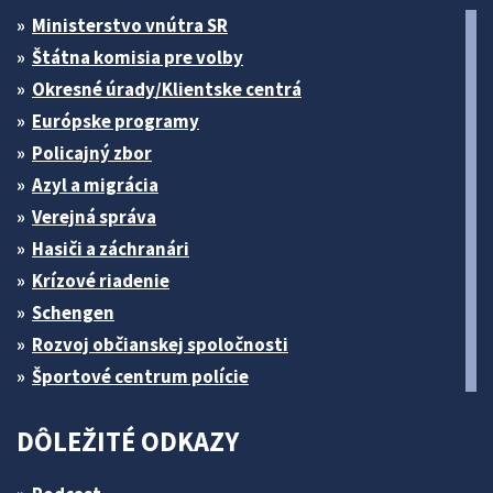
Ministerstvo vnútra SR
Štátna komisia pre volby
Okresné úrady/Klientske centrá
Európske programy
Policajný zbor
Azyl a migrácia
Verejná správa
Hasiči a záchranári
Krízové riadenie
Schengen
Rozvoj občianskej spoločnosti
Športové centrum polície
DÔLEŽITÉ ODKAZY