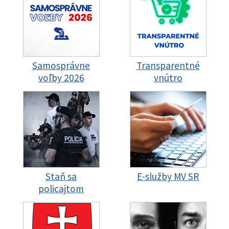
Samosprávne
Transparentné
voľby 2026
vnútro
Staň sa
E-služby MV SR
policajtom