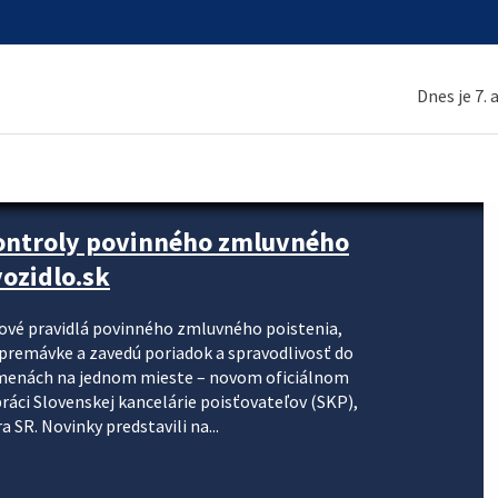
Dnes je 7.
kontroly povinného zmluvného
ozidlo.sk
nové pravidlá povinného zmluvného poistenia,
j premávke a zavedú poriadok a spravodlivosť do
zmenách na jednom mieste – novom oficiálnom
práci Slovenskej kancelárie poisťovateľov (SKP),
 SR. Novinky predstavili na...