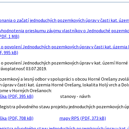
onania o začatí jednoduchých pozemkových úprav v časti kat. územi
vyhodnotenia prieskumu záujmu vlastníkov o Jednoduché pozemkové
PDF, 1 MB)
o povolení Jednoduchých pozemkových úprav v časti kat. územia 
F, 995 kB)
o povolení Jednoduchých pozemkových úprav v kat. území Horné 
ávoplatnosť 03.07.2019.
ozemkový a lesný odbor v spolupráci s obcou Horné Orešany zvo
prav v časti kat. územia Horné Orešany, lokalita Holý vrch a Doln
ome v Horných Orešanoch:
ška (PDF, 395 kB)
stanovy - návrh
Registra pôvodného stavu projektu jednoduchých pozemkových úpra
ška (PDF, 708 kB)
mapy RPS (PDF, 373 kB)
egistra pôvodného stavu jednoduchých pozemkových úprav v kat. ú