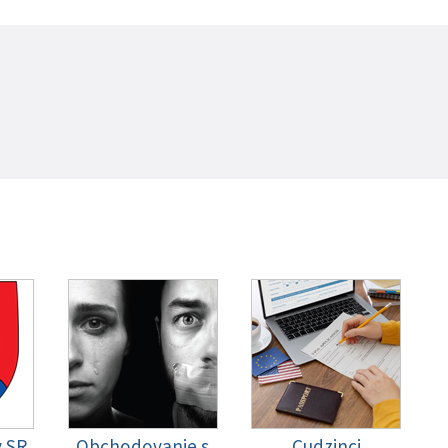
y SR
Obchodovanie s
Cudzinci