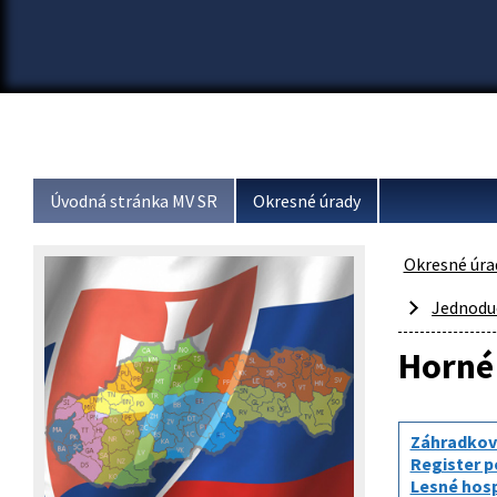
Úvodná stránka MV SR
Okresné úrady
Okresné úra
Jednodu
Horné
Záhradkov
Register 
Lesné hos