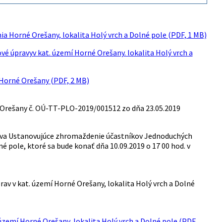
a Horné Orešany, lokalita Holý vrch a Dolné pole (PDF, 1 MB)
 úpravyv kat. území Horné Orešany. lokalita Holý vrch a
Horné Orešany (PDF, 2 MB)
Orešany č. OÚ-TT-PLO-2019/001512 zo dňa 23.05.2019
láva Ustanovujúce zhromaždenie účastníkov Jednoduchých
é pole, ktoré sa bude konať dňa 10.09.2019 o 17 00 hod. v
v v kat. území Horné Orešany, lokalita Holý vrch a Dolné
zemí Horné Orešany, lokalita Holý vrch a Dolné pole (PDF,