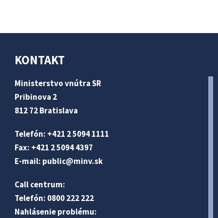
KONTAKT
Ministerstvo vnútra SR
Pribinova 2
812 72 Bratislava
Telefón: +421 2 5094 1111
Fax: +421 2 5094 4397
E-mail:
public@minv
.sk
Call centrum:
Telefón: 0800 222 222
Nahlásenie problému: