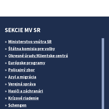
SEKCIE MV SR
Ministerstvo vnútra SR
Štátna komisia pre volby
Okresné úrady/Klientske centrá
Európske programy
Policajný zbor
Azyl a migrácia
Verejná správa
Hasiči a záchranári
Krízové riadenie
Schengen