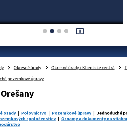
pause_presentation
dy
Okresné úrady
Okresné úrady / Klientske centrá
T
ché pozemkové úpravy
 Orešany
é osady
Poľovníctvo
Pozemkové úpravy
Jednoduché p
pozemkových spoločenstiev
Oznamy a dokumenty na stiahn
podárstvo