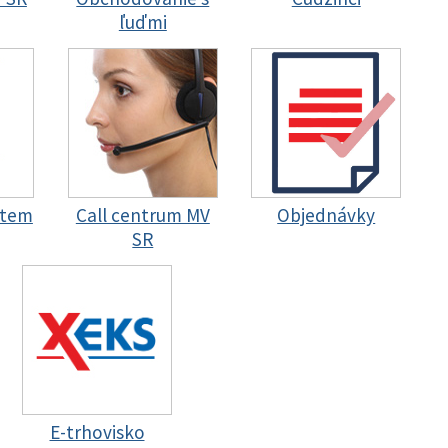
ľuďmi
stem
Call centrum MV
Objednávky
SR
E-trhovisko