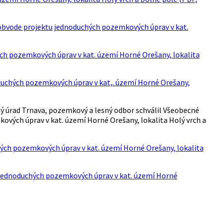
obvode projektu jednoduchých pozemkových úprav v kat.
h pozemkových úprav v kat. území Horné Orešany, lokalita
uchých pozemkových úprav v kat,. území Horné Orešany,
 úrad Trnava, pozemkový a lesný odbor schválil Všeobecné
vých úprav v kat. území Horné Orešany, lokalita Holý vrch a
ch pozemkových úprav v kat. území Horné Orešany, lokalita
jednoduchých pozemkových úprav v kat. území Horné