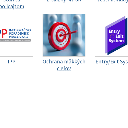
policajtom
IPP
Ochrana mäkkých
Entry/Exit Sy
cieľov