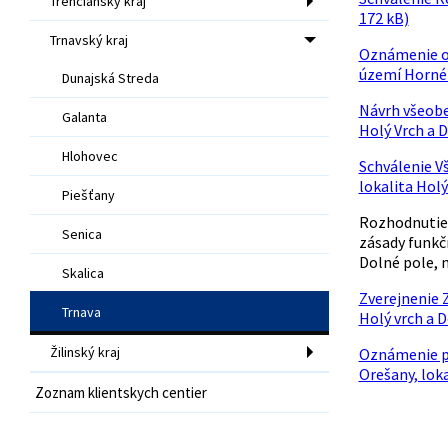
Trenčiansky kraj
172 kB)
Trnavský kraj
Oznámenie o 
území Horné 
Dunajská Streda
Návrh všeobe
Galanta
Holý Vrch a 
Hlohovec
Schválenie V
lokalita Holý
Piešťany
Rozhodnutie 
Senica
zásady funkč
Dolné pole, 
Skalica
Zverejnenie 
Trnava
Holý vrch a D
Žilinský kraj
Oznámenie pl
Orešany, loka
Zoznam klientskych centier