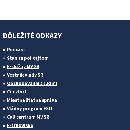
DÔLEŽITÉ ODKAZY
Podcast
Stan sa policajtom
E-služby MV SR
Vestník vlády SR
Obchodovanie s ľuďmi
Cudzinci
Miestna štátna správa
Vládny program ESO
Call centrum MV SR
E-trhovisko