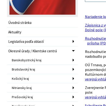
Nariadenie k
Úvodná stránka
Zápisnica z 
Dolné pole (
Aktuality
Rozhodnutie 
Legislatíva podľa oblastí
príloha (PD
Okresné úrady / Klientske centrá
Rozhodnutie 
nadobudlo pr
Banskobystrický kraj
OÚ Trnava, p
Bratislavský kraj
pozemkových ú
Kultúrnom d
Košický kraj
verejná vyhlá
Zverejnenie 
Nitriansky kraj
pole:
verejná vyhlá
Prešovský kraj
Schválenie R