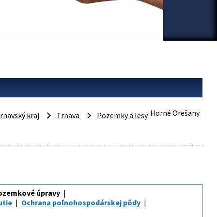
Horné Orešany
rnavský kraj
Trnava
Pozemky a lesy
ozemkové úpravy
utie
Ochrana poľnohospodárskej pôdy