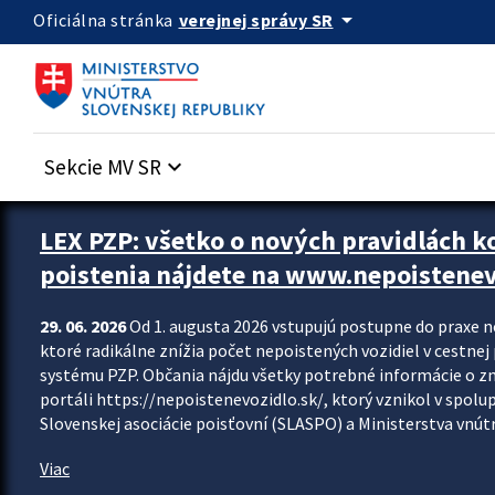
Preskocit na hlavný obsah
arrow_drop_down
verejnej správy SR
Oficiálna stránka
Sekcie MV SR
keyboard_arrow_down
Zastavit automatický posun upútavok
LEX PZP: všetko o nových pravidlách 
poistenia nájdete na www.nepoistenev
29. 06. 2026
Od 1. augusta 2026 vstupujú postupne do praxe 
ktoré radikálne znížia počet nepoistených vozidiel v cestne
systému PZP. Občania nájdu všetky potrebné informácie o 
portáli https://nepoistenevozidlo.sk/, ktorý vznikol v spolu
Slovenskej asociácie poisťovní (SLASPO) a Ministerstva vnútra
Viac