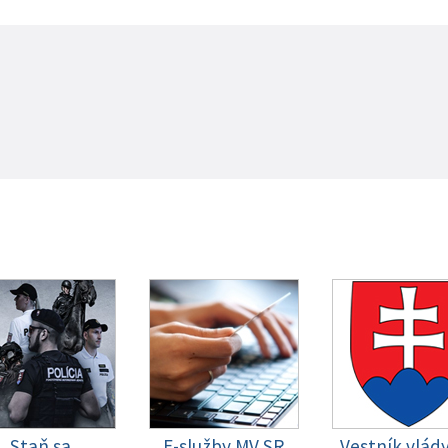
Staň sa
E-služby MV SR
Vestník vlád