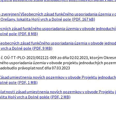
zverejnení Všeobecných zásad funkčného usporiadania územia v 
Orešany, lokalita Holý vrch a Dolné pole (PDF, 167 kB)
cných zásad funkčného usporiadania územia v obvode jednoduchýc
Dolné pole (PDF, 8 MB)
šeobecných zásad funkčného usporiadania územia v obvode jednod
 vrch a Dolné pole (PDF, 9 MB)
č. OÚ-TT-PLO-2023/002121-009 zo dňa 02.02.2023, ktorým Okresný
ného usporiadania územia v obvode projektu jednoduchých pozemko
nadobudlo právoplatnosť dňa 07.03.2023
Zásad umiestnenia nových pozemkov v obvode Projektu jednoduchý
olné pole (PDF, 1 MB)
atnosti zásad umiestnenia nových pozemkov v obvode Projektu 
lita Holý vrch a Dolné pokle (PDF, 2 MB)