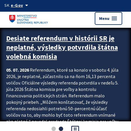
Preskocit na hlavný obsah
arrow_drop_down
SK
e-Gov
menu
Menu
Zastavit automatický posun upútavok
Desiate referendum v histórii SR je
neplatné, výsledky potvrdila štátna
volebná komisia
05. 07. 2026
Referendum, ktoré sa konalo v sobotu 4. júla
2026, je neplatné, zúčastnilo sa na ňom 16,13 percenta
voličov. Oficiálne výsledky referenda potvrdila v nedeľu 5.
júla 2026 Štátna komisia pre voľby a kontrolu
financovania politických strán. Referendum malo
pokojný priebeh. „Môžem konštatovať, že výsledky
referenda nedosiahli potrebnú 50-percentnú účasť
voličov na to, aby mohlo byť toto referendum vnímané
ako platné,“ povedal predseda Štátnej komisie pre voľby
pause_presentation
a kontrolu financovania politických...