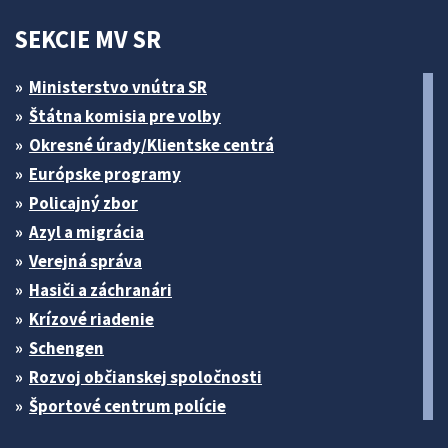
SEKCIE MV SR
Ministerstvo vnútra SR
Štátna komisia pre volby
Okresné úrady/Klientske centrá
Európske programy
Policajný zbor
Azyl a migrácia
Verejná správa
Hasiči a záchranári
Krízové riadenie
Schengen
Rozvoj občianskej spoločnosti
Športové centrum polície