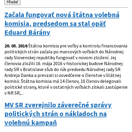
Začala fungovať nová štátna volebná
komisia, predsedom sa stal opäť
Eduard Bárány
20. 05. 2016
Štátna komisia pre voľby a kontrolu financovania
politických strán začala po marcových voľbách do Národnej
rady Slovenskej republiky fungovať v novom zložení. Jej
členovia zložili 16. mája 2016 v historickej budove Národnej
rady SR v Bratislave sľub do rúk predsedu Národnej rady SR
Andreja Danka a prevzali si osvedčenie o členstve v štátnej
komisii. Štátna komisia má 14 členov, 10 členov delegovali
politické strany, ktoré v ostatných voľbách získali zastúpenie
v NR SR,...
MV SR zverejnilo záverečné správy
politických strán o nákladoch na
volebnú kampaň