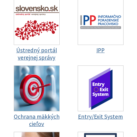
Ústredný portál
IPP
verejnej správy
Ochrana mäkkých
Entry/Exit System
cieľov