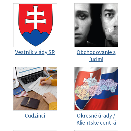
Vestník vlády SR
Obchodovanie s
ľuďmi
Cudzinci
Okresné úrady /
Klientske centrá