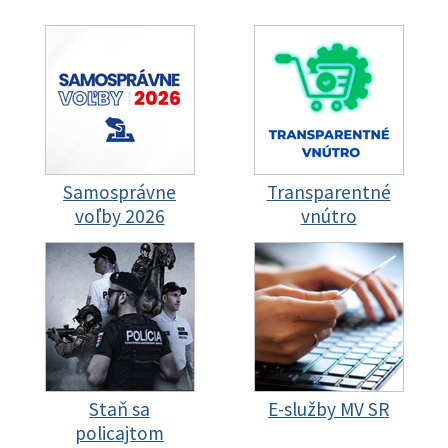
Samosprávne
Transparentné
voľby 2026
vnútro
Staň sa
E-služby MV SR
policajtom