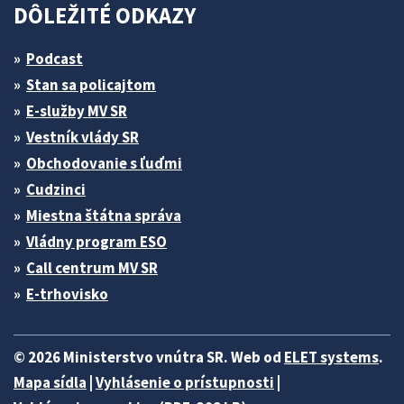
DÔLEŽITÉ ODKAZY
Podcast
Stan sa policajtom
E-služby MV SR
Vestník vlády SR
Obchodovanie s ľuďmi
Cudzinci
Miestna štátna správa
Vládny program ESO
Call centrum MV SR
E-trhovisko
© 2026 Ministerstvo vnútra SR. Web od
ELET systems
.
Mapa sídla
|
Vyhlásenie o prístupnosti
|