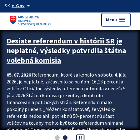
Preskocit na hlavný obsah
arrow_drop_down
SK
e-Gov
menu
Menu
Zastavit automatický posun upútavok
Desiate referendum v histórii SR je
neplatné, výsledky potvrdila štátna
volebná komisia
05. 07. 2026
Referendum, ktoré sa konalo v sobotu 4. júla
2026, je neplatné, zúčastnilo sa na ňom 16,13 percenta
voličov. Oficiálne výsledky referenda potvrdila v nedeľu 5.
júla 2026 Štátna komisia pre voľby a kontrolu
financovania politických strán. Referendum malo
pokojný priebeh. „Môžem konštatovať, že výsledky
referenda nedosiahli potrebnú 50-percentnú účasť
voličov na to, aby mohlo byť toto referendum vnímané
ako platné,“ povedal predseda Štátnej komisie pre voľby
pause_presentation
a kontrolu financovania politických...