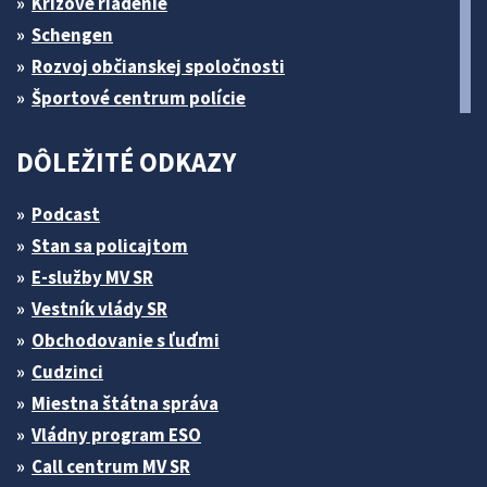
Krízové riadenie
Schengen
Rozvoj občianskej spoločnosti
Športové centrum polície
DÔLEŽITÉ ODKAZY
Podcast
Stan sa policajtom
E-služby MV SR
Vestník vlády SR
Obchodovanie s ľuďmi
Cudzinci
Miestna štátna správa
Vládny program ESO
Call centrum MV SR