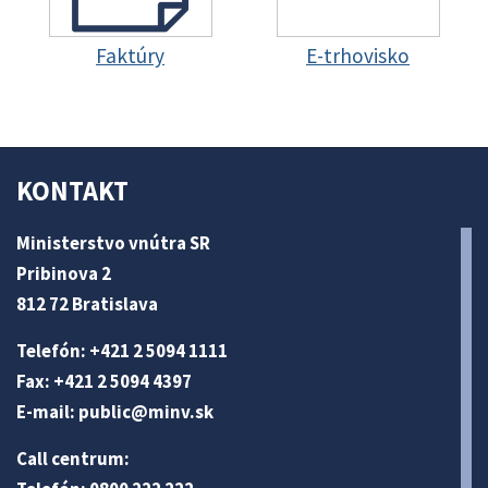
Faktúry
E-trhovisko
KONTAKT
Ministerstvo vnútra SR
Pribinova 2
812 72 Bratislava
Telefón: +421 2 5094 1111
Fax: +421 2 5094 4397
E-mail:
public@minv
.sk
Call centrum: