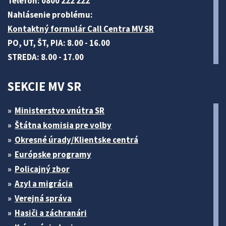
Telefón: 0800 222 222
Nahlásenie problému:
Kontaktný formulár Call Centra MV SR
PO, UT, ŠT, PIA: 8.00 - 16.00
STREDA: 8.00 - 17.00
SEKCIE MV SR
Ministerstvo vnútra SR
Štátna komisia pre volby
Okresné úrady/Klientske centrá
Európske programy
Policajný zbor
Azyl a migrácia
Verejná správa
Hasiči a záchranári