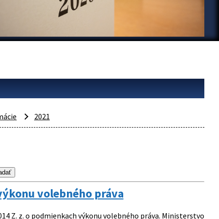
mácie
2021
 výkonu volebného práva
014 Z. z. o podmienkach výkonu volebného práva. Ministerstvo