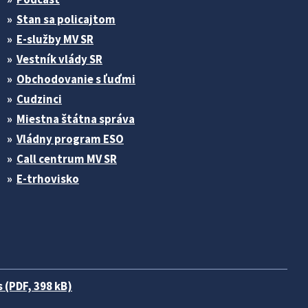
Stan sa policajtom
E-služby MV SR
Vestník vlády SR
Obchodovanie s ľuďmi
Cudzinci
Miestna štátna správa
Vládny program ESO
Call centrum MV SR
E-trhovisko
 (PDF, 398 kB)