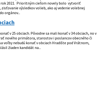
a rok 2021. Prioritným cieľom novely bolo vytvoriť
 zisťovanie výsledkov volieb, ako aj vedenie volebnej
o orgánov...
bciach
nať v 25 obciach. Pôvodne sa mali konať v 34 obciach, no v
berať nového primátora, starostov i poslancov obecného či
sa voľby nebudú konať v obciach Hradište pod Vrátnom,
lásil žiaden kandidát na...