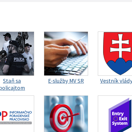
Staň sa
E-služby MV SR
Vestník vlád
policajtom