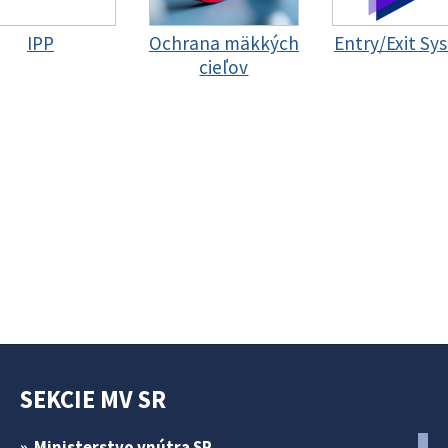
IPP
Ochrana mäkkých
Entry/Exit Sy
cieľov
SEKCIE MV SR
Ministerstvo vnútra SR