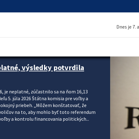
Dnes je 7.
platné, výsledky potvrdila
6, je neplatné, zúčastnilo sa na ňom 16,13
eľu 5. júla 2026 Štátna komisia pre voľby a
pokojný priebeh. „Môžem konštatovať, že
voličov na to, aby mohlo byť toto referendum
ľby a kontrolu financovania politických...