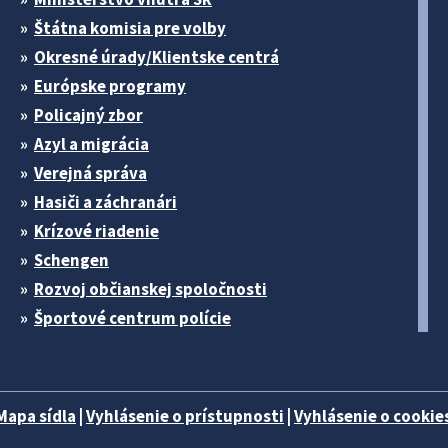
Štátna komisia pre volby
Okresné úrady/Klientske centrá
Európske programy
Policajný zbor
Azyl a migrácia
Verejná správa
Hasiči a záchranári
Krízové riadenie
Schengen
Rozvoj občianskej spoločnosti
Športové centrum polície
Mapa sídla
|
Vyhlásenie o prístupnosti
|
Vyhlásenie o cookies