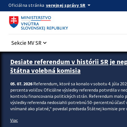
Preskocit na hlavný obsah
arrow_drop_down
verejnej správy SR
Oficiálna stránka
Sekcie MV SR
keyboard_arrow_down
Zastavit automatický posun upútavok
Desiate referendum v histórii SR je ne
štátna volebná komisia
05. 07. 2026
Referendum, ktoré sa konalo v sobotu 4. júla 202
percenta voličov. Oficiálne výsledky referenda potvrdila v ned
kontrolu financovania politických strán. Referendum malo 
výsledky referenda nedosiahli potrebnú 50-percentnú účasť 
vnímané ako platné,“ povedal predseda Štátnej komisie pre vo
Viac