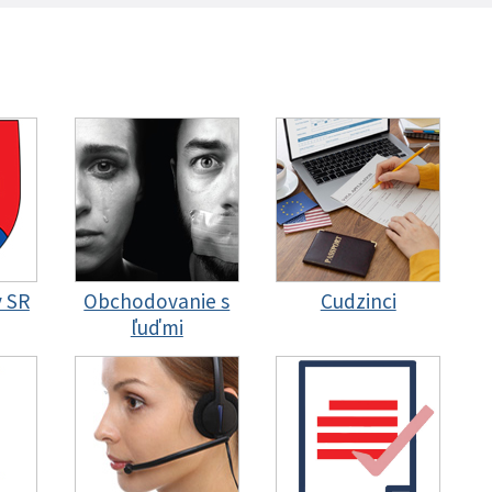
y SR
Obchodovanie s
Cudzinci
ľuďmi