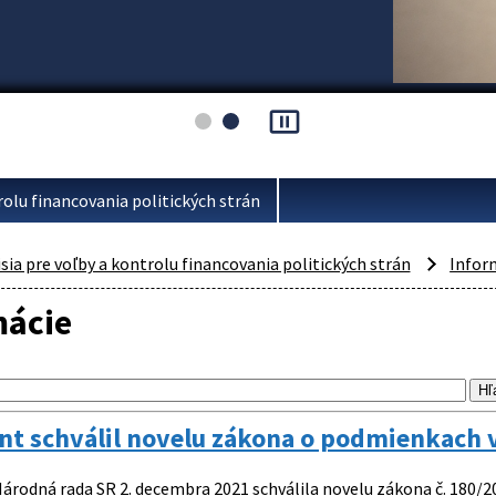
pause_presentation
rolu financovania politických strán
ia pre voľby a kontrolu financovania politických strán
Infor
mácie
nt schválil novelu zákona o podmienkach
árodná rada SR 2. decembra 2021 schválila novelu zákona č. 180/2