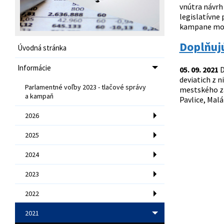
vnútra návrh 
legislatívne 
kampane mohl
Doplňujú
Úvodná stránka
Informácie
05. 09. 2021
D
deviatich z n
Parlamentné voľby 2023 - tlačové správy
mestského za
a kampaň
Pavlice, Malá
2026
2025
2024
2023
2022
2021