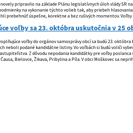
novely pripravilo na základe Plánu legislatívnych úloh vlády SR n
podmienky na vykonanie týchto volieb tak, aby priebeh hlasovania,
i prebehnúť úspešne, korektne a bez rušivých momentov. Voľby d
ce voľby sa 23. októbra uskutočnia v 25 o
oplňujúce voľby do orgánov samosprávy obcí sa budú 23. októbra ko
ich neboli podané kandidátne listiny. Vo voľbách si budú voliči vy
stupiteľstva. Z dôvodu nepodania kandidátky pre voľby poslanca 
 Čausa, Bielovce, Žikava, Pribylina a Píla. V obci Moškovec sa neprih