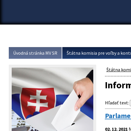
Úvodná stránka MV SR
Štátna komisia pre voľby a kont
Štátna komis
Infor
Hľadať text
:
Parlame
02. 12. 2021
N