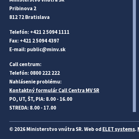
Pribinova 2
812 72 Bratislava
Telefón: +421 2 5094 1111
Fax: +421 2 5094 4397
E-mail:
public@minv
.sk
Call centrum:
Telefón: 0800 222 222
Nahlásenie problému:
Kontaktný formulár Call Centra MV SR
PO, UT, ŠT, PIA: 8.00 - 16.00
STREDA: 8.00 - 17.00
© 2026 Ministerstvo vnútra SR. Web od
ELET systems
.