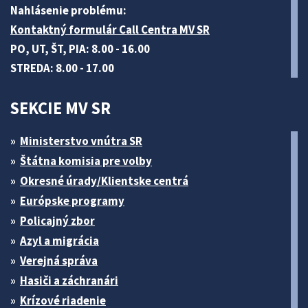
Nahlásenie problému:
Kontaktný formulár Call Centra MV SR
PO, UT, ŠT, PIA: 8.00 - 16.00
STREDA: 8.00 - 17.00
SEKCIE MV SR
Ministerstvo vnútra SR
Štátna komisia pre volby
Okresné úrady/Klientske centrá
Európske programy
Policajný zbor
Azyl a migrácia
Verejná správa
Hasiči a záchranári
Krízové riadenie