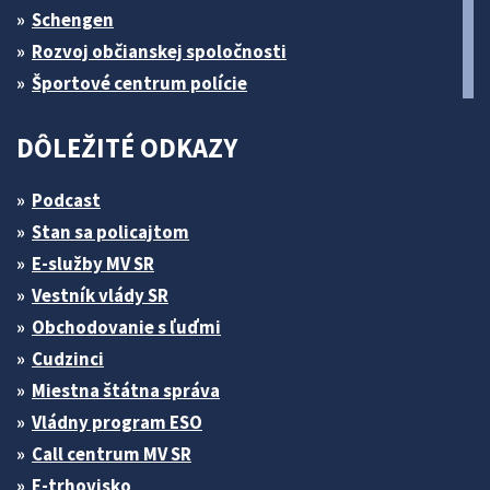
Schengen
Rozvoj občianskej spoločnosti
Športové centrum polície
DÔLEŽITÉ ODKAZY
Podcast
Stan sa policajtom
E-služby MV SR
Vestník vlády SR
Obchodovanie s ľuďmi
Cudzinci
Miestna štátna správa
Vládny program ESO
Call centrum MV SR
E-trhovisko