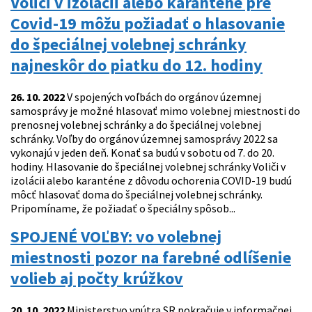
Voliči v izolácii alebo karanténe pre
Covid-19 môžu požiadať o hlasovanie
do špeciálnej volebnej schránky
najneskôr do piatku do 12. hodiny
26. 10. 2022
V spojených voľbách do orgánov územnej
samosprávy je možné hlasovať mimo volebnej miestnosti do
prenosnej volebnej schránky a do špeciálnej volebnej
schránky. Voľby do orgánov územnej samosprávy 2022 sa
vykonajú v jeden deň. Konať sa budú v sobotu od 7. do 20.
hodiny. Hlasovanie do špeciálnej volebnej schránky Voliči v
izolácii alebo karanténe z dôvodu ochorenia COVID-19 budú
môcť hlasovať doma do špeciálnej volebnej schránky.
Pripomíname, že požiadať o špeciálny spôsob...
SPOJENÉ VOĽBY: vo volebnej
miestnosti pozor na farebné odlíšenie
volieb aj počty krúžkov
20. 10. 2022
Ministerstvo vnútra SR pokračuje v informačnej