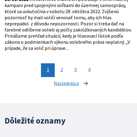
kampani pred spojenými voľbami do územnej samosprávy,
ktoré sa uskutočnia v sobotu 29. októbra 2022. Zvýšenú
pozornosť by mali voliči venovať tomu, aby ich hlas
neprepadol z dôvodu nepozornosti. Pozor si treba dať na
farebné odlíšenie volieb aj počty zakrúžkovaných kandidátov.
Prinášame prehľad situácií, kedy je hlasovací lístok podľa
zákona o podmienkach výkonu volebného práva neplatný. „V
prípade, že sa volič pri úprave...
1
2
3
4
Nasledujúca
stránka
Dôležité oznamy