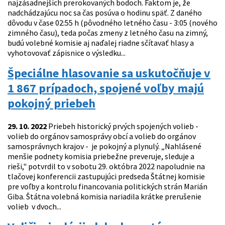
najzásadnejších prerokovaných bodoch. Faktom je, že
nadchádzajúcu noc sa čas posúva o hodinu späť. Z daného
dôvodu v čase 02:55 h (pôvodného letného času - 3:05 (nového
zimného času), teda počas zmeny z letného času na zimný,
budú volebné komisie aj naďalej riadne sčítavať hlasy a
vyhotovovať zápisnice o výsledku...
Špeciálne hlasovanie sa uskutočňuje v
1 867 prípadoch, spojené voľby majú
pokojný priebeh
29. 10. 2022
Priebeh historický prvých spojených volieb -
volieb do orgánov samosprávy obcí a volieb do orgánov
samosprávnych krajov - je pokojný a plynulý. „Nahlásené
menšie podnety komisia priebežne preveruje, sleduje a
rieši," potvrdil to v sobotu 29. októbra 2022 napoludnie na
tlačovej konferencii zastupujúci predseda Štátnej komisie
pre voľby a kontrolu financovania politických strán Marián
Giba. Štátna volebná komisia nariadila krátke prerušenie
volieb v dvoch...