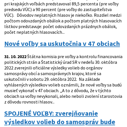
pri krajských voľbách predstavoval 89,5 percenta (pre voľby
predsedu VÚC) a 90 percent (pre voľby do zastupiteľstva
VÚC). Dôvodov neplatných hlasov je niekoľko. Rozdiel medzi
počtom odovzdaných obálok a počtom platných hlasovacích
lístkov predstavuje: počet odovzdaných prázdnych obálok,
počet neplatných hlasovacích...
Nové voľby sa uskutočnia v 47 obciach
31. 10. 2022
Štátna komisia pre voľby a kontrolu financovania
politických strán a Štatistický úrad SR v nedeľu 30. októbra
2022 zverejnili oficiálne výsledky volieb do orgánov
samosprávy obcí a samosprávnych krajov, ktoré sa
uskutočnili v sobotu 29. októbra 2022. Na základe
vyhlásených výsledkov volieb oznámili, že nové voľby sa budú
musieť vykonať v 47 obciach. „A to z dôvodu, že v týchto
obciach sa voľby nevykonali, alebo neboli zvolení starostovia
z dôvodu rovnosti hlasov...
SPOJENÉ VOĽBY: zverejňovanie
výsledkov volieb do samospráv bude