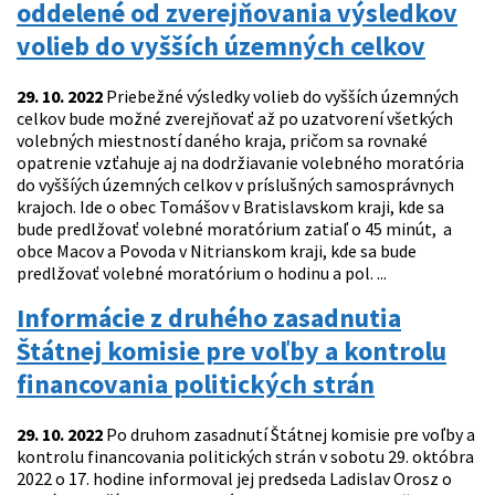
oddelené od zverejňovania výsledkov
volieb do vyšších územných celkov
29. 10. 2022
Priebežné výsledky volieb do vyšších územných
celkov bude možné zverejňovať až po uzatvorení všetkých
volebných miestností daného kraja, pričom sa rovnaké
opatrenie vzťahuje aj na dodržiavanie volebného moratória
do vyššíých územných celkov v príslušných samosprávnych
krajoch. Ide o obec Tomášov v Bratislavskom kraji, kde sa
bude predlžovať volebné moratórium zatiaľ o 45 minút, a
obce Macov a Povoda v Nitrianskom kraji, kde sa bude
predlžovať volebné moratórium o hodinu a pol. ...
Informácie z druhého zasadnutia
Štátnej komisie pre voľby a kontrolu
financovania politických strán
29. 10. 2022
Po druhom zasadnutí Štátnej komisie pre voľby a
kontrolu financovania politických strán v sobotu 29. októbra
2022 o 17. hodine informoval jej predseda Ladislav Orosz o