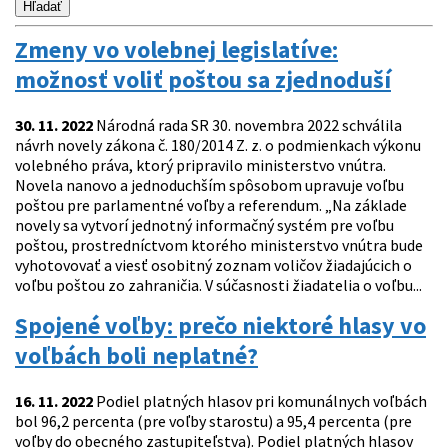
Zmeny vo volebnej legislatíve:
možnosť voliť poštou sa zjednoduší
30. 11. 2022
Národná rada SR 30. novembra 2022 schválila
návrh novely zákona č. 180/2014 Z. z. o podmienkach výkonu
volebného práva, ktorý pripravilo ministerstvo vnútra.
Novela nanovo a jednoduchším spôsobom upravuje voľbu
poštou pre parlamentné voľby a referendum. „Na základe
novely sa vytvorí jednotný informačný systém pre voľbu
poštou, prostredníctvom ktorého ministerstvo vnútra bude
vyhotovovať a viesť osobitný zoznam voličov žiadajúcich o
voľbu poštou zo zahraničia. V súčasnosti žiadatelia o voľbu...
Spojené voľby: prečo niektoré hlasy vo
voľbách boli neplatné?
16. 11. 2022
Podiel platných hlasov pri komunálnych voľbách
bol 96,2 percenta (pre voľby starostu) a 95,4 percenta (pre
voľby do obecného zastupiteľstva). Podiel platných hlasov