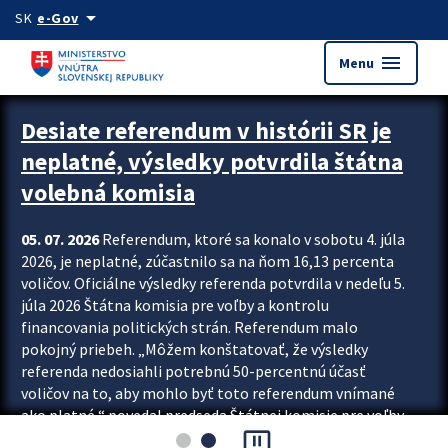
Preskocit na hlavný obsah
arrow_drop_down
SK
e-Gov
menu
Menu
Zastavit automatický posun upútavok
Desiate referendum v histórii SR je
neplatné, výsledky potvrdila štátna
volebná komisia
05. 07. 2026
Referendum, ktoré sa konalo v sobotu 4. júla
2026, je neplatné, zúčastnilo sa na ňom 16,13 percenta
voličov. Oficiálne výsledky referenda potvrdila v nedeľu 5.
júla 2026 Štátna komisia pre voľby a kontrolu
financovania politických strán. Referendum malo
pokojný priebeh. „Môžem konštatovať, že výsledky
referenda nedosiahli potrebnú 50-percentnú účasť
voličov na to, aby mohlo byť toto referendum vnímané
ako platné,“ povedal predseda Štátnej komisie pre voľby
pause_presentation
a kontrolu financovania politických...