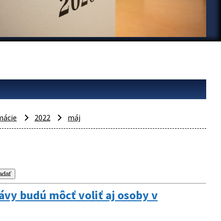
mácie
2022
máj
vy budú môcť voliť aj osoby v