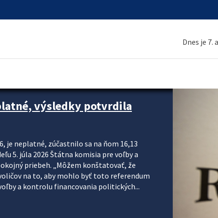
Dnes je 7.
platné, výsledky potvrdila
6, je neplatné, zúčastnilo sa na ňom 16,13
eľu 5. júla 2026 Štátna komisia pre voľby a
pokojný priebeh. „Môžem konštatovať, že
voličov na to, aby mohlo byť toto referendum
ľby a kontrolu financovania politických...