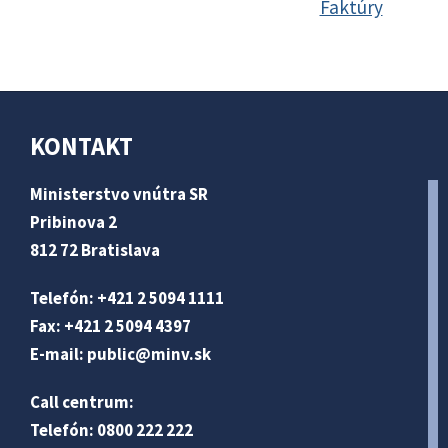
Faktúry
KONTAKT
Ministerstvo vnútra SR
Pribinova 2
812 72 Bratislava
Telefón: +421 2 5094 1111
Fax: +421 2 5094 4397
E-mail:
public@minv
.sk
Call centrum:
Telefón: 0800 222 222