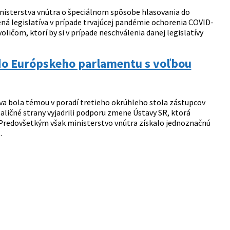
inisterstva vnútra o špeciálnom spôsobe hlasovania do
ná legislatíva v prípade trvajúcej pandémie ochorenia COVID-
ličom, ktorí by si v prípade neschválenia danej legislatívy
 do Európskeho parlamentu s voľbou
 bola témou v poradí tretieho okrúhleho stola zástupcov
oaličné strany vyjadrili podporu zmene Ústavy SR, ktorá
 Predovšetkým však ministerstvo vnútra získalo jednoznačnú
.