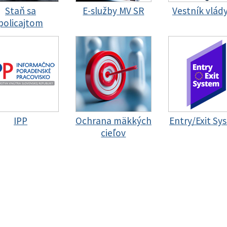
Staň sa
E-služby MV SR
Vestník vlád
policajtom
IPP
Ochrana mäkkých
Entry/Exit Sy
cieľov