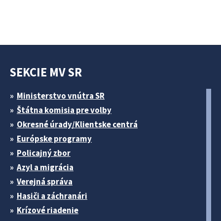
SEKCIE MV SR
Ministerstvo vnútra SR
Štátna komisia pre volby
Okresné úrady/Klientske centrá
Európske programy
Policajný zbor
Azyl a migrácia
Verejná správa
Hasiči a záchranári
Krízové riadenie