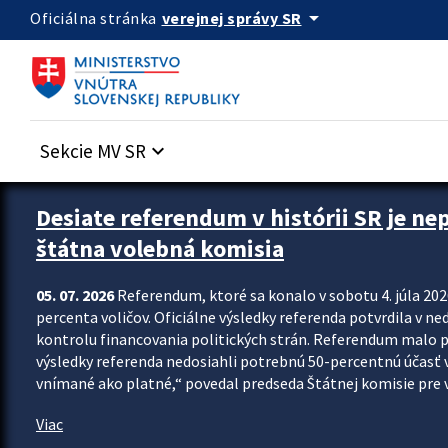
Preskocit na hlavný obsah
arrow_drop_down
verejnej správy SR
Oficiálna stránka
Sekcie MV SR
keyboard_arrow_down
Zastavit automatický posun upútavok
Desiate referendum v histórii SR je ne
štátna volebná komisia
05. 07. 2026
Referendum, ktoré sa konalo v sobotu 4. júla 202
percenta voličov. Oficiálne výsledky referenda potvrdila v ned
kontrolu financovania politických strán. Referendum malo 
výsledky referenda nedosiahli potrebnú 50-percentnú účasť 
vnímané ako platné,“ povedal predseda Štátnej komisie pre vo
Viac