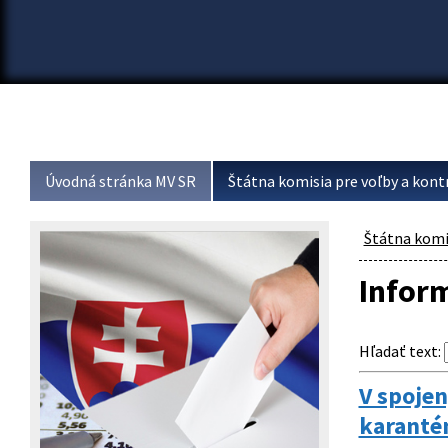
Úvodná stránka MV SR
Štátna komisia pre voľby a kont
Štátna komis
Infor
Hľadať text
:
V spoje
karanté