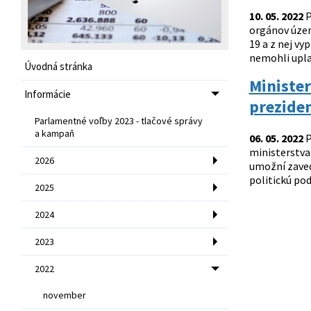
10. 05. 2022
P
orgánov územ
19 a z nej vy
nemohli uplat
Úvodná stránka
Minister
Informácie
preziden
Parlamentné voľby 2023 - tlačové správy
a kampaň
06. 05. 2022
P
ministerstva 
2026
umožní zaved
politickú po
2025
2024
2023
2022
november