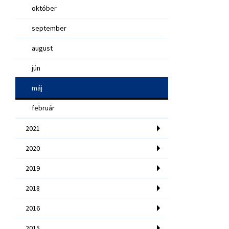
október
september
august
jún
máj
február
2021
2020
2019
2018
2016
2015