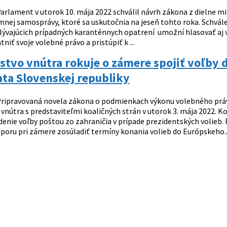
arlament v utorok 10. mája 2022 schválil návrh zákona z dielne m
nej samosprávy, ktoré sa uskutočnia na jeseň tohto roka. Schvále
plývajúcich prípadných karanténnych opatrení umožní hlasovať aj vo
niť svoje volebné právo a pristúpiť k ...
stvo vnútra rokuje o zámere spojiť voľby
ta Slovenskej republiky
ripravovaná novela zákona o podmienkach výkonu volebného práva
vnútra s predstaviteľmi koaličných strán v utorok 3. mája 2022. K
enie voľby poštou zo zahraničia v prípade prezidentských volieb.
dporu pri zámere zosúladiť termíny konania volieb do Európskeho..