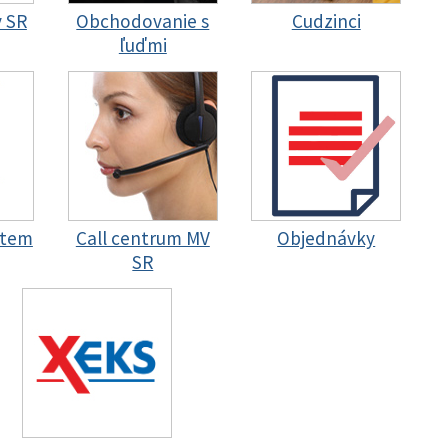
y SR
Obchodovanie s
Cudzinci
ľuďmi
stem
Call centrum MV
Objednávky
SR