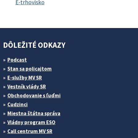
E-trhovisko
DÔLEŽITÉ ODKAZY
Podcast
Stan sa policajtom
E-služby MV SR
Vestník vlády SR
Obchodovanie s ľuďmi
Cudzinci
Miestna štátna správa
Vládny program ESO
Call centrum MV SR