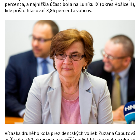
percenta, a najnižšia účasť bola na Luníku IX (okres Košice II),
kde prišlo hlasovať 3,86 percenta voličov.
Víťazka druhého kola prezidentských volieb Zuzana Čaputová
zvíťazila v 50 okresoch, najvyšší podiel hlasov mala v okrese