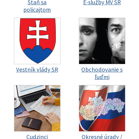
Staň sa
E-služby MV SR
policajtom
Vestník vlády SR
Obchodovanie s
ľuďmi
Cudzinci
Okresné úrady /