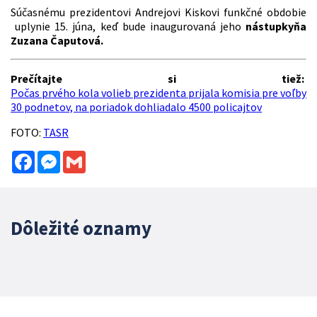
Súčasnému prezidentovi Andrejovi Kiskovi funkčné obdobie
uplynie 15. júna, keď bude inaugurovaná jeho
nástupkyňa
Zuzana Čaputová.
Prečítajte si tiež:
Počas prvého kola volieb prezidenta prijala komisia pre voľby
30 podnetov, na poriadok dohliadalo 4500 policajtov
FOTO:
TASR
Facebook
Messenger
Gmail
Dôležité oznamy