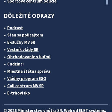
Športové centrum polície
DÔLEŽITÉ ODKAZY
Podcast
Stan sa policajtom
E-služby MV SR
Vestník vlády SR
Obchodovanie s ľuďmi
Cudzinci
Miestna štátna správa
Vládny program ESO
Call centrum MV SR
E-trhovisko
© 2026 Ministerstvo vnútra SR. Web od
ELET systems
.