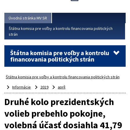
Viac
Úvodná stránka MV SR
Štátna komisia pre voľby a kontrolu financovania politických
strán
Štátna komisia pre voľby a kontrolu
financovania politických strán
Štátna komisia pre voľby a kontrolu financovania politických strán
Informácie
2019
apríl
Druhé kolo prezidentských
volieb prebehlo pokojne,
volebná účasť dosiahla 41,79