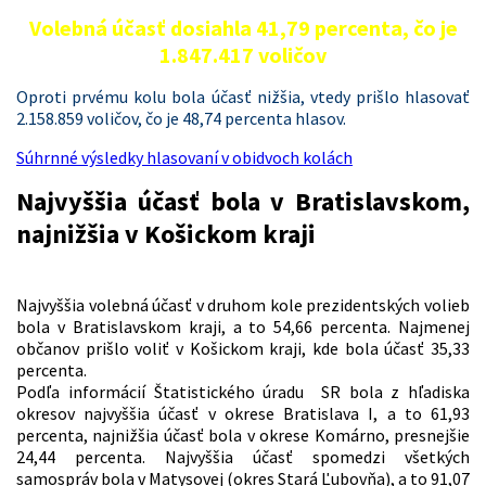
Volebná účasť dosiahla
41,79 percenta
, čo je
1.847.417 voličov
Oproti prvému kolu bola účasť nižšia, vtedy prišlo hlasovať
2.158.859 voličov, čo je 48,74 percenta hlasov.
Súhrnné výsledky hlasovaní v obidvoch kolách
Najvyššia účasť bola v Bratislavskom,
najnižšia v Košickom kraji
Najvyššia volebná účasť v druhom kole prezidentských volieb
bola v Bratislavskom kraji, a to 54,66 percenta. Najmenej
občanov prišlo voliť v Košickom kraji, kde bola účasť 35,33
percenta.
Podľa informácií Štatistického úradu SR bola z hľadiska
okresov najvyššia účasť v okrese Bratislava I, a to 61,93
percenta, najnižšia účasť bola v okrese Komárno, presnejšie
24,44 percenta. Najvyššia účasť spomedzi všetkých
samospráv bola v Matysovej (okres Stará Ľubovňa), a to 91,07