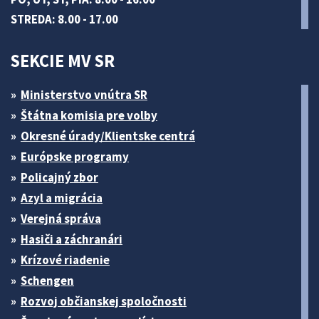
STREDA: 8.00 - 17.00
SEKCIE MV SR
Ministerstvo vnútra SR
Štátna komisia pre volby
Okresné úrady/Klientske centrá
Európske programy
Policajný zbor
Azyl a migrácia
Verejná správa
Hasiči a záchranári
Krízové riadenie
Schengen
Rozvoj občianskej spoločnosti