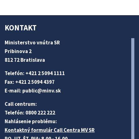
KONTAKT
Ministerstvo vnútra SR
Pribinova 2
812 72 Bratislava
Telefón: +421 2 5094 1111
Fax: +421 2 5094 4397
E-mail:
public@minv
.sk
Call centrum:
Telefón: 0800 222 222
Nahlásenie problému:
Kontaktný formulár Call Centra MV SR
PO, UT, ŠT, PIA: 8.00 - 16.00