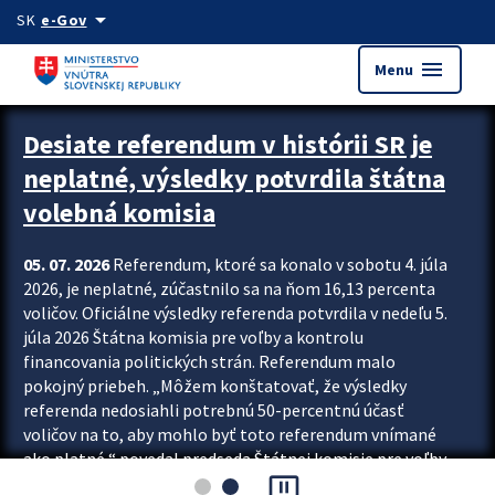
Preskocit na hlavný obsah
arrow_drop_down
SK
e-Gov
menu
Menu
Zastavit automatický posun upútavok
Desiate referendum v histórii SR je
neplatné, výsledky potvrdila štátna
volebná komisia
05. 07. 2026
Referendum, ktoré sa konalo v sobotu 4. júla
2026, je neplatné, zúčastnilo sa na ňom 16,13 percenta
voličov. Oficiálne výsledky referenda potvrdila v nedeľu 5.
júla 2026 Štátna komisia pre voľby a kontrolu
financovania politických strán. Referendum malo
pokojný priebeh. „Môžem konštatovať, že výsledky
referenda nedosiahli potrebnú 50-percentnú účasť
voličov na to, aby mohlo byť toto referendum vnímané
ako platné,“ povedal predseda Štátnej komisie pre voľby
pause_presentation
a kontrolu financovania politických...