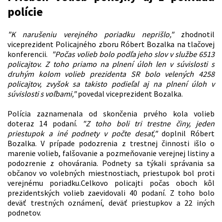
polície
"K narušeniu verejného poriadku neprišlo,"
zhodnotil
viceprezident Policajného zboru Róbert Bozalka na tlačovej
konferencii.
"Počas volieb bolo podľa jeho slov v službe 6513
policajtov. Z toho priamo na plnení úloh len v súvislosti s
druhým kolom volieb prezidenta SR bolo velených 4258
policajtov, zvyšok sa takisto podieľal aj na plnení úloh v
súvislosti s voľbami,"
povedal viceprezident Bozalka.
Polícia zaznamenala od skončenia prvého kola volieb
doteraz 14 podaní.
"Z toho boli tri trestne činy, jeden
priestupok a iné podnety v počte desať,"
doplnil Róbert
Bozalka. V prípade podozrenia z trestnej činnosti išlo o
marenie volieb, falšovanie a pozmeňovanie verejnej listiny a
podozrenie z ohovárania. Podnety sa týkali správania sa
občanov vo volebných miestnostiach, priestupok bol proti
verejnému poriadku.Celkovo policajti počas oboch kôl
prezidentských volieb zaevidovali 40 podaní. Z toho bolo
deväť trestných oznámení, deväť priestupkov a 22 iných
podnetov.