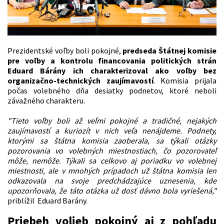
Prezidentské voľby boli pokojné,
predseda Štátnej komisie
pre voľby a kontrolu financovania politických strán
Eduard Bárány ich charakterizoval ako voľby bez
organizačno-technických zaujímavostí
. Komisia prijala
počas volebného dňa desiatky podnetov, ktoré neboli
závažného charakteru.
"Tieto voľby boli až veľmi pokojné a tradičné, nejakých
zaujímavostí a kuriozít v nich veľa nenájdeme. Podnety,
ktorými sa štátna komisia zaoberala, sa týkali otázky
pozorovania vo volebných miestnostiach, čo pozorovateľ
môže, nemôže. Týkali sa celkovo aj poriadku vo volebnej
miestnosti, ale v mnohých prípadoch už štátna komisia len
odkazovala na svoje predchádzajúce uznesenia, kde
upozorňovala, že táto otázka už dosť dávno bola vyriešená,"
priblížil Eduard Barány.
Priebeh volieb pokojný aj z pohľadu